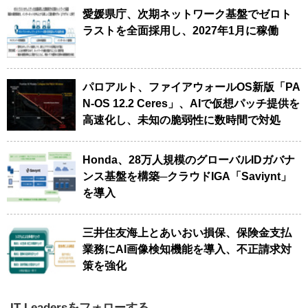
愛媛県庁、次期ネットワーク基盤でゼロト
ラストを全面採用し、2027年1月に稼働
パロアルト、ファイアウォールOS新版「PA
N-OS 12.2 Ceres」、AIで仮想パッチ提供を
高速化し、未知の脆弱性に数時間で対処
Honda、28万人規模のグローバルIDガバナ
ンス基盤を構築─クラウドIGA「Saviynt」
を導入
三井住友海上とあいおい損保、保険金支払
業務にAI画像検知機能を導入、不正請求対
策を強化
IT Leadersをフォローする