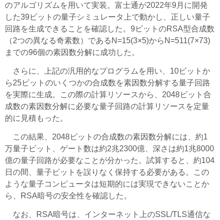
のアルゴリズムを用いて実装。富士通が2022年9月に開発
した39ビットの量子シミュレータ上で動かし、正しい量子
回路を生成できることを確認した。9ビットのRSA型合成数
（2つの異なる奇素数）であるN=15(3×5)からN=511(7×73)
までの96個の素因数分解に成功した。
さらに、上記の汎用的なプログラムを用い、10ビットか
ら25ビットのいくつかの合成数を素因数分解する量子回路
を実際に生成。この際の計算リソースから、2048ビット合
成数の素因数分解に必要な量子回路の計算リソースを定量
的に見積もった。
この結果、2048ビットの合成数の素因数分解には、約1
万量子ビット、ゲート数は約2兆2300億、深さは約1兆8000
億の量子回路が必要なことが分かった。試算すると、約104
日の間、量子ビットを誤りなく保持する必要がある。この
ような量子コンピュータは短期的には実現できないことか
ら、RSA暗号の安全性を確認した。
なお、RSA暗号は、インターネット上のSSL/TLS通信な