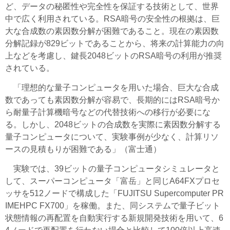
ど、データの秘匿性や完全性を保証する技術として、世界
中で広く利用されている。RSA暗号の安全性の根拠は、巨
大な合成数の素因数分解が困難であること。現在の素因数
分解記録が829ビットであることから、将来の計算能力の向
上などを考慮し、鍵長2048ビットのRSA暗号の利用が推奨
されている。
「理想的な量子コンピュータを用いた場合、巨大な合成
数であっても素因数分解が容易で、長期的にはRSA暗号か
ら耐量子計算機暗号などの代替技術への移行が必要にな
る。しかし、2048ビットの合成数を実際に素因数分解する
量子コンピュータについて、実験事例が少なく、計算リソ
ースの見積もりが困難である」（富士通）
実験では、39ビットの量子コンピュータシミュレータと
して、スーパーコンピュータ「富岳」と同じA64FXプロセ
ッサを512ノードで構成した「FUJITSU Supercomputer PR
IMEHPC FX700」を稼働。また、同システムで量子ビット
状態情報の再配置を自動実行する新規開発技術を用いて、6