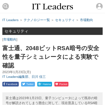
IT Leaders
＞
テクノロジー一覧
＞
セキュリティ
＞
市場動向
セキュリティ
市場動向
富士通、2048ビットRSA暗号の安全
性を量子シミュレータによる実験で
確認
2023年1月23日(月)
IT Leaders編集部、日川 佳三
!
Facebook
Twitter
Hatena
Pocket
富士通は2023年1月23日、量子コンピュータによって既存の暗
号が解読されてしまう懸念に対して、現在普及しているRSA暗