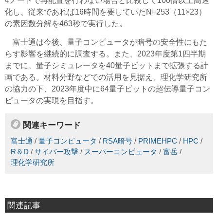
4ノードで再配置を行わない場合と比較して100倍以上高速
化し、従来であれば16時間を要していたN=253（11×23）
の素因数分解を463秒で実行した。
富士通は今後、量子コンピュータが暗号の安全性にもた
らす影響を継続的に調査する。また、2023年度第1四半期
までに、量子シミュレータを40量子ビットまで拡張する計
画である。材料分野などでの活用を見据え、理化学研究所
の協力の下、2023年度中に64量子ビットの超伝導量子コン
ピュータの実現を目指す。
関連キーワード
富士通
/
量子コンピュータ
/
RSA暗号
/
PRIMEHPC
/
HPC
/
R＆D
/
サイバー攻撃
/
スーパーコンピュータ
/
富岳
/
理化学研究所
関連記事