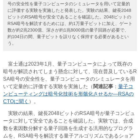
号の安全性を量子コンピュータのシミュレータを用いて定量的
に評価する実験を実施したと発表した。実験の結果、鍵長2048
ビットのRSA暗号が安全であることを確認した。2048ビットの
RSA暗号を解読するためには、約1万量子ビットに加え、ゲート
数が約2兆2300億、深さが約1兆8000億の量子回路が必要で、
約104日の間、量子ビットを誤りなく保持する必要があるとい
う。
富士通は2023年1月、量子コンピュータによって既存の
暗号が解読されてしまう懸念に対して、現在普及しているR
SA暗号の安全性を、量子コンピュータのシミュレータを用
いて定量的に評価する実験を実施した（
関連記事
：
量子コ
ンピューティングは暗号化技術を形骸化させるか―RSAの
CTOに聞く
）。
実験の結果、鍵長2048ビットのRSA暗号が量子コンピュ
ータに対して安全であることを確認した。実験では、合成
数を素因数分解する量子回路を生成する汎用的なプログラ
ムを、RSA暗号を解読する量子アルゴリズムであるショア