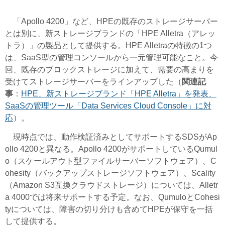
「Apollo 4200」など、HPEの既存のストレージサーバー
とは別に、新ストレージブランドの「HPE Alletra（アレッ
トラ）」の製品として提供する。HPE Alletraの特徴の1つ
は、SaaS型の管理コンソールから一元管理可能なこと。今
回、既存のブロックストレージに加えて、需要の高まりを
受けてストレージサーバーをラインアップした（
関連記
事
：
HPE、新ストレージブランド「HPE Alletra」を発表、
SaaSの管理ツール「Data Services Cloud Console」に対
応
）。
現時点では、動作検証済みとしてサポートするSDSがAp
ollo 4200と異なる。Apollo 4200がサポートしているQumul
o（スケールアウト型ファイルサーバーソフトウェア）、C
ohesity（バックアップストレージソフトウェア）、Scality
（Amazon S3互換クラウドストレージ）については、Alletr
a 4000では将来サポートする予定。なお、QumuloとCohesi
tyについては、障害の切り分けも含めてHPEが保守を一括
して提供する。