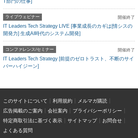
T部門の仕事]
ライブウェビナー
開催終了
IT Leaders Tech Strategy LIVE [事業成長のカギは[情シスの
開発力] 生成AI時代のシステム開発]
コンファレンス/セミナー
開催終了
IT Leaders Tech Strategy [前提のゼロトラスト、不断のサイ
バーハイジーン]
このサイトについて
利用規約
メルマガ購読
広告掲載のご案内
会社案内
プライバシーポリシー
特定商取引法に基づく表示
サイトマップ
お問合せ
よくある質問