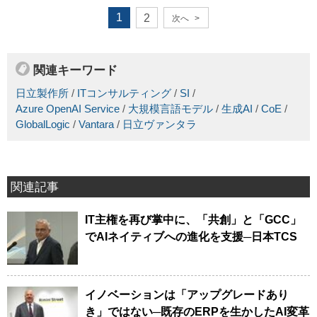
1
2
次へ
>
関連キーワード
日立製作所
/
ITコンサルティング
/
SI
/
Azure OpenAI Service
/
大規模言語モデル
/
生成AI
/
CoE
/
GlobalLogic
/
Vantara
/
日立ヴァンタラ
関連記事
IT主権を再び掌中に、「共創」と「GCC」
でAIネイティブへの進化を支援─日本TCS
イノベーションは「アップグレードあり
き」ではない─既存のERPを生かしたAI変革