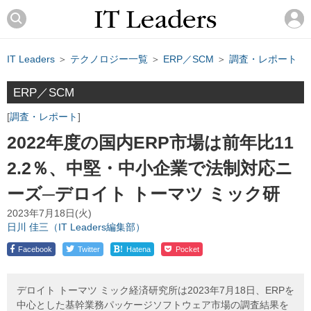
IT Leaders
＞
テクノロジー一覧
＞
ERP／SCM
＞
調査・レポート
ERP／SCM
調査・レポート
2022年度の国内ERP市場は前年比11
2.2％、中堅・中小企業で法制対応ニ
ーズ─デロイト トーマツ ミック研
2023年7月18日(火)
日川 佳三（IT Leaders編集部）
!
Facebook
Twitter
Hatena
Pocket
デロイト トーマツ ミック経済研究所は2023年7月18日、ERPを
中心とした基幹業務パッケージソフトウェア市場の調査結果を