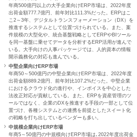
年商500億円以上の大手企業向けERP市場は、2022年度
出荷金額777.7億円、前年対比111.3%だった。ERPはこ
こ2～3年、デジタルトランスフォーメーション（DX）を
推進するシステムとして位置づけられている。また、案
件規模の大型化や、統合基盤戦略としてERPやBIツール
を同一基盤に乗せてデータを分析するERP活用が進んで
いる。大手向けの人事パッケージでは、人的資本の情報
開示義務化の対応も進んでいる。
中堅企業向けERP市場
年商50～500億円の中堅企業向けERP市場は、2022年度
出荷金額889.2億円、前年対比107.2%だった。中堅企業
におけるクラウド化の進行や、インボイスを中心とした
法改正対応が貢献している。また、ERPを資産管理のツ
ールではなく、企業のDXを推進する手段の一部として位
置づけ、各種システムとの連携を前提としたスイート化
の戦略を打ち出しているベンダーも多い。
中規模企業向けERP市場
年商5～50億円の中規模向けERP市場は､2022年度出荷金