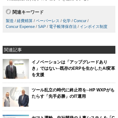
関連キーワード
製造
/
経費精算
/
ペーパーレス
/
化学
/
Concur
/
Concur Expense
/
SAP
/
電子帳簿保存法
/
インボイス制度
関連記事
イノベーションは「アップグレードあり
き」ではない─既存のERPを生かしたAI変革
を支援
ツール乱立の時代に終止符を─HP WXPがも
たらす「先手必勝」のIT運用
ヤマト運輸、自社開発の人事システムを「C