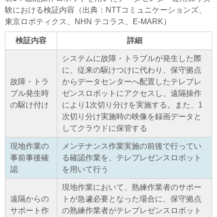
験における検証内容（出典：NTTコミュニケーションズ、
東京ロボティクス、NHN テコラス、E-MARK）
検証内容
詳細
システムに故障・トラブルが発生した際
に、従来の駆けつけに代わり、保守拠点
故障・トラ
からデータセンターへ配置したテレプレ
ブル発生時
ゼンスロボットにアクセスし、遠隔操作
の駆け付け
により1次切り分けを実施する。また、1
次切り分け実施時の映像を録画データと
してクラウドに保管する
現地作業の
メンテナンス作業実施の前後で行ってい
事前事後確
る確認作業を、テレプレゼンスロボット
認
を用いて行う
現地作業において、熟練作業者のサポー
遠隔からの
トが急遽必要となった場合に、保守拠点
サポート作
の熟練作業者がテレプレゼンスロボット