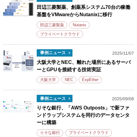
田辺三菱製薬、創薬系システム70台の稼働
基盤をVMwareからNutanixに移行
田辺三菱製薬
Nutanix
プライベートクラウド
事例ニュース
2025/11/07
大阪大学とNEC、離れた場所にあるサーバ
ーとGPUを接続する技術実証
大阪大学
NEC
ExpEther
事例ニュース
2025/09/08
りそな銀行、「AWS Outposts」で新ファ
ンドラップシステムを同行のデータセンタ
ーに構築
りそな銀行
プライベートクラウド