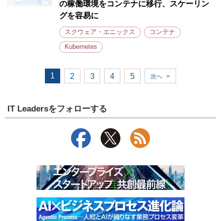
の稼働環境をコンテナに移行、スケーリン
グを容易に
スクウェア・エニックス
コンテナ
Kubernetes
1
2
3
4
5
次へ
>
IT Leadersをフォローする