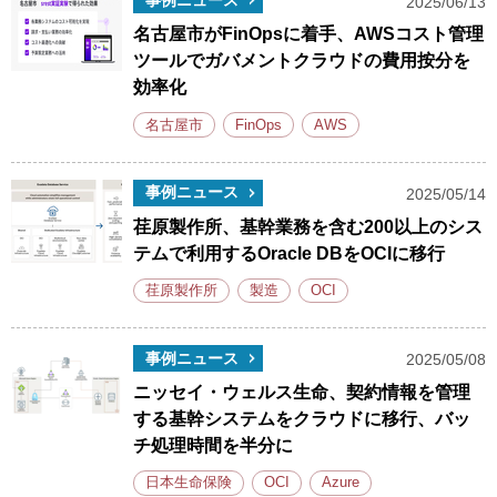
事例ニュース
2025/06/13
名古屋市がFinOpsに着手、AWSコスト管理
ツールでガバメントクラウドの費用按分を
効率化
名古屋市
FinOps
AWS
事例ニュース
2025/05/14
荏原製作所、基幹業務を含む200以上のシス
テムで利用するOracle DBをOCIに移行
荏原製作所
製造
OCI
事例ニュース
2025/05/08
ニッセイ・ウェルス生命、契約情報を管理
する基幹システムをクラウドに移行、バッ
チ処理時間を半分に
日本生命保険
OCI
Azure