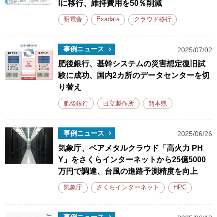
Iに移行、維持費用を50％削減
明電舎
Exadata
クラウド移行
事例ニュース
2025/07/02
肥後銀行、基幹システムの災害想定復旧試
験に成功、国内2カ所のデータセンターを切
り替え
肥後銀行
日立製作所
熊本県
事例ニュース
2025/06/26
気象庁、ベアメタルクラウド「高火力 PH
Y」をさくらインターネットから25億5000
万円で調達、台風の進路予測精度を向上
気象庁
さくらインターネット
HPC