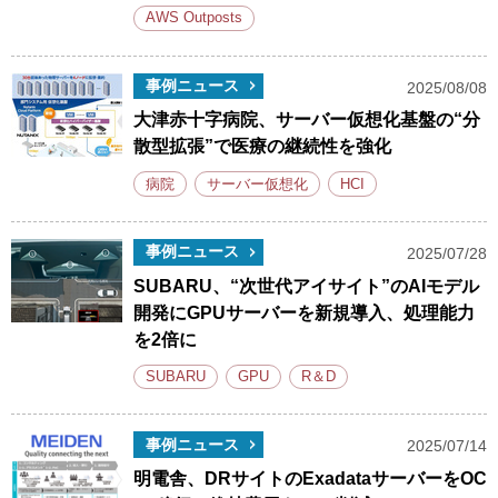
AWS Outposts
事例ニュース
2025/08/08
大津赤十字病院、サーバー仮想化基盤の“分
散型拡張”で医療の継続性を強化
病院
サーバー仮想化
HCI
事例ニュース
2025/07/28
SUBARU、“次世代アイサイト”のAIモデル
開発にGPUサーバーを新規導入、処理能力
を2倍に
SUBARU
GPU
R＆D
事例ニュース
2025/07/14
明電舎、DRサイトのExadataサーバーをOC