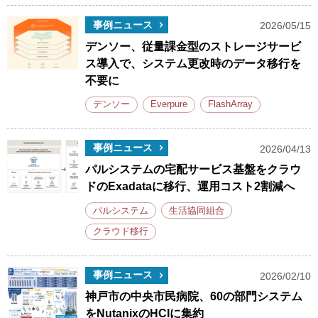
事例ニュース
2026/05/15
デンソー、従量課金型のストレージサービ
ス導入で、システム更改時のデータ移行を
不要に
デンソー
Everpure
FlashArray
事例ニュース
2026/04/13
パルシステムの宅配サービス基盤をクラウ
ドのExadataに移行、運用コスト2割減へ
パルシステム
生活協同組合
クラウド移行
事例ニュース
2026/02/10
神戸市の中央市民病院、60の部門システム
をNutanixのHCIに集約