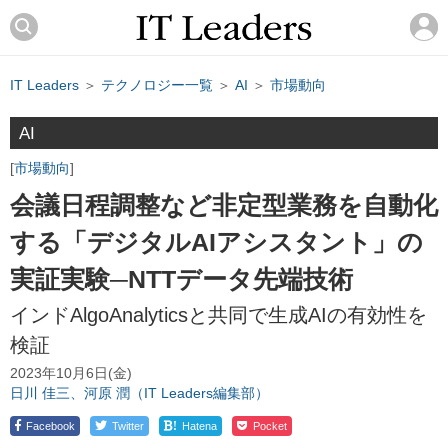
IT Leaders
＞
テクノロジー一覧
＞
AI
＞
市場動向
AI
市場動向
会議日程調整など非定型業務を自動化
する「デジタルAIアシスタント」の
実証実験─NTTデータ先端技術
インドAlgoAnalyticsと共同で生成AIの有効性を
検証
2023年10月6日(金)
日川 佳三、河原 潤（IT Leaders編集部）
!
Facebook
Twitter
Hatena
Pocket