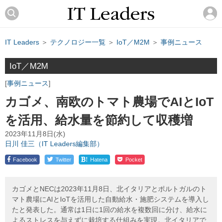
IT Leaders
＞
テクノロジー一覧
＞
IoT／M2M
＞
事例ニュース
IoT／M2M
事例ニュース
カゴメ、南欧のトマト農場でAIとIoT
を活用、給水量を節約して収穫増
2023年11月8日(水)
日川 佳三（IT Leaders編集部）
!
Facebook
Twitter
Hatena
Pocket
カゴメとNECは2023年11月8日、北イタリアとポルトガルのト
マト農場にAIとIoTを活用した自動給水・施肥システムを導入し
たと発表した。通常は1日に1回の給水を複数回に分け、給水に
よるストレスを与えずに栽培する仕組みを実現。北イタリアで