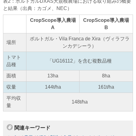
表2：ポルトガルDXAS大規模農場における取り組みの概要
と結果（出典：カゴメ、NEC）
CropScope導入農場
CropScope導入農場
A
B
ポルトガル・Vila Franca de Xira（ヴィラフラ
場所
ンカデシーラ）
トマト
「UG16112」を含む複数品種
品種
面積
13ha
8ha
収量
144t/ha
161t/ha
平均収
148t/ha
量
関連キーワード