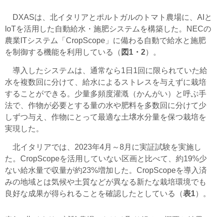
DXASは、北イタリアとポルトガルのトマト農場に、AIと
IoTを活用した自動給水・施肥システムを構築した。NECの
農業ITシステム「CropScope」に備わる自動で給水と施肥
を制御する機能を利用している（
図1・2
）。
導入したシステムは、通常なら1日1回に限られていた給
水を複数回に分けて、給水によるストレスを与えずに栽培
することができる。少量多頻度灌漑（かんがい）と呼ぶ手
法で、作物が必要とする量の水や肥料を多数回に分けて少
しずつ与え、作物にとって最適な土壌水分量を保つ栽培を
実現した。
北イタリアでは、2023年4月～8月に実証試験を実施し
た。CropScopeを活用していない区画と比べて、約19%少
ない給水量で収量が約23%増加した。CropScopeを導入済
みの地域とは気候や土質などが異なる新たな栽培環境でも
良好な成果が得られることを確認したとしている（
表1
）。