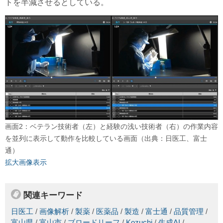
トを半減させるとしている。
画面2：ベテラン技術者（左）と経験の浅い技術者（右）の作業内容
を並列に表示して動作を比較している画面（出典：日医工、富士
通）
拡大画像表示
関連キーワード
日医工
/
画像解析
/
製薬
/
医薬品
/
製造
/
富士通
/
品質管理
/
富山県
/
富山市
/
ブロードリーフ
/
Kozuchi
/
生成AI
/