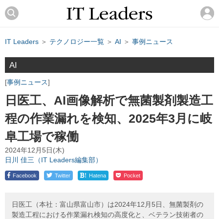
IT Leaders
＞
テクノロジー一覧
＞
AI
＞
事例ニュース
AI
事例ニュース
日医工、AI画像解析で無菌製剤製造工
程の作業漏れを検知、2025年3月に岐
阜工場で稼働
2024年12月5日(木)
日川 佳三（IT Leaders編集部）
!
Facebook
Twitter
Hatena
Pocket
日医工（本社：富山県富山市）は2024年12月5日、無菌製剤の
製造工程における作業漏れ検知の高度化と、ベテラン技術者の