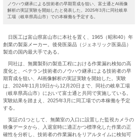
ノウハウ継承による技術者の早期育成を狙い、富士通とAI画像
解析の実証実験を開始したと発表した。2025年3月に同社岐阜
工場（岐阜県高山市）での本稼働を予定する。
日医工は富山県富山市に本社を置く、1965（昭和40）年
創業の製薬メーカー。後発医薬品（ジェネリック医薬品）
製造の国内最大手である。
同社は、無菌製剤の製造工程における作業漏れ検知の高
度化と、ベテラン技術者のノウハウ継承による技術者の早
期育成を狙い、AI画像解析の実証実験を開始した。実験
は、2024年11月19日から12月20日まで、同社の岐阜工場
（岐阜県高山市）において富士通と共同で実施している。
実験結果を踏まえ、2025年3月に同工場での本稼働を予定
する。
実証の1つとして、無菌室の入口に設置した監視カメラの
映像データから、入退室時に適正かつ標準化した作業の正
確性を分析し、技術者の作業漏れをリアルタイムに検知可