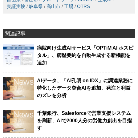
実証実験
/
岐阜県
/
高山市
/
工場
/
OTRS
関連記事
病院向け生成AIサービス「OPTiM AI ホスピ
タル」、病歴要約を自動生成する新機能を
追加
AIデータ、「AI孔明 on IDX」に調達業務に
特化したデータ突合AIを追加、発注と利益
のズレを分析
千葉銀行、Salesforceで営業支援システム
を刷新、AIで2000人分の労働力創出を目指
す