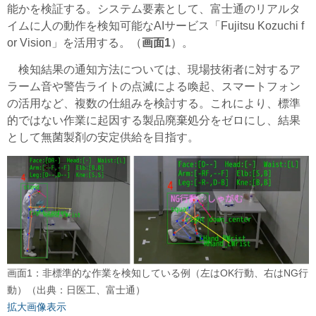
能かを検証する。システム要素として、富士通のリアルタ
イムに人の動作を検知可能なAIサービス「Fujitsu Kozuchi f
or Vision」を活用する。（
画面1
）。
検知結果の通知方法については、現場技術者に対するア
ラーム音や警告ライトの点滅による喚起、スマートフォン
の活用など、複数の仕組みを検討する。これにより、標準
的ではない作業に起因する製品廃棄処分をゼロにし、結果
として無菌製剤の安定供給を目指す。
画面1：非標準的な作業を検知している例（左はOK行動、右はNG行
動）（出典：日医工、富士通）
拡大画像表示