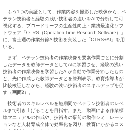
もう1つの実証として、作業内容を撮影した映像から、ベ
テラン技術者と経験の浅い技術者の違いをAIで分析して可
視化する。ブロードリーフの生産性向上・業務最適化ソフ
トウェア「OTRS（Operation Time Research Software）」
に、富士通の作業分節AI技術を実装した「OTRS+AI」を用
いる。
まず、ベテラン技術者の作業映像を要素作業ごとに分割
したデータを教師データとしてAIに学習させ、経験の浅い
技術者の作業映像を学習したAIが自動で作業分節したもの
と、先に作成した教師データとを並列表示。教育指導者が
比較検証しながら、経験の浅い技術者のスキルアップを促
す（
画面2
）。
技術者のスキルレベルを短期間でベテラン技術者のレベ
ルまで引き上げることを目指す。また、動画による作業標
準マニュアルの作成や、技術者の事前の動作シミュレーシ
ョンなど人材育成全体で効率化を図り、教育にかかるコス