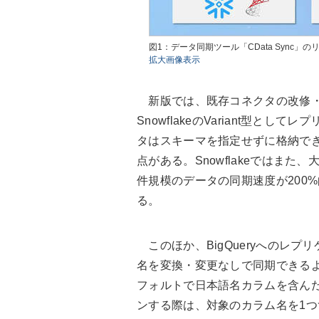
図1：データ同期ツール「CData Sync」のリバ
拡大画像表示
新版では、既存コネクタの改修・
SnowflakeのVariant型と
タはスキーマを指定せずに格納で
点がある。Snowflakeではま
件規模のデータの同期速度が200
る。
このほか、BigQueryへのレ
名を変換・変更なしで同期できるよう
フォルトで日本語名カラムを含んだア
ンする際は、対象のカラム名を1