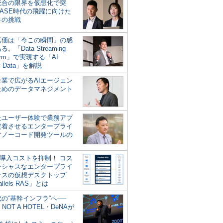
統合の限界を仮想化で突
ASE時代の飛躍に向けた
キの挑戦
の真価は「今この瞬間」の感
。「Data Streaming
form」で実現する「AI
y Data」を解説
企業で広がるAIエージェン
ためのデータマネジメント
？
たユーザー体験で業務アプ
定着させるエンタープライ
けノーコード開発ツールの
の導入コストを抑制！ コス
ンシャスなエンタープライ
ラスの仮想デスクトップ
allels RAS」とは
代の“基幹インフラ”へ──
NOT A HOTEL・DeNAが