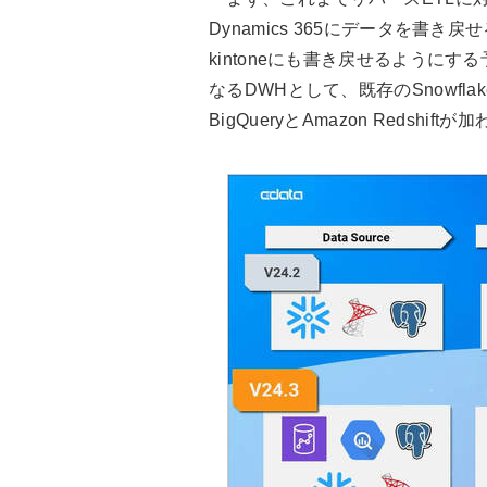
Dynamics 365にデータを書
kintoneにも書き戻せるように
なるDWHとして、既存のSnowflake、Mi
BigQueryとAmazon Redshift