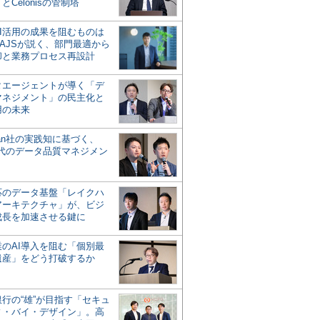
とCelonisの管制塔
AI活用の成果を阻むものは
AJSが説く、部門最適から
却と業務プロセス再設計
タエージェントが導く「デ
マネジメント」の民主化と
用の未来
san社の実践知に基づく、
時代のデータ品質マネジメン
対応のデータ基盤「レイクハ
アーキテクチャ」が、ビジ
成長を加速させる鍵に
業のAI導入を阻む「個別最
遺産」をどう打破するか
行の“雄”が目指す「セキュ
ィ・バイ・デザイン」。高