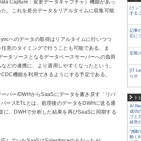
Data Capture：変更データキャプチャ）機能があっ
[イン
った。これを差分データをリアルタイムに収集可能
する
記事
応に
Syncへのデータの取得はリアルタイムに行いつつ
を任意のタイミングで行うことも可能である。ま
定期
データソースとなるデータベースサーバーへの負荷
ムなどの連携に、より適用しやすくなったという。
[IT
2でCDC機能を利用できるようにする予定である。
らせ
バー/DWHからSaaSにデータを書き戻す「リバ
ト
リバースETLとは、処理後のデータをDWHに送る通
AI R
成功
は逆に、DWHで分析した結果を再びSaaSに同期する
プとJ
経営
“感動
動くA
ていたSaaSはSalesforceのみだったが、