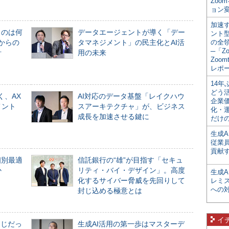
Zoo
ョン変
加速す
ものは何
データエージェントが導く「デー
ント
からの
タマネジメント」の民主化とAI活
の全
─「Z
計
用の未来
Zoomt
レポ
14
どう
く、AX
AI対応のデータ基盤「レイクハウ
企業
メント
スアーキテクチャ」が、ビジネス
化・
成長を加速させる鍵に
だけの
生成A
従業
貢献す
個別最適
信託銀行の“雄”が目指す「セキュ
か
リティ・バイ・デザイン」。高度
生成
化するサイバー脅威を先回りして
レミ
への
封じ込める極意とは
イ
同じだっ
生成AI活用の第一歩はマスターデ