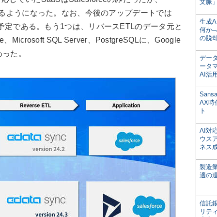
文脈」
き戻せるようになった。なお、今後のアップデートでは
生成
する予定である。もう1つは、リバースETLのデータ元と
何か─
の脱
crosoft SQL Server、PostgreSQLに、Google
が加わった。
デー
ータ
AI活
San
AX
ト
AI
ウス
ネス
製造
適の
信託銀
リテ