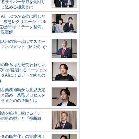
するサイバー脅威を先回り
封じ込める極意とは
とAI、ぶつかる壁は同じだ
」─東急レクリエーション5
実践が示す「データ整備」
う現実解
AI活用の第一歩はマスター
タマネジメント（MDM）か
Iの95％はなぜ使われない
Qlikが提唱するエージェン
ックAIによるデータ統合の
軸
活用を業務補助から意思決定
へと高め、業務プロセスを
させるための道筋とは
の価値を維持し続ける「デー
続供給の型」と「横断組
ータの民主化」の実践法！