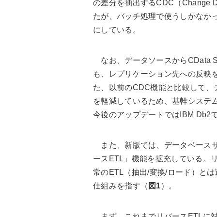
の差分を抽出するCDC（Change 
たが、バッチ処理で使うしかなか
にしている。
なお、データソースからCData 
も、レプリケーション先への反映
た、以前のCDC機能と比較して、
を軽減しているため、基幹システ
今後のアップデートではIBM Db
また、新版では、データベースサー
ースETL」機能を拡充している。
常のETL（抽出/変換/ロード）と
仕組みを指す
（
図1
）。
まず、これまでリバースETLに対応し