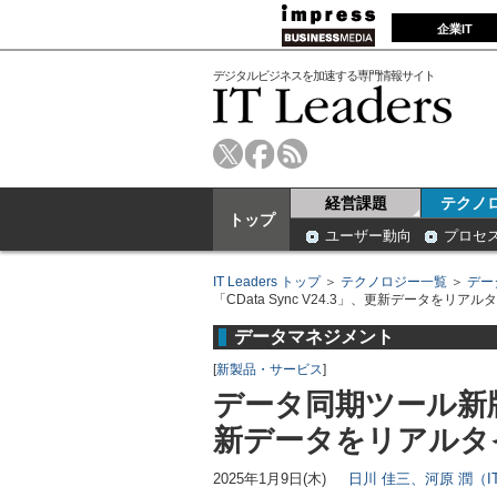
企業IT
デジタルビジネスを加速する専門情報サイト
経営課題
テクノ
トップ
ユーザー動向
プロセ
IT Leaders トップ
＞
テクノロジー一覧
＞
デー
「CData Sync V24.3」、更新データをリ
データマネジメント
[
新製品・サービス
]
データ同期ツール新版「C
新データをリアルタ
2025年1月9日(木)
日川 佳三、河原 潤（IT 