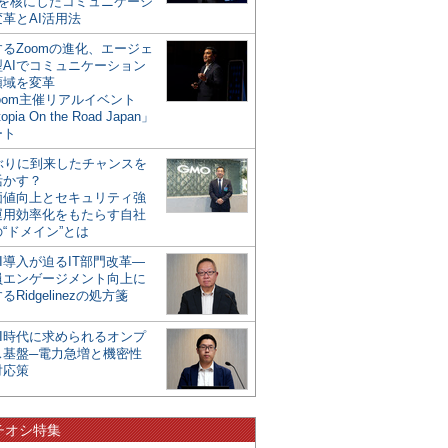
mを核にしたコミュニケーシ
革とAI活用法
るZoomの進化、エージェ
型AIでコミュニケーション
領域を変革
oom主催リアルイベント
opia On the Road Japan」
ート
年ぶりに到来したチャンスを
活かす？
価値向上とセキュリティ強
運用効率化をもたらす自社
“ドメイン”とは
I導入が迫るIT部門改革―
員エンゲージメント向上に
るRidgelinezの処方箋
AI時代に求められるオンプ
ス基盤─電力急増と機密性
対応策
チオシ特集