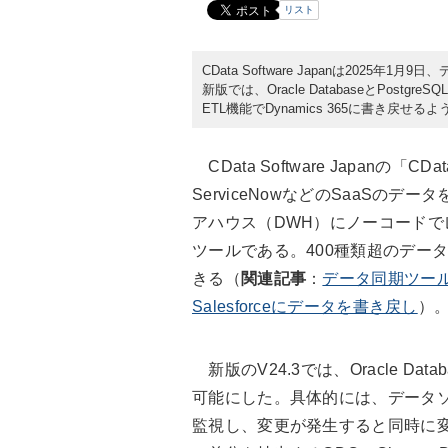
リスト
CData Software Japanは2025年1
新版では、Oracle DatabaseとPo
ETL機能でDynamics 365に書き戻せる
CData Software Japanの「C
ServiceNowなどのSaaSの
アハウス（DWH）にノーコードで
ツールである。400種類超のデー
きる（
関連記事
：
データ同期ツール新版
Salesforceにデータを書き戻し
）
新版のV24.3では、Oracle Dat
可能にした。具体的には、データ
監視し、変更が発生すると同時に