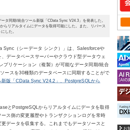
月9日、データ同期/統合ツール新版「CData Sync V24.3」を発表した。
stgreSQLからリアルタイムにデータを取得可能にした。また、リバース
ようにした。
Data Sync（シーデータ シンク）」は、Salesforceや
データを、データベースサーバーやクラウド型データウェ
レプリケーション（複製）が可能なデータ同期/統合
タソースを30種類のデータベースに同期することがで
「CData Sync V24.2」、PostgreSQLから
。
abaseとPostgreSQLからリアルタイムにデータを取得
ソース側の変更履歴やトランザクションログを常時
変更データを収集する。これまでもデータソースと
お