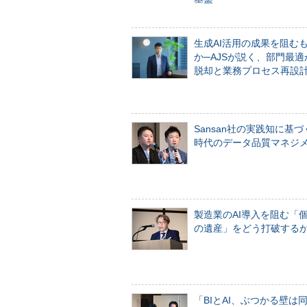
生成AI活用の成果を阻む
か─AJSが説く、部門最適
脱却と業務プロセス再設
Sansan社の実践知に基づ
時代のデータ品質マネジ
製造業のAI導入を阻む「
の遺産」をどう打破する
「BIとAI、ぶつかる壁は