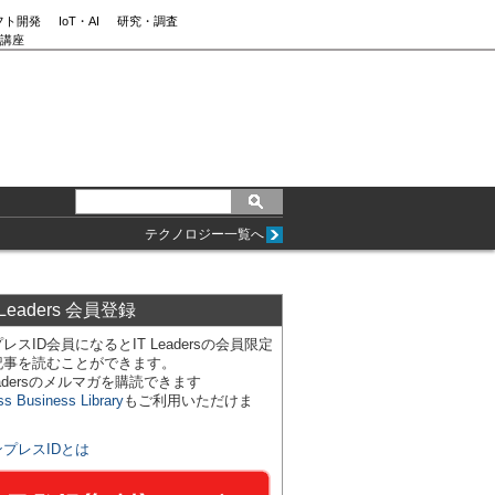
フト開発
IoT・AI
研究・調査
講座
テクノロジー一覧へ
 Leaders 会員登録
レスID会員になるとIT Leadersの会員限定
記事を読むことができます。
Leadersのメルマガを購読できます
ss Business Library
もご利用いただけま
ンプレスIDとは