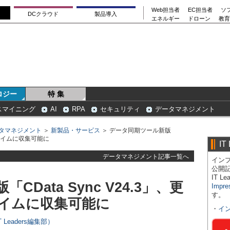
Web担当者
EC担当者
ソ
DCクラウド
製品導入
エネルギー
ドローン
教育
ロジー
特 集
スマイニング
AI
RPA
セキュリティ
データマネジメント
タマネジメント
＞
新製品・サービス
＞ データ同期ツール新版
アルタイムに収集可能に
IT
データマネジメント記事一覧へ
インプ
公開
IT 
Data Sync V24.3」、更
Impre
す。
イムに収集可能に
・
イ
Leaders編集部）