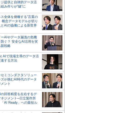
ッジ提供と自律的データ活
組み作りが“鍵”に
ネス全体を俯瞰する“言葉の
”、概念データモデルが切り
人とAIの協働による新世界
？
ドーAIやデータ漏洩の危機
防ぐ？ 安全なAI活用を実
る新戦略
ntic AIで現場主導のデータ活
促進する方法
ーセミコンダクタソリュー
ンズが挑むAI時代のデータ
ジメント
AIの回答精度を左右するデ
マネジメント─日立製作所
「AI Ready」への最短ル