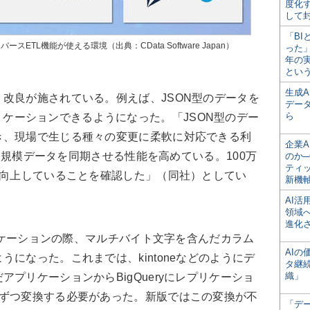
度化
して
「BI
ースETL機能が使える環境（出典：CData Software Japan）
った
年の
とい
生成
改良が施されている。例えば、JSON型のデータを
デー
ら
してレプリケーションできるようになった。「JSON型のデー
き、現場で生じる種々の変更に柔軟に対応できる利
企業A
た、大規模データを同期させる性能を高めている。100万
のか─
ティ
%向上していることを確認した」（同社）としてい
新機
AI
領域
進化
プリケーションの際、マルチバイト文字を含んだカラム
AI
になった。これまでは、kintoneなどのようにデ
タ継
織」
プリケーションからBigQueryにレプリケーショ
つずつ変換する必要があった。新版ではこの変換が不
「デ