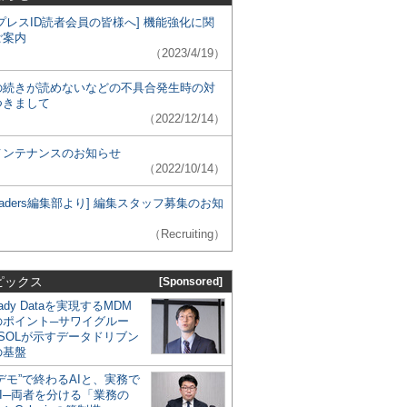
プレスID読者会員の皆様へ] 機能強化に関
ご案内
（2023/4/19）
の続きが読めないなどの不具合発生時の対
つきまして
（2022/12/14）
メンテナンスのお知らせ
（2022/10/14）
 Leaders編集部より] 編集スタッフ募集のお知
（Recruiting）
ピックス
[Sponsored]
eady Dataを実現するMDM
のポイント─サワイグルー
SOLが示すデータドリブン
の基盤
デモ”で終わるAIと、実務で
I─両者を分ける「業務の