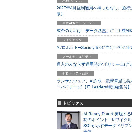
業務システム
2027年4月強制適用へ待ったなし、施行迫
版】
生成AI/AIエージェント
成否のカギは「データ基盤」に─生成AI時代
フィジカルAI
AI/ロボット─Society 5.0に向けた社会実
メールセキュリティ
導入のみならず運用時の“ポリシー上げ”が肝心
ゼロトラスト戦略
ランサムウェア、AI詐欺…最新脅威に抗
ーハイジーン]【IT Leaders特別編集号】
トピックス
AI Ready Dataを実現す
功のポイント─サワイグル
SOLが示すデータドリブ
基盤