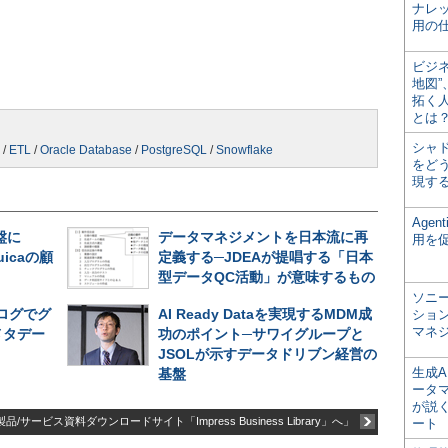
ナレ
用の仕
ビジ
地図
拓く
とは
シャ
/
ETL
/
Oracle Database
/
PostgreSQL
/
Snowflake
をどう
現す
Age
盤に
データマネジメントを日本流に再
用を
uicaの顧
定義する─JDEAが提唱する「日本
型データQC活動」が意味するもの
ソニ
ログでグ
AI Ready Dataを実現するMDM成
ショ
マネ
メタデー
功のポイント─サワイグループと
JSOLが示すデータドリブン経営の
生成
基盤
ータ
が説く
品/サービス資料ダウンロードサイト「Impress Business Library」へ」
ート