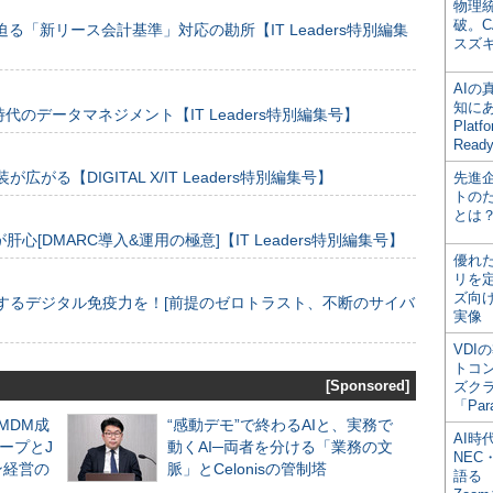
物理
破。C
る「新リース会計基準」対応の勘所【IT Leaders特別編集
スズ
AI
知にある
のデータマネジメント【IT Leaders特別編集号】
Plat
Read
装が広がる【DIGITAL X/IT Leaders特別編集号】
先進
トの
とは
[DMARC導入&運用の極意]【IT Leaders特別編集号】
優れ
リを
ズ向
するデジタル免疫力を！[前提のゼロトラスト、不断のサイバ
実像
VDI
トコ
[Sponsored]
ズク
「Par
るMDM成
“感動デモ”で終わるAIと、実務で
AI時
ープとJ
動くAI─両者を分ける「業務の文
NEC・
ン経営の
脈」とCelonisの管制塔
語る