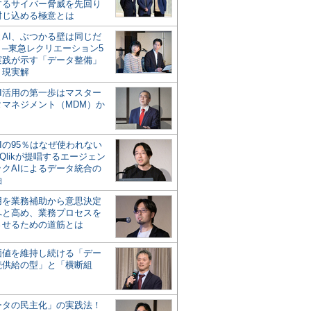
するサイバー脅威を先回り
封じ込める極意とは
とAI、ぶつかる壁は同じだ
」─東急レクリエーション5
実践が示す「データ整備」
う現実解
AI活用の第一歩はマスター
タマネジメント（MDM）か
Iの95％はなぜ使われない
Qlikが提唱するエージェン
ックAIによるデータ統合の
軸
活用を業務補助から意思決定
へと高め、業務プロセスを
させるための道筋とは
の価値を維持し続ける「デー
続供給の型」と「横断組
ータの民主化」の実践法！