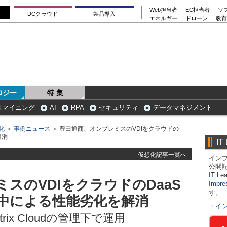
Web担当者
EC担当者
ソ
DCクラウド
製品導入
エネルギー
ドローン
教育
ロジー
特 集
スマイニング
AI
RPA
セキュリティ
データマネジメント
化
＞
事例ニュース
＞ 豊田通商、オンプレミスのVDIをクラウドの
解消
IT
仮想化記事一覧へ
インプ
公開
IT 
スのVDIをクラウドのDaaS
Impre
す。
中による性能劣化を解消
・
イ
pをCitrix Cloudの管理下で運用