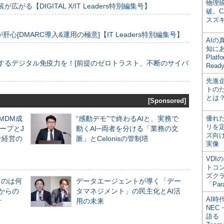
物理
装が広がる【DIGITAL X/IT Leaders特別編集号】
破。C
スズ
[DMARC導入&運用の極意]【IT Leaders特別編集号】
AI
知にある
Plat
するデジタル免疫力を！[前提のゼロトラスト、不断のサイバ
Read
先進
トの
とは
[Sponsored]
るMDM成
“感動デモ”で終わるAIと、実務で
優れ
リを
ープとJ
動くAI─両者を分ける「業務の文
ズ向
ン経営の
脈」とCelonisの管制塔
実像
VDI
トコ
ズク
ものは何
データエージェントが導く「デー
「Par
からの
タマネジメント」の民主化とAI活
AI時
計
用の未来
NEC・
語る