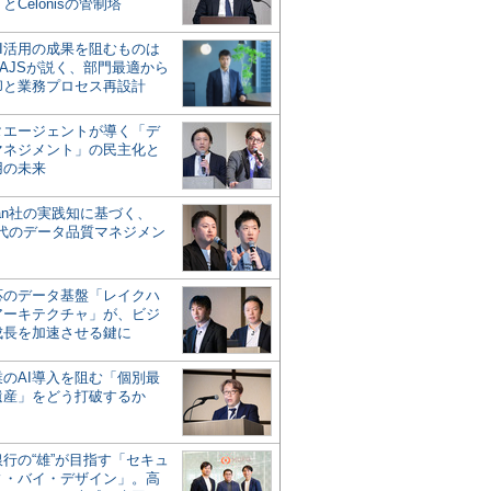
とCelonisの管制塔
AI活用の成果を阻むものは
AJSが説く、部門最適から
却と業務プロセス再設計
タエージェントが導く「デ
マネジメント」の民主化と
用の未来
san社の実践知に基づく、
時代のデータ品質マネジメン
対応のデータ基盤「レイクハ
アーキテクチャ」が、ビジ
成長を加速させる鍵に
業のAI導入を阻む「個別最
遺産」をどう打破するか
行の“雄”が目指す「セキュ
ィ・バイ・デザイン」。高