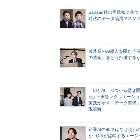
Sansan社の実践知に基づ
時代のデータ品質マネジ
製造業のAI導入を阻む「
の遺産」をどう打破する
「BIとAI、ぶつかる壁は
た」─東急レクリエーショ
実践が示す「データ整備
現実解
企業AIの95％はなぜ使わ
か─Qlikが提唱するエー