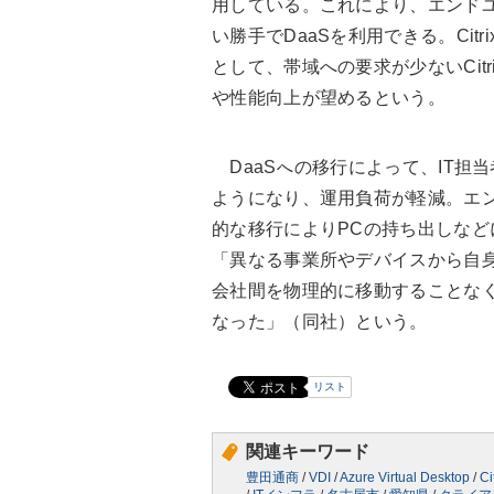
用している。これにより、エンドユーザ
い勝手でDaaSを利用できる。Citr
として、帯域への要求が少ないCitr
や性能向上が望めるという。
DaaSへの移行によって、IT担
ようになり、運用負荷が軽減。エ
的な移行によりPCの持ち出しな
「異なる事業所やデバイスから自
会社間を物理的に移動することな
なった」（同社）という。
リスト
関連キーワード
豊田通商
/
VDI
/
Azure Virtual Desktop
/
Ci