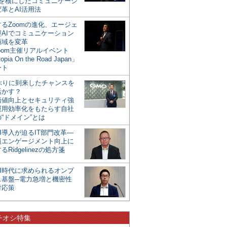
mを核にしたコミュニケーシ
革とAI活用法
るZoomの進化、エージェ
型AIでコミュニケーション
領域を変革
oom主催リアルイベント
opia On the Road Japan」
ート
年ぶりに到来したチャンスを
活かす？
価値向上とセキュリティ強
運用効率化をもたらす自社
“ドメイン”とは
I導入が迫るIT部門改革―
員エンゲージメント向上に
るRidgelinezの処方箋
AI時代に求められるオンプ
ス基盤─電力急増と機密性
対応策
チオシ特集