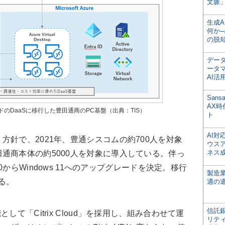
文脈」
生成
何か─
の脱
デー
ータ
AI活
San
AX
ドのDaaSに移行した豊田通商のPC基盤（出典：TIS）
ト
AI
針で、2021年、豊通シスコムの約700人を対象
ウス
ネス
通商本体の約5000人を対象に導入している。伴っ
10からWindows 11へのアップグレードを決定。移行
製造
る。
適の
信託銀
管理機能として「Citrix Cloud」を採用し、組み合わせて運
リテ