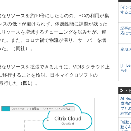
[イン
する
なリソースを約10倍にしたものの、PCの利用が集
ンスの低下が避けられず、体感性能に課題が残った
記事
にリソースを増減するチューニングを試みたが、運
応に
いた。また、コロナ禍で物流が滞り、サーバーを増
った」（同社）。
定期
[IT
なリソースを拡張できるように、VDIをクラウド上
らせ
ervice）に移行することを検討。日本マイクロソフトの
p」に移行した（
図1
）。
ト
AI R
成功
プとJ
経営
“感動
動くA