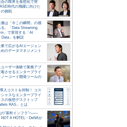
統合の限界を仮想化で突
ASE時代の飛躍に向けた
キの挑戦
の真価は「今この瞬間」の感
。「Data Streaming
form」で実現する「AI
y Data」を解説
企業で広がるAIエージェン
ためのデータマネジメント
？
たユーザー体験で業務アプ
定着させるエンタープライ
けノーコード開発ツールの
の導入コストを抑制！ コス
ンシャスなエンタープライ
ラスの仮想デスクトップ
allels RAS」とは
代の“基幹インフラ”へ──
NOT A HOTEL・DeNAが