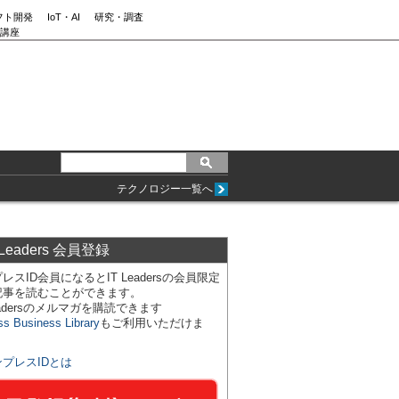
フト開発
IoT・AI
研究・調査
講座
テクノロジー一覧へ
 Leaders 会員登録
レスID会員になるとIT Leadersの会員限定
記事を読むことができます。
Leadersのメルマガを購読できます
ss Business Library
もご利用いただけま
ンプレスIDとは