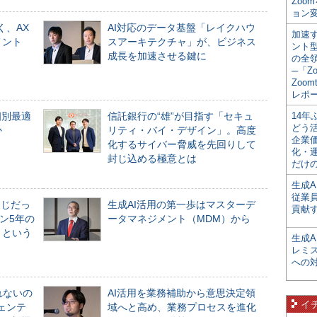
Zoo
ョン変
く、AX
AI対応のデータ基盤「レイクハウ
加速す
メント
スアーキテクチャ」が、ビジネス
ント
成長を加速させる鍵に
の全
─「Z
Zoomt
レポ
個別最適
信託銀行の“雄”が目指す「セキュ
14
どう
か
リティ・バイ・デザイン」。高度
企業
化するサイバー脅威を先回りして
化・
封じ込める極意とは
だけの
生成A
従業
同じだっ
生成AI活用の第一歩はマスターデ
貢献す
ン5年の
ータマネジメント（MDM）から
」という
生成
レミ
への
れないの
AI活用を業務補助から意思決定領
イ
ジェンテ
域へと高め、業務プロセスを進化