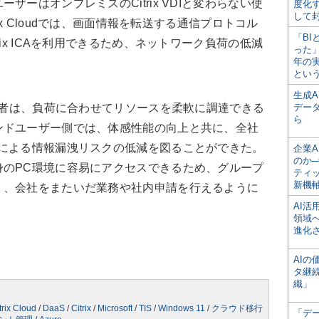
ーはオンプレミスのCitrix VDIと変わらない使
度化
して
ix Cloudでは、画面情報を転送する通信プロトコル
「BI
ix ICAを利用できるため、ネットワーク負荷の低減
った
年の
とい
生成
当者は、負荷に合わせてリソースを柔軟に調達できる
デー
ら
ンドユーザー側では、体感性能の向上と共に、全社
どによる情報漏洩リスクの低減を図ることができた。
企業A
のか─
身のPC環境に容易にアクセスできるため、グループ
ティ
新機
く、会社をまたいだ業務や社内申請を行えるように
AI
領域
進化
AI
タ継
織」
trix Cloud
/
DaaS
/
Citrix
/
Microsoft
/
TIS
/
Windows 11
/
クラウド移行
「デ