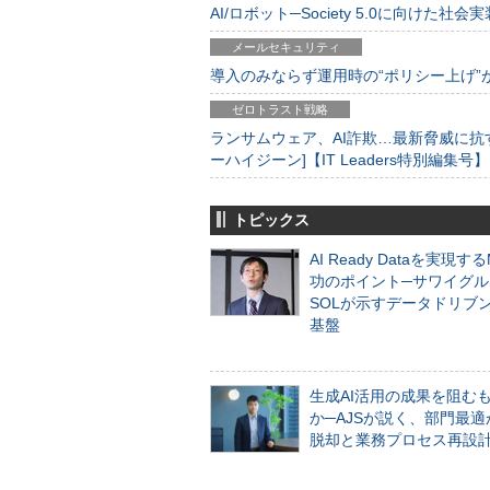
AI/ロボット─Society 5.0に向けた社会実
メールセキュリティ
導入のみならず運用時の“ポリシー上げ”が肝心
ゼロトラスト戦略
ランサムウェア、AI詐欺…最新脅威に抗
ーハイジーン]【IT Leaders特別編集号】
トピックス
AI Ready Dataを実現す
功のポイント─サワイグル
SOLが示すデータドリブ
基盤
生成AI活用の成果を阻む
か─AJSが説く、部門最適
脱却と業務プロセス再設