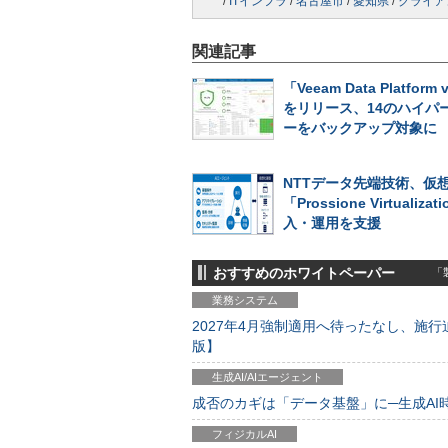
/
ITインフラ
/
名古屋市
/
愛知県
/
クライア
関連記事
「Veeam Data Platform 
をリリース、14のハイパ
ーをバックアップ対象に
NTTデータ先端技術、仮
「Prossione Virtualiza
入・運用を支援
おすすめのホワイトペーパー
「製
業務システム
2027年4月強制適用へ待ったなし、施行迫
版】
生成AI/AIエージェント
成否のカギは「データ基盤」に─生成AI時代
フィジカルAI