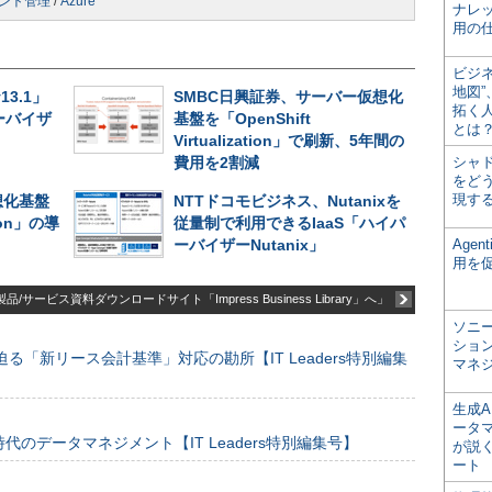
ント管理
/
Azure
ナレ
用の仕
ビジ
地図
v13.1」
SMBC日興証券、サーバー仮想化
拓く
ーバイザ
基盤を「OpenShift
とは
Virtualization」で刷新、5年間の
費用を2割減
シャ
をどう
現す
想化基盤
NTTドコモビジネス、Nutanixを
tion」の導
従量制で利用できるIaaS「ハイパ
ーバイザーNutanix」
Age
用を
品/サービス資料ダウンロードサイト「Impress Business Library」へ」
ソニ
ショ
る「新リース会計基準」対応の勘所【IT Leaders特別編集
マネ
生成
ータ
のデータマネジメント【IT Leaders特別編集号】
が説く
ート