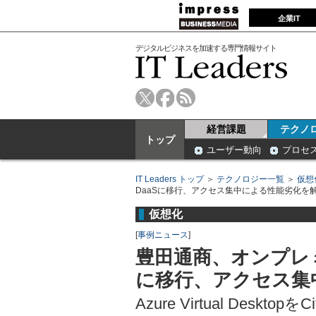
企業IT
デジタルビジネスを加速する専門情報サイト
経営課題
テクノ
トップ
ユーザー動向
プロセ
IT Leaders トップ
＞
テクノロジー一覧
＞
仮想
DaaSに移行、アクセス集中による性能劣化を
仮想化
[
事例ニュース
]
豊田通商、オンプレミ
に移行、アクセス集
Azure Virtual Deskto