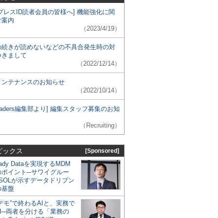
プレスID読者会員の皆様へ] 機能強化に関
ご案内
（2023/4/19）
の続きが読めないなどの不具合発生時の対
つきまして
（2022/12/14）
メンテナンスのお知らせ
（2022/10/14）
 Leaders編集部より] 編集スタッフ募集のお知
（Recruiting）
ピックス
[Sponsored]
eady Dataを実現するMDM
のポイント─サワイグルー
SOLが示すデータドリブン
の基盤
デモ”で終わるAIと、実務で
I─両者を分ける「業務の