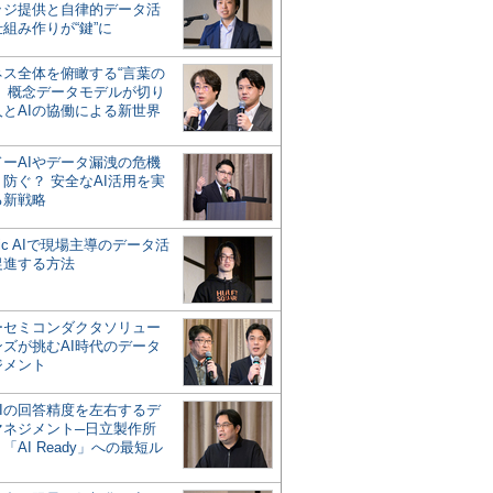
ッジ提供と自律的データ活
組み作りが“鍵”に
ネス全体を俯瞰する“言葉の
”、概念データモデルが切り
人とAIの協働による新世界
？
ドーAIやデータ漏洩の危機
防ぐ？ 安全なAI活用を実
る新戦略
ntic AIで現場主導のデータ活
促進する方法
ーセミコンダクタソリュー
ンズが挑むAI時代のデータ
ジメント
AIの回答精度を左右するデ
マネジメント─日立製作所
「AI Ready」への最短ル