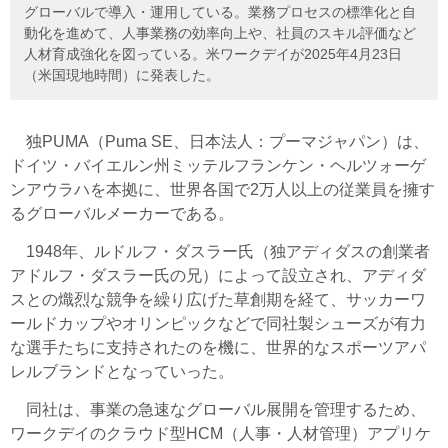
グローバルで導入・運用している。業務プロセスの標準化と自
動化を進めて、人事業務の効率向上や、社員のスキル評価など
人材育成強化を図っている。米ワークデイが2025年4月23日
（米国現地時間）に発表した。
独PUMA（Puma SE、日本法人：プーマジャパン）は、
ドイツ・バイエルン州ミッテルフランケン・ヘルツォーゲ
ンアウラハを本拠に、世界各国で2万人以上の従業員を擁す
るグローバルメーカーである。
1948年、ルドルフ・ダスラー氏（独アディダスの創業者
アドルフ・ダスラー氏の兄）によって設立され、アディダ
スとの熾烈な競争を繰り広げた草創期を経て、サッカーワ
ールドカップやオリンピックなどで同社製シューズが有力
な選手たちに支持されたのを機に、世界的なスポーツアパ
レルブランドとなっていった。
同社は、事業の急速なグローバル展開を管理するため、
ワークデイのクラウド型HCM（人事・人材管理）アプリケ