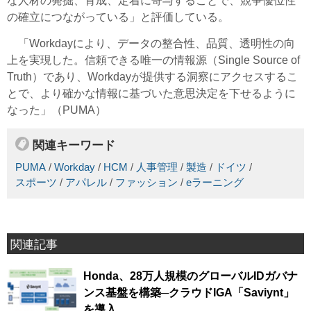
な人材の発掘、育成、定着に寄与することで、競争優位性
の確立につながっている」と評価している。
「Workdayにより、データの整合性、品質、透明性の向
上を実現した。信頼できる唯一の情報源（Single Source of
Truth）であり、Workdayが提供する洞察にアクセスするこ
とで、より確かな情報に基づいた意思決定を下せるように
なった」（PUMA）
関連キーワード
PUMA
/
Workday
/
HCM
/
人事管理
/
製造
/
ドイツ
/
スポーツ
/
アパレル
/
ファッション
/
eラーニング
関連記事
Honda、28万人規模のグローバルIDガバナ
ンス基盤を構築─クラウドIGA「Saviynt」
を導入