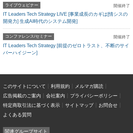
ライブウェビナー
開催終了
IT Leaders Tech Strategy LIVE [事業成長のカギは[情シスの
開発力] 生成AI時代のシステム開発]
コンファレンス/セミナー
開催終了
IT Leaders Tech Strategy [前提のゼロトラスト、不断のサイ
バーハイジーン]
このサイトについて
利用規約
メルマガ購読
広告掲載のご案内
会社案内
プライバシーポリシー
特定商取引法に基づく表示
サイトマップ
お問合せ
よくある質問
関連グループサイト