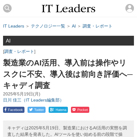
IT Leaders
＞
テクノロジー一覧
＞
AI
＞
調査・レポート
AI
調査・レポート
製造業のAI活用、導入前は操作やリ
スクに不安、導入後は前向き評価へ─
キャディ調査
2025年5月19日(月)
日川 佳三（IT Leaders編集部）
!
Facebook
Twitter
Hatena
Pocket
キャディは2025年5月19日、製造業におけるAI活用の実態を調
査した結果を発表した。AIツールを使い始める前の段階で操