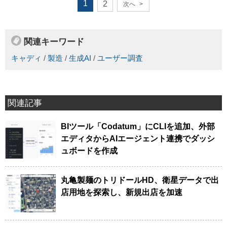
1
2
次へ
>
関連キーワード
キャディ
/
製造
/
生成AI
/
ユーザー調査
関連記事
BIツール「Codatum」にCLIを追加、外部
エディタからAIエージェント連携でダッシ
ュボードを作成
丸亀製麺のトリドールHD、衛星データで出
店用地を探索し、新規出店を加速