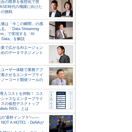
統合の限界を仮想化で突
ASE時代の飛躍に向けた
キの挑戦
の真価は「今この瞬間」の感
。「Data Streaming
form」で実現する「AI
y Data」を解説
企業で広がるAIエージェン
ためのデータマネジメント
？
たユーザー体験で業務アプ
定着させるエンタープライ
けノーコード開発ツールの
の導入コストを抑制！ コス
ンシャスなエンタープライ
ラスの仮想デスクトップ
allels RAS」とは
代の“基幹インフラ”へ──
NOT A HOTEL・DeNAが