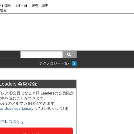
フト開発
IoT・AI
研究・調査
講座
テクノロジー一覧へ
 Leaders 会員登録
レスID会員になるとIT Leadersの会員限定
記事を読むことができます。
Leadersのメルマガを購読できます
ss Business Library
もご利用いただけま
ンプレスIDとは