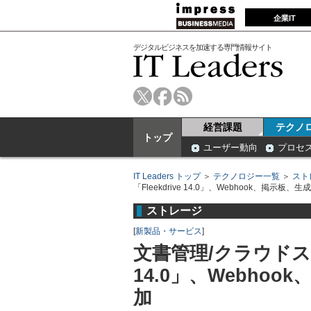
企業IT
デジタルビジネスを加速する専門情報サイト
経営課題
テクノ
トップ
ユーザー動向
プロセ
IT Leaders トップ
＞
テクノロジー一覧
＞
スト
「Fleekdrive 14.0」、Webhook、掲示板
ストレージ
[
新製品・サービス
]
文書管理/クラウドスト
14.0」、Webho
加