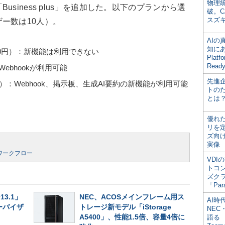
物理
iness plus」を追加した。以下のプランから選
破。C
スズ
ー数は10人）。
AI
知にある
00円）：新機能は利用できない
Plat
Read
：Webhookが利用可能
先進
000円）：Webhook、掲示板、生成AI要約の新機能が利用可能
トの
とは
優れ
リを
ズ向
実像
ワークフロー
VDI
トコ
ズク
「Par
v13.1」
NEC、ACOSメインフレーム用ス
AI時
ーバイザ
トレージ新モデル「iStorage
NEC・
A5400」、性能1.5倍、容量4倍に
語る