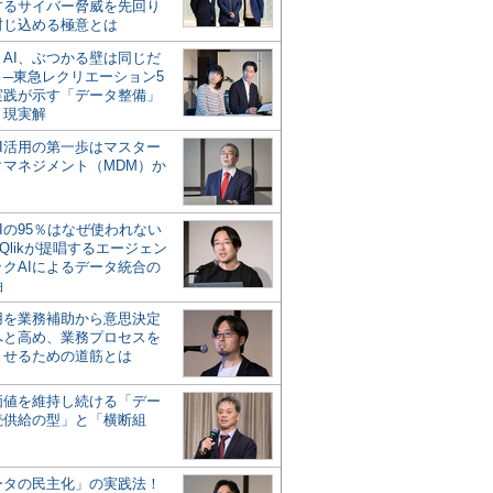
するサイバー脅威を先回り
封じ込める極意とは
とAI、ぶつかる壁は同じだ
」─東急レクリエーション5
実践が示す「データ整備」
う現実解
AI活用の第一歩はマスター
タマネジメント（MDM）か
Iの95％はなぜ使われない
Qlikが提唱するエージェン
ックAIによるデータ統合の
軸
活用を業務補助から意思決定
へと高め、業務プロセスを
させるための道筋とは
の価値を維持し続ける「デー
続供給の型」と「横断組
ータの民主化」の実践法！