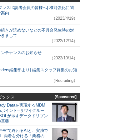
プレスID読者会員の皆様へ] 機能強化に関
ご案内
（2023/4/19）
の続きが読めないなどの不具合発生時の対
つきまして
（2022/12/14）
メンテナンスのお知らせ
（2022/10/14）
 Leaders編集部より] 編集スタッフ募集のお知
（Recruiting）
ピックス
[Sponsored]
eady Dataを実現するMDM
のポイント─サワイグルー
SOLが示すデータドリブン
の基盤
デモ”で終わるAIと、実務で
I─両者を分ける「業務の