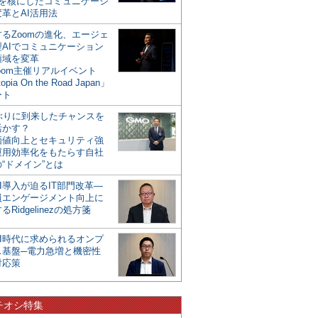
mを核にしたコミュニケーシ
革とAI活用法
るZoomの進化、エージェ
型AIでコミュニケーション
領域を変革
oom主催リアルイベント
opia On the Road Japan」
ート
年ぶりに到来したチャンスを
活かす？
価値向上とセキュリティ強
運用効率化をもたらす自社
“ドメイン”とは
I導入が迫るIT部門改革―
員エンゲージメント向上に
るRidgelinezの処方箋
AI時代に求められるオンプ
ス基盤─電力急増と機密性
対応策
チオシ特集