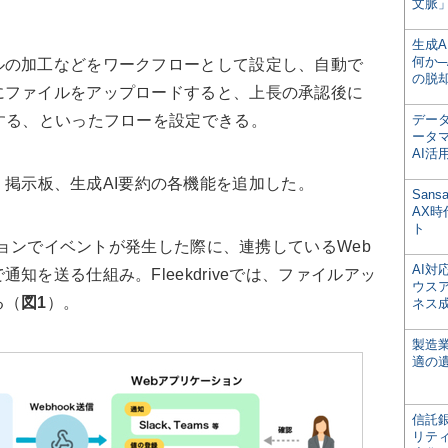
文脈」
生成
何か─
の加工などをワークフローとして設定し、自動で
の脱
にファイルをアップロードすると、上長の承認後に
する、といったフローを設定できる。
デー
ータ
AI活
ook、掲示板、生成AI要約の各機能を追加した。
San
AX
ト
ションでイベントが発生した際に、連携しているWeb
AI
知を送る仕組み。Fleekdriveでは、ファイルアッ
ウス
る（
図1
）。
ネス
製造
適の
信託銀
リテ