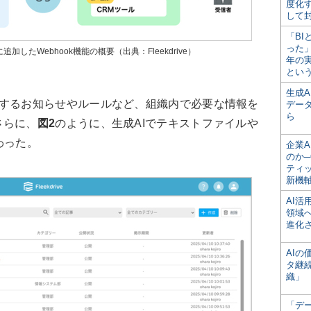
度化
して
「BI
った
追加したWebhook機能の概要（出典：Fleekdrive）
年の
とい
生成
するお知らせやルールなど、組織内で必要な情報を
デー
ら
さらに、
図2
のように、生成AIでテキストファイルや
わった。
企業A
のか─
ティ
新機
AI
領域
進化
AI
タ継
織」
「デ