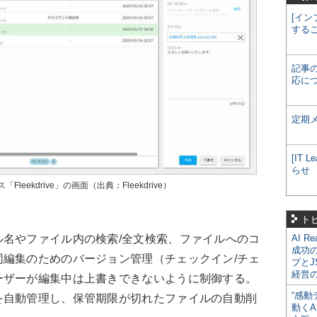
[イン
する
記事
応に
定期
[IT
らせ
ekdrive」の画面（出典：Fleekdrive）
ト
名やファイル内の検索/全文検索、ファイルへのコ
AI R
成功
編集のためのバージョン管理（チェックイン/チェ
プとJ
経営
ーザーが編集中は上書きできないように制御する。
“感動
を自動管理し、保管期限が切れたファイルの自動削
動くA