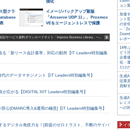
Zoo
強化
ョン変
ス型クラ
イメージバックアップ新版
加速す
atabase
「Arcserve UDP 11」、Proxmox
ント
発表
VEをエージェントレスで保護
の全
─「Z
Zoomt
品/サービス資料ダウンロードサイト「Impress Business Library」へ」
レポ
14
どう
る「新リース会計基準」対応の勘所【IT Leaders特別編集
企業
化・
だけの
のデータマネジメント【IT Leaders特別編集号】
生成A
従業
貢献す
装が広がる【DIGITAL X/IT Leaders特別編集号】
生成
レミ
への
[DMARC導入&運用の極意]【IT Leaders特別編集号】
するデジタル免疫力を！[前提のゼロトラスト、不断のサイバ
イ