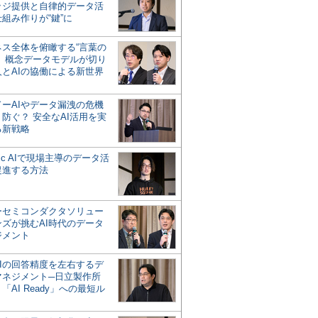
ッジ提供と自律的データ活
組み作りが“鍵”に
ネス全体を俯瞰する“言葉の
”、概念データモデルが切り
人とAIの協働による新世界
？
ドーAIやデータ漏洩の危機
防ぐ？ 安全なAI活用を実
る新戦略
ntic AIで現場主導のデータ活
促進する方法
ーセミコンダクタソリュー
ンズが挑むAI時代のデータ
ジメント
AIの回答精度を左右するデ
マネジメント─日立製作所
「AI Ready」への最短ル