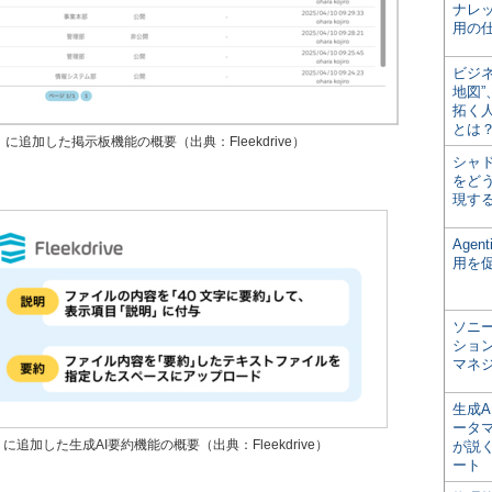
ナレ
用の仕
ビジ
地図
拓く
とは
e」に追加した掲示板機能の概要（出典：Fleekdrive）
シャ
をどう
現す
Age
用を
ソニ
ショ
マネ
生成
ータ
」に追加した生成AI要約機能の概要（出典：Fleekdrive）
が説く
ート