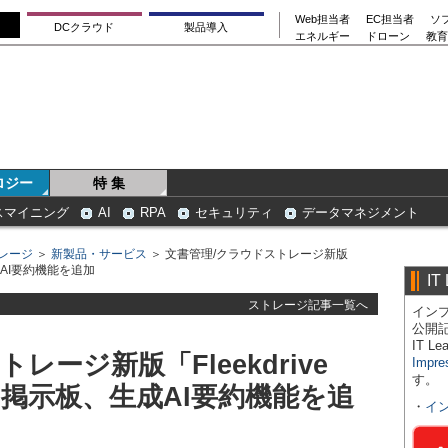
Web担当者
EC担当者
ソ
DCクラウド
製品導入
エネルギー
ドローン
教育
ロジー
特 集
スマイニング
AI
RPA
セキュリティ
データマネジメント
レージ
＞
新製品・サービス
＞ 文書管理/クラウドストレージ新版
、生成AI要約機能を追加
IT
ストレージ記事一覧へ
インプ
公開
IT 
レージ新版「Fleekdrive
Impre
す。
ok、掲示板、生成AI要約機能を追
・
イ