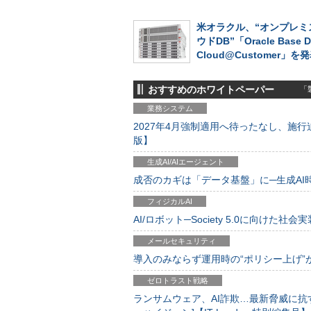
米オラクル、“オンプレミ
ウドDB”「Oracle Base D
Cloud@Customer」を
おすすめのホワイトペーパー
「製
業務システム
2027年4月強制適用へ待ったなし、施行迫
版】
生成AI/AIエージェント
成否のカギは「データ基盤」に─生成AI時代
フィジカルAI
AI/ロボット─Society 5.0に向けた社会実
メールセキュリティ
導入のみならず運用時の“ポリシー上げ”が肝心
ゼロトラスト戦略
ランサムウェア、AI詐欺…最新脅威に抗