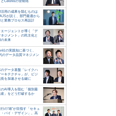
とCelonisの管制塔
AI活用の成果を阻むものは
AJSが説く、部門最適から
却と業務プロセス再設計
タエージェントが導く「デ
マネジメント」の民主化と
用の未来
san社の実践知に基づく、
時代のデータ品質マネジメン
対応のデータ基盤「レイクハ
アーキテクチャ」が、ビジ
成長を加速させる鍵に
業のAI導入を阻む「個別最
遺産」をどう打破するか
行の“雄”が目指す「セキュ
ィ・バイ・デザイン」。高