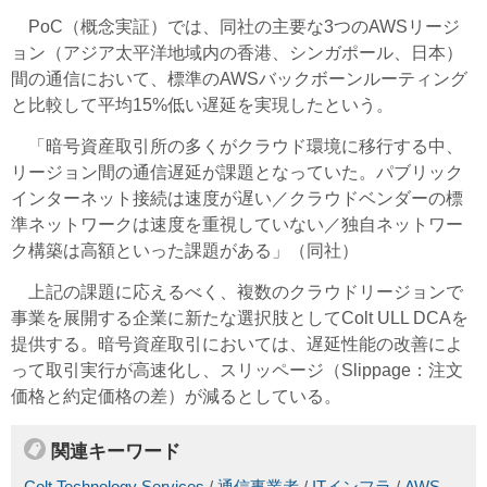
PoC（概念実証）では、同社の主要な3つのAWSリージ
ョン（アジア太平洋地域内の香港、シンガポール、日本）
間の通信において、標準のAWSバックボーンルーティング
と比較して平均15%低い遅延を実現したという。
「暗号資産取引所の多くがクラウド環境に移行する中、
リージョン間の通信遅延が課題となっていた。パブリック
インターネット接続は速度が遅い／クラウドベンダーの標
準ネットワークは速度を重視していない／独自ネットワー
ク構築は高額といった課題がある」（同社）
上記の課題に応えるべく、複数のクラウドリージョンで
事業を展開する企業に新たな選択肢としてColt ULL DCAを
提供する。暗号資産取引においては、遅延性能の改善によ
って取引実行が高速化し、スリッページ（Slippage：注文
価格と約定価格の差）が減るとしている。
関連キーワード
Colt Technology Services
/
通信事業者
/
ITインフラ
/
AWS