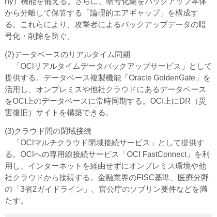
ny）機能を備える。さらに、暗号化鍵をバックアップ本体
から分離して保管する「論理的エアギャップ」を構成す
る。これらにより、攻撃者によるバックアップデータの暗
号化・削除を防ぐ。
(2)データベースのリアルタイム同期
「OCIリアルタイムデータバックアップサービス」として
提供する。データベース複製機能「Oracle GoldenGate」を
活用し、オンプレミスや他社クラウドにあるデータベース
をOCI上のデータベースに常時同期する。OCI上にDR（災
害復旧）サイトを構築できる。
(3)クラウド間の閉域接続
「OCIマルチクラウド閉域接続サービス」として提供す
る。OCIへの専用線接続サービス「OCI FastConnect」を利
用し、インターネットを経由せずにオンプレミス環境や他
社クラウドから接続する。金融業界のFISC基準、医療分野
の「3省2ガイドライン」、官公庁のソブリン要件などを満
たす。