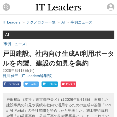
IT Leaders
＞
テクノロジー一覧
＞
AI
＞
事例ニュース
AI
事例ニュース
戸田建設、社内向け生成AI利用ポータ
ルを内製、建設の知見を集約
2026年5月18日(月)
日川 佳三（IT Leaders編集部）
!
Facebook
Twitter
Hatena
Pocket
戸田建設（本社：東京都中央区）は2026年5月18日、蓄積した
建設事業の知見や実績を社内で活用するための生成AI基盤「Tod
a-AI-Portal」の全社展開を開始したと発表した。施工技術資料
や過去の災害事例、公共工事の技術提案書といった、これまで