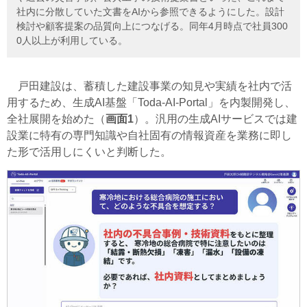
社内に分散していた文書をAIから参照できるようにした。設計
検討や顧客提案の品質向上につなげる。同年4月時点で社員300
0人以上が利用している。
戸田建設は、蓄積した建設事業の知見や実績を社内で活
用するため、生成AI基盤「Toda-AI-Portal」を内製開発し、
全社展開を始めた（
画面1
）。汎用の生成AIサービスでは建
設業に特有の専門知識や自社固有の情報資産を業務に即し
た形で活用しにくいと判断した。