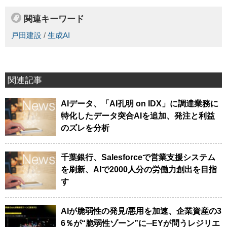
関連キーワード
戸田建設
/
生成AI
関連記事
AIデータ、「AI孔明 on IDX」に調達業務に
特化したデータ突合AIを追加、発注と利益
のズレを分析
千葉銀行、Salesforceで営業支援システム
を刷新、AIで2000人分の労働力創出を目指
す
AIが脆弱性の発見/悪用を加速、企業資産の3
6％が“脆弱性ゾーン”に─EYが問うレジリエ