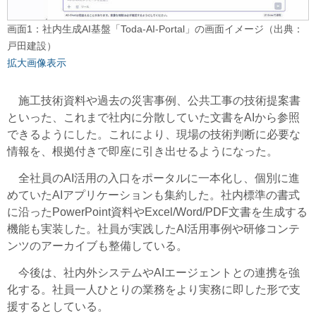
画面1：社内生成AI基盤「Toda-AI-Portal」の画面イメージ（出典：
戸田建設）
拡大画像表示
施工技術資料や過去の災害事例、公共工事の技術提案書
といった、これまで社内に分散していた文書をAIから参照
できるようにした。これにより、現場の技術判断に必要な
情報を、根拠付きで即座に引き出せるようになった。
全社員のAI活用の入口をポータルに一本化し、個別に進
めていたAIアプリケーションも集約した。社内標準の書式
に沿ったPowerPoint資料やExcel/Word/PDF文書を生成する
機能も実装した。社員が実践したAI活用事例や研修コンテ
ンツのアーカイブも整備している。
今後は、社内外システムやAIエージェントとの連携を強
化する。社員一人ひとりの業務をより実務に即した形で支
援するとしている。