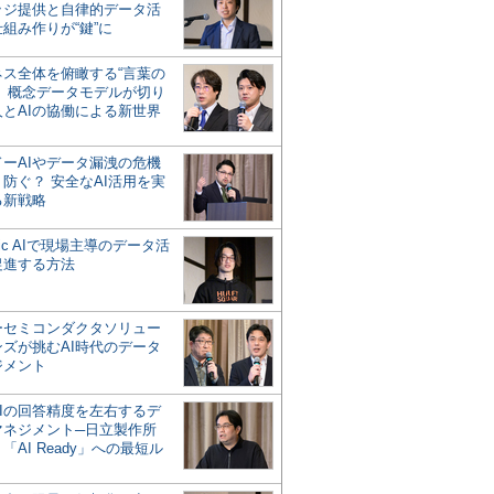
ッジ提供と自律的データ活
組み作りが“鍵”に
ネス全体を俯瞰する“言葉の
”、概念データモデルが切り
人とAIの協働による新世界
？
ドーAIやデータ漏洩の危機
防ぐ？ 安全なAI活用を実
る新戦略
ntic AIで現場主導のデータ活
促進する方法
ーセミコンダクタソリュー
ンズが挑むAI時代のデータ
ジメント
AIの回答精度を左右するデ
マネジメント─日立製作所
「AI Ready」への最短ル