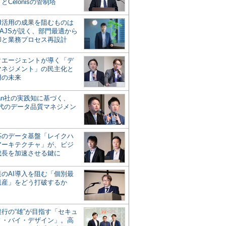
とCelonisの管制塔
AI活用の成果を阻むものは
AJSが説く、部門最適から
却と業務プロセス再設計
タエージェントが導く「デ
マネジメント」の民主化と
用の未来
san社の実践知に基づく、
時代のデータ品質マネジメン
対応のデータ基盤「レイクハ
アーキテクチャ」が、ビジ
成長を加速させる鍵に
業のAI導入を阻む「個別最
遺産」をどう打破するか
行の“雄”が目指す「セキュ
ィ・バイ・デザイン」。高