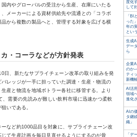
度化
、国内やグローバルの受注から生産、在庫にいたる
して
」、メーカーによる資材供給先や流通との「コラボ
「BI
った
製品から複数の製品へと、管理する対象を広げる横
年の
とい
生成
デー
ら
コカ・コーラなどが方針発表
企業A
のか─
月10日、新たなサプライチェーン改革の取り組みを発
ティ
新機
ビバレッジが一手に担っていた調達・生産・物流の
AI
、生産と物流を地域ボトラー各社に移管する。より
領域
て、需要の先読みが難しい飲料市場に迅速かつ柔軟
進化
が狙いである。
AI
タ継
織」
など約1000品目を対象に、サプライチェーン改
「デ
応じて生産計画を毎日見直せるようにするのが骨