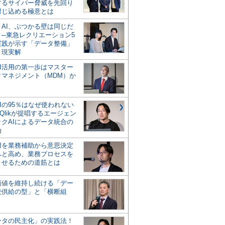
するサイバー脅威を先回り
封じ込める極意とは
とAI、ぶつかる壁は同じだ
」─東急レクリエーション5
実践が示す「データ整備」
う現実解
AI活用の第一歩はマスター
タマネジメント（MDM）か
Iの95％はなぜ使われない
Qlikが提唱するエージェン
ックAIによるデータ統合の
軸
活用を業務補助から意思決定
へと高め、業務プロセスを
させるための道筋とは
の価値を維持し続ける「デー
続供給の型」と「横断組
ータの民主化」の実践法！