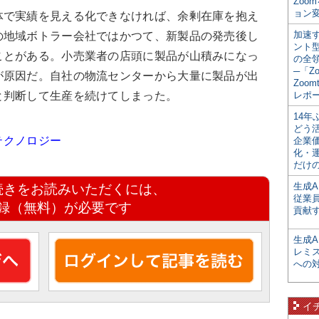
Zoo
ョン変
で実績を見える化できなければ、余剰在庫を抱え
加速す
の地域ボトラー会社ではかつて、新製品の発売後し
ント
ことがある。小売業者の店頭に製品が山積みになっ
の全
─「Z
が原因だ。自社の物流センターから大量に製品が出
Zoomt
と判断して生産を続けてしまった。
レポ
14
どう
るテクノロジー
企業
化・
だけの
生成A
続きをお読みいただくには、
従業
録（無料）が必要です
貢献す
生成
レミ
への
イ