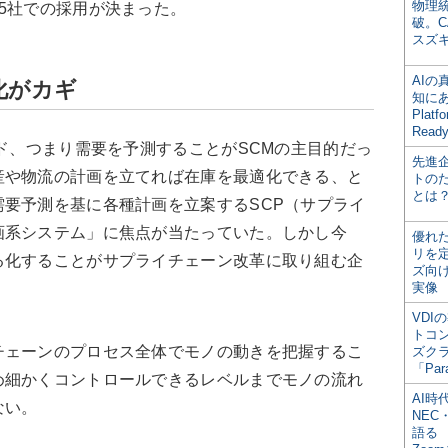
物理
5社での採用が決まった。
破。C
スズ
AI
化がカギ
知にある
Plat
Read
ド、つまり需要を予測することがSCMの主目的だっ
先進
産や物流の計画を立てれば在庫を最適化できる、と
トの
とは
要予測を基に各種計画を立案するSCP（サプライ
画系システム」に焦点が当たっていた。しかし今
優れ
リを
る化することがサプライチェーン改革に取り組む企
ズ向
実像
VDI
トコ
ェーンのプロセス全体でモノの動きを把握するこ
ズク
「Par
め細かくコントロールできるレベルまでモノの流れ
AI時
ない。
NEC・
語る