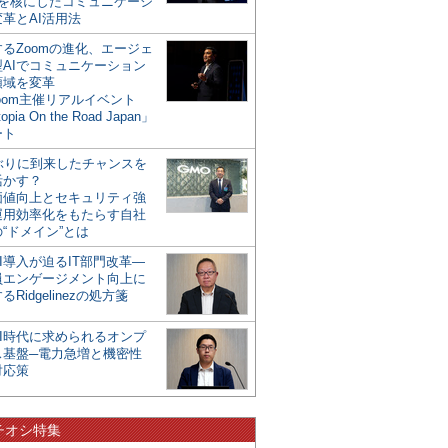
mを核にしたコミュニケーシ
革とAI活用法
るZoomの進化、エージェ
型AIでコミュニケーション
領域を変革
oom主催リアルイベント
opia On the Road Japan」
ート
年ぶりに到来したチャンスを
活かす？
価値向上とセキュリティ強
運用効率化をもたらす自社
“ドメイン”とは
I導入が迫るIT部門改革―
員エンゲージメント向上に
るRidgelinezの処方箋
AI時代に求められるオンプ
ス基盤─電力急増と機密性
対応策
チオシ特集