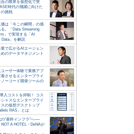
統合の限界を仮想化で突
ASE時代の飛躍に向けた
キの挑戦
の真価は「今この瞬間」の感
。「Data Streaming
form」で実現する「AI
y Data」を解説
企業で広がるAIエージェン
ためのデータマネジメント
？
たユーザー体験で業務アプ
定着させるエンタープライ
けノーコード開発ツールの
の導入コストを抑制！ コス
ンシャスなエンタープライ
ラスの仮想デスクトップ
allels RAS」とは
代の“基幹インフラ”へ──
NOT A HOTEL・DeNAが