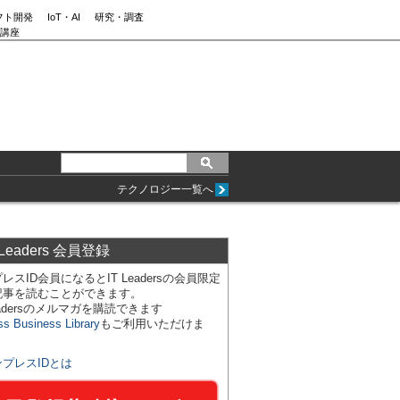
フト開発
IoT・AI
研究・調査
講座
テクノロジー一覧へ
 Leaders 会員登録
レスID会員になるとIT Leadersの会員限定
記事を読むことができます。
Leadersのメルマガを購読できます
ss Business Library
もご利用いただけま
ンプレスIDとは