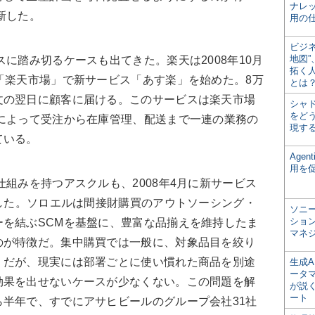
ナレ
新した。
用の仕
ビジ
地図
に踏み切るケースも出てきた。楽天は2008年10月
拓く
「楽天市場」で新サービス「あす楽」を始めた。8万
とは
文の翌日に顧客に届ける。このサービスは楽天市場
シャ
をどう
によって受注から在庫管理、配送まで一連の業務の
現す
ている。
Age
用を
組みを持つアスクルも、2008年4月に新サービス
始した。ソロエルは間接財購買のアウトソーシング・
ソニ
ショ
を結ぶSCMを基盤に、豊富な品揃えを維持したま
マネ
のが特徴だ。集中購買では一般に、対象品目を絞り
。だが、現実には部署ごとに使い慣れた商品を別途
生成
ータ
効果を出せないケースが少なくない。この問題を解
が説く
ート
半年で、すでにアサヒビールのグループ会社31社