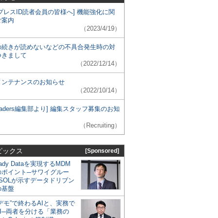
プレスID読者会員の皆様へ] 機能強化に関
ご案内
（2023/4/19）
の続きが読めないなどの不具合発生時の対
つきまして
（2022/12/14）
メンテナンスのお知らせ
（2022/10/14）
 Leaders編集部より] 編集スタッフ募集のお知
（Recruiting）
ピックス
[Sponsored]
eady Dataを実現するMDM
のポイント─サワイグルー
SOLが示すデータドリブン
の基盤
デモ”で終わるAIと、実務で
I─両者を分ける「業務の