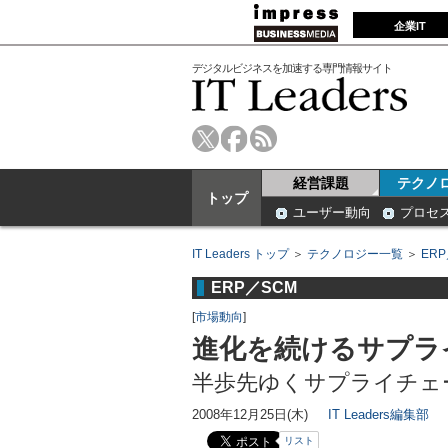
企業IT
デジタルビジネスを加速する専門情報サイト
経営課題
テクノ
トップ
ユーザー動向
プロセ
IT Leaders トップ
＞
テクノロジー一覧
＞
ER
ERP／SCM
[
市場動向
]
進化を続けるサプラ
半歩先ゆくサプライチェー
2008年12月25日(木)
IT Leaders編集部
リスト