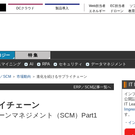
Web担当者
EC担当者
ソ
DCクラウド
製品導入
エネルギー
ドローン
教育
ロジー
特 集
スマイニング
AI
RPA
セキュリティ
データマネジメント
P／SCM
＞
市場動向
＞ 進化を続けるサプライチェーン
IT
ERP／SCM記事一覧へ
インプ
公開
イチェーン
IT 
Impre
ンマネジメント（SCM）Part1
す。
・
イ