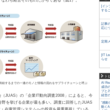
すなわち経営そのものだからである（図1）。
[イン
する
記事
応に
定期
[IT
らせ
ト
AI R
供給するまでの一連のモノと情報の流れをサプライチェーンと呼ぶ
成功
プとJ
JUAS）の「企業IT動向調査2008」によると、今
経営
M分野を挙げる企業が最も多い。調査に回答したJUAS
“感動
動くA
生産・在庫管理システムへの投資を最重要視している。