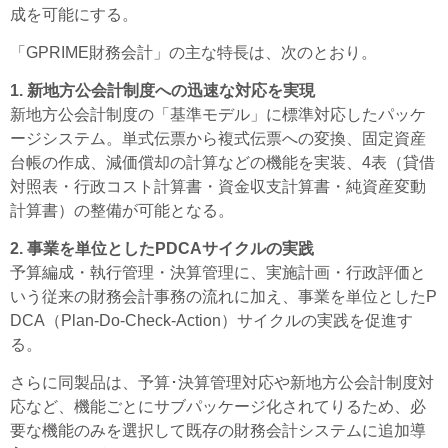
成を可能にする。
「GPRIME財務会計」の主な特長は、次のとおり。
1. 新地方公会計制度への迅速な対応を実現
新地方公会計制度の「基準モデル」に標準対応したパッケ
ージシステム。単式伝票から複式伝票への変換、固定資産
台帳の作成、減価償却の計算などの機能を実装、4表（貸借
対照表・行政コスト計算書・資金収支計算書・純資産変動
計算書）の整備が可能となる。
2. 事業を単位としたPDCAサイクルの実践
予算編成・執行管理・決算管理に、実施計画・行政評価と
いう従来の財務会計事務の流れに加え、事業を単位としたP
DCA（Plan-Do-Check-Action）サイクルの実践を促進す
る。
さらに同製品は、予算･決算管理対応や新地方公会計制度対
応など、機能ごとにサブパッケージ化されてりるため、必
要な機能のみを選択して既存の財務会計システムに追加導