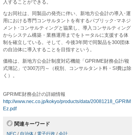
入することができる。
なお同社は、同製品の発売に伴い、新地方公会計の導入･運
用における専門コンサルタントを有するパブリック･マネジ
メント･コンサルティングと協業し、導入コンサルティング
からシステム構築・業務運用までをトータルに支援する体
制を確立している。そして、今後3年間で同製品を300団体
の自治体に導入することを目指すという。
価格は、新地方公会計制度対応機能「GPRIME財務会計/複
式簿記」で300万円～（税別、コンサルタント料・SI費は除
く）。
GPRIME財務会計の詳細情報
http://www.nec.co.jp/kokyo/products/data/20081218_GPRIM
Ez.pdf
関連キーワード
NEC
/
自治体
/
電子行政
/
会計