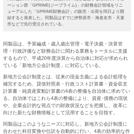
ーション群「GPRIME(ジープライム)」の財務会計領域をリニ
ューアルした「GPRIME財務会計」の販売・出荷を同日より開
始すると発表した。同製品はすでに伊勢原市・海老名市・天童
市などで先行受注されている。
同製品は、予算編成・歳入歳出管理・電子決裁・決算管
理・行政評価など財務会計に関わる業務をトータルに支援
するもので、平成20年度決算から自治体に対応が求められ
ている「新地方公会計制度」に対応している。
新地方公会計制度とは、従来の現金主義による会計処理を
補完するため、貸借対照表・行政コスト計算書・資金収支
計算書・純資産変動計算書の4表の整備を自治体に求めてい
る。自治体ではこれら4表の整備により、資産･債務の現状
や、企業会計的な視点での財政状況などを把握し、改革に
向けた新たな財務情報として活用することを目指す。
同製品はこのようなニーズに対応し、新地方公会計制度に
合わせた科目変換や仕訳を自動的に行い、4表の効率的な作