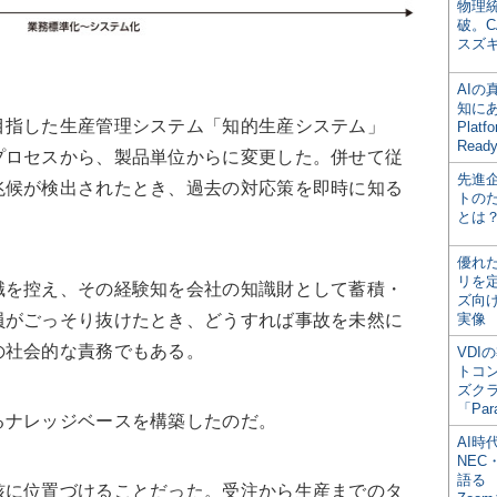
物理
破。C
スズ
AI
知にある
目指した生産管理システム「知的生産システム」
Plat
Read
プロセスから、製品単位からに変更した。併せて従
先進
兆候が検出されたとき、過去の対応策を即時に知る
トの
とは
。
優れ
リを
職を控え、その経験知を会社の知識財として蓄積・
ズ向
員がごっそり抜けたとき、どうすれば事故を未然に
実像
の社会的な責務でもある。
VDI
トコ
ズク
「Par
るナレッジベースを構築したのだ。
AI時
NEC・
語る
核に位置づけることだった。受注から生産までのタ