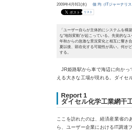
2009年4月8日(水)
佃 均（ITジャーナリ
リスト
「ユーザー自らが主体的にシステムを構築
な“地殻変動”が起こっている。先覚的なユ
年秋からの急激な景況変化と相互に響き合
夏以後、顕在化する可能性が高い。何が
する。
JR姫路駅から車で海辺に向かっ
える大きな工場が現れる。ダイセ
Report 1
ダイセル化学工業網干
ここを訪れたのは、経済産業省の
ら、ユーザー企業におけるIT調達