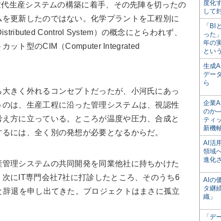
度化
次世代生産システムの構築に着手、その先陣を切ったの
して
ムを更新したのではない。化学プラントを工程別に
「BI
ibuted Control System）の概念にとらわれず、
った
年の
のCIM（Computer Integrated
とい
生成
デー
ら
ら大きく外れるコンセプトだったが、小河氏にあっ
企業A
うのは、生産工程に沿った管理システムは、視認性
のか─
考え方に立っている。ところが温度や圧力、合成と
ティ
新機
するには、全く別の発想が必要となるからだ。
AI
領域
進化
産管理システムの共同開発を同業他社に持ちかけた
次にIT専門会社7社に打診したところ、そのうち6
AI
タ継
と辞退を申し出てきた。プロジェクトはまさに孤立
織」
「デ