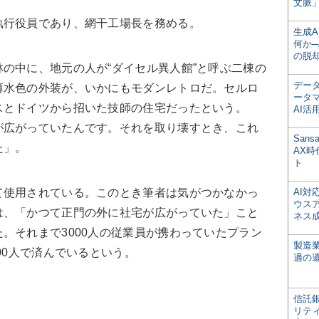
文脈」
執行役員であり、網干工場長を務める。
生成
何か─
の脱
の中に、地元の人が“ダイセル異人館”と呼ぶ二棟の
デー
薄水色の外装が、いかにもモダンレトロだ。セルロ
ータ
スとドイツから招いた技師の住宅だったという。
AI活
が広がっていたんです。それを取り壊すとき、これ
San
た」。
AX
ト
て使用されている。このとき筆者は気がつかなかっ
AI
ウス
は、「かつて正門の外に社宅が広がっていた」こと
ネス
。それまで3000人の従業員が携わっていたプラン
製造
00人で済んでいるという。
適の
信託銀
リテ