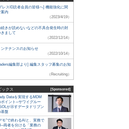
プレスID読者会員の皆様へ] 機能強化に関
ご案内
（2023/4/19）
の続きが読めないなどの不具合発生時の対
つきまして
（2022/12/14）
メンテナンスのお知らせ
（2022/10/14）
 Leaders編集部より] 編集スタッフ募集のお知
（Recruiting）
ピックス
[Sponsored]
eady Dataを実現するMDM
のポイント─サワイグルー
SOLが示すデータドリブン
の基盤
デモ”で終わるAIと、実務で
I─両者を分ける「業務の