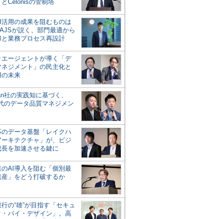
とCelonisの管制塔
AI活用の成果を阻むものは
AJSが説く、部門最適から
却と業務プロセス再設計
タエージェントが導く「デ
マネジメント」の民主化と
用の未来
san社の実践知に基づく、
時代のデータ品質マネジメン
対応のデータ基盤「レイクハ
アーキテクチャ」が、ビジ
成長を加速させる鍵に
業のAI導入を阻む「個別最
遺産」をどう打破するか
行の“雄”が目指す「セキュ
ィ・バイ・デザイン」。高