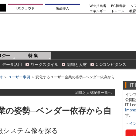
Web担当者
EC担当者
ソ
DCクラウド
製品導入
エネルギー
ドローン
教育
ロジー
特 集
データ活用
ワークスタイル
組織と人材
CIOコンピタンス
材
＞
ユーザー事例
＞ 変化するユーザー企業の姿勢─ベンダー依存から
IT
組織と人材記事一覧へ
インプ
公開
IT 
業の姿勢─ベンダー依存から自
Impre
す。
・
イ
報システム像を探る