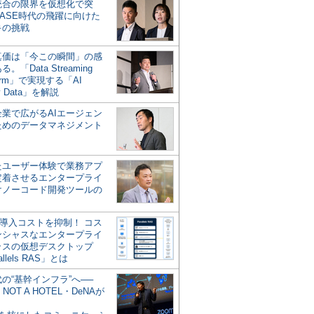
統合の限界を仮想化で突
ASE時代の飛躍に向けた
キの挑戦
の真価は「今この瞬間」の感
。「Data Streaming
form」で実現する「AI
y Data」を解説
企業で広がるAIエージェン
ためのデータマネジメント
？
たユーザー体験で業務アプ
定着させるエンタープライ
けノーコード開発ツールの
の導入コストを抑制！ コス
ンシャスなエンタープライ
ラスの仮想デスクトップ
allels RAS」とは
代の“基幹インフラ”へ──
NOT A HOTEL・DeNAが