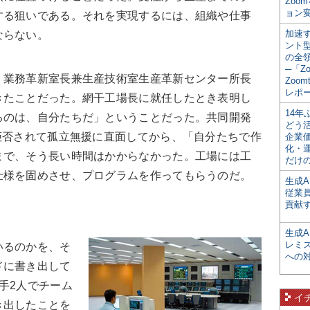
Zoo
ョン変
する狙いである。それを実現するには、組織や仕事
加速す
ならない。
ント
の全
─「Z
、業務革新室長兼生産技術室生産革新センター所長
Zoomt
レポ
きたことだった。網干工場長に就任したとき表明し
14
るのは、自分たちだ」ということだった。共同開発
どう
拒否されて孤立無援に直面してから、「自分たちで作
企業
化・
まで、そう長い時間はかからなかった。工場には工
だけの
仕様を固めさせ、プログラムを作ってもらうのだ。
生成A
従業
貢献す
生成
レミ
いるのかを、そ
への
ドに書き出して
手2人でチーム
イ
き出したことを