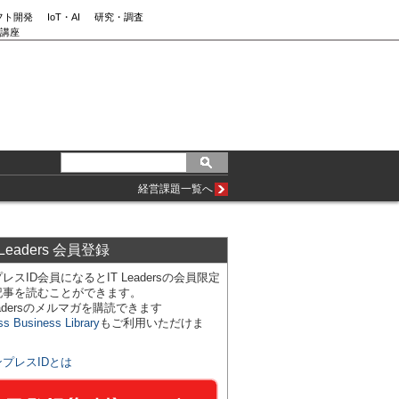
フト開発
IoT・AI
研究・調査
講座
経営課題一覧へ
 Leaders 会員登録
レスID会員になるとIT Leadersの会員限定
記事を読むことができます。
Leadersのメルマガを購読できます
ss Business Library
もご利用いただけま
ンプレスIDとは