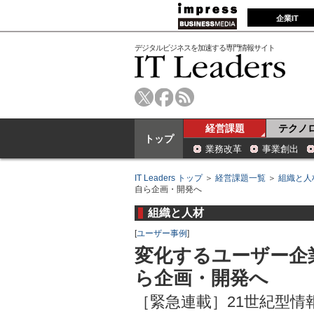
企業IT
デジタルビジネスを加速する専門情報サイト
経営課題
テクノ
トップ
業務改革
事業創出
IT Leaders トップ
＞
経営課題一覧
＞
組織と人
自ら企画・開発へ
組織と人材
[
ユーザー事例
]
変化するユーザー企
ら企画・開発へ
［緊急連載］21世紀型情