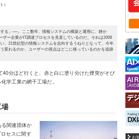
スト）
する」──。ここ数年、情報システムの構築と運用に、静か
ーザー企業がIT調達プロセスを見直しているのだ。それは2008
い、21世紀型の情報システムを志向するうねりとなって、今年
どう変わるのか、ユーザーの視点はどこに移っているのかを追跡
て40分ほど行くと、赤と白に塗り分けた煙突がそび
ル化学工業の網干工場だ。
工場
ある関連団体か
プロセスに関す
お