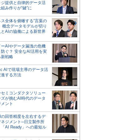
ッジ提供と自律的データ活
組み作りが“鍵”に
ネス全体を俯瞰する“言葉の
”、概念データモデルが切り
人とAIの協働による新世界
？
ドーAIやデータ漏洩の危機
防ぐ？ 安全なAI活用を実
る新戦略
ntic AIで現場主導のデータ活
促進する方法
ーセミコンダクタソリュー
ンズが挑むAI時代のデータ
ジメント
AIの回答精度を左右するデ
マネジメント─日立製作所
「AI Ready」への最短ル