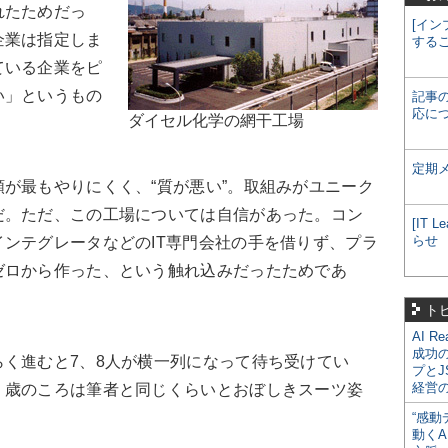
れたためだっ
[イン
企業は指定しま
する
ている企業をピ
い」というもの
記事
応に
ダイセル化学の網干工場
定期
が最もやりにくく、“質が悪い”。取組みがユニーク
だ。ただ、この工場については自信があった。コン
[IT
らせ
ンテグレータなどのIT専門会社の手を借りず、プラ
ゼロから作った、という触れ込みだったためであ
ト
AI R
成功
く進むと7、8人が横一列になって待ち受けてい
プとJ
経営
、歳のころは筆者と同じくらいとおぼしきスーツ姿
“感動
動くA