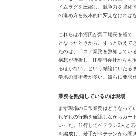
イムラグを圧縮し、競争力を強化
の進め方を抜本的に変えなければ
これらは小河氏が呉工場長を経て
となったときから、ずっと訴えて
たのは、「コア業務を熟知してい
構想が挫折し、IT専門会社からも
るほかない」という結論にいたる
学系の技術者が多い。彼らに要求
業務を熟知しているのは現場
まず現場の日常業務はどうなって
れぞれの行動を確認しながらカー
いった。並行してベテラン2人と若
を編成し、若手がベテランから聞