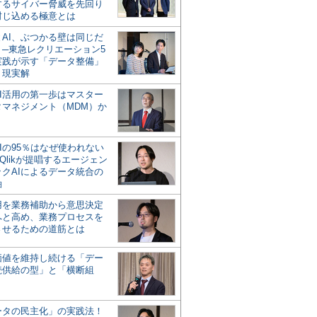
するサイバー脅威を先回り
封じ込める極意とは
とAI、ぶつかる壁は同じだ
」─東急レクリエーション5
実践が示す「データ整備」
う現実解
AI活用の第一歩はマスター
タマネジメント（MDM）か
Iの95％はなぜ使われない
Qlikが提唱するエージェン
ックAIによるデータ統合の
軸
活用を業務補助から意思決定
へと高め、業務プロセスを
させるための道筋とは
の価値を維持し続ける「デー
続供給の型」と「横断組
ータの民主化」の実践法！