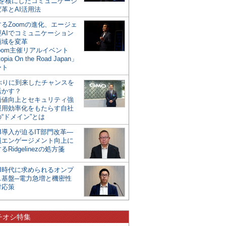
mを核にしたコミュニケーシ
革とAI活用法
るZoomの進化、エージェ
型AIでコミュニケーション
領域を変革
oom主催リアルイベント
opia On the Road Japan」
ート
年ぶりに到来したチャンスを
活かす？
価値向上とセキュリティ強
運用効率化をもたらす自社
“ドメイン”とは
I導入が迫るIT部門改革―
員エンゲージメント向上に
るRidgelinezの処方箋
AI時代に求められるオンプ
ス基盤─電力急増と機密性
対応策
チオシ特集