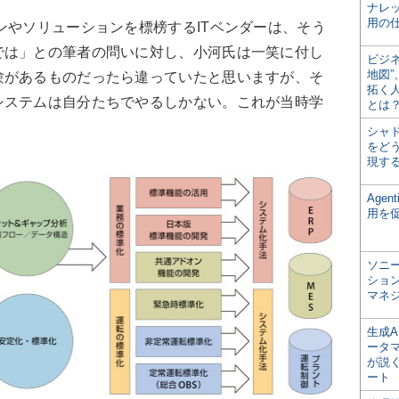
ナレ
用の仕
ンやソリューションを標榜するITベンダーは、そう
では」との筆者の問いに対し、小河氏は一笑に付し
ビジ
地図
験があるものだったら違っていたと思いますが、そ
拓く
システムは自分たちでやるしかない。これが当時学
とは
シャ
をどう
現す
Age
用を
ソニ
ショ
マネ
生成
ータ
が説く
ート