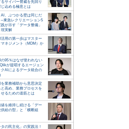
するサイバー脅威を先回り
封じ込める極意とは
とAI、ぶつかる壁は同じだ
」─東急レクリエーション5
実践が示す「データ整備」
う現実解
AI活用の第一歩はマスター
タマネジメント（MDM）か
Iの95％はなぜ使われない
Qlikが提唱するエージェン
ックAIによるデータ統合の
軸
活用を業務補助から意思決定
へと高め、業務プロセスを
させるための道筋とは
の価値を維持し続ける「デー
続供給の型」と「横断組
ータの民主化」の実践法！