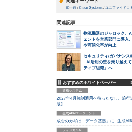
関連キーワード
富士通
/
Cisco Systems
/
ユニファイドコ
関連記事
物流機器のジャロック、A
ェントを営業部門に導入
や商談化率が向上
セキュリティ/ガバナンス/
─AI活用の壁を乗り越えて
ティブ組織」へ
おすすめのホワイトペーパー
「製
業務システム
2027年4月強制適用へ待ったなし、施行迫
版】
生成AI/AIエージェント
成否のカギは「データ基盤」に─生成AI時代
フィジカルAI