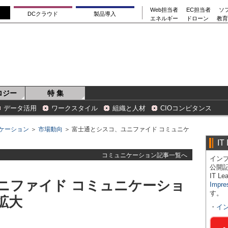
Web担当者
EC担当者
ソ
DCクラウド
製品導入
エネルギー
ドローン
教育
ロジー
特 集
データ活用
ワークスタイル
組織と人材
CIOコンピタンス
ケーション
＞
市場動向
＞ 富士通とシスコ、ユニファイド コミュニケ
IT
コミュニケーション記事一覧へ
インプ
公開
IT 
ニファイド コミュニケーショ
Impre
す。
拡大
・
イ