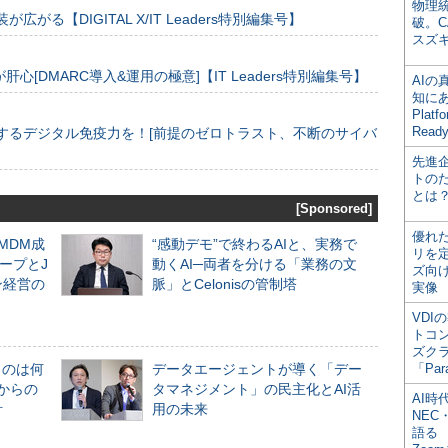
物理
装が広がる【DIGITAL X/IT Leaders特別編集号】
破。C
スズ
[DMARC導入&運用の極意]【IT Leaders特別編集号】
AI
知にある
Plat
Read
するデジタル免疫力を！[前提のゼロトラスト、不断のサイバ
先進
トの
とは
[Sponsored]
優れ
るMDM成
“感動デモ”で終わるAIと、実務で
リを
ープとJ
動くAI─両者を分ける「業務の文
ズ向
ン経営の
脈」とCelonisの管制塔
実像
VDI
トコ
ズク
ものは何
データエージェントが導く「デー
「Par
からの
タマネジメント」の民主化とAI活
AI時
計
用の未来
NEC・
語る