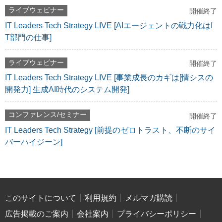
ライブウェビナー
開催終了
IT Leaders Tech Strategy LIVE [AIエージェントの戦力化はI
T部門の仕事]
ライブウェビナー
開催終了
IT Leaders Tech Strategy LIVE [事業成長のカギは[情シスの
開発力] 生成AI時代のシステム開発]
コンファレンス/セミナー
開催終了
IT Leaders Tech Strategy [前提のゼロトラスト、不断のサイ
バーハイジーン]
このサイトについて
利用規約
メルマガ購読
広告掲載のご案内
会社案内
プライバシーポリシー