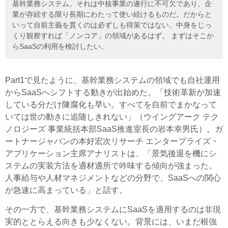
基幹業務システム。それは中核事業の遂行に不可欠であり、企
業が存続する限り長期にわたって使い続けるものだ。だからと
いって自前主義を貫くのは必ずしも得策ではない。中身をじっ
くり観察すれば「ノンコア」の領域があるはず。 まずはそこか
らSaaSの利用を検討したい。
Part1で見たように、基幹業務システムの領域でも自社運用
からSaaSへシフトする動きが出始めた。「技術革新が加速
している分だけ陳腐化も早い。すべてを自前でまかなって
いては世の動きに追随しきれない」（ウイングアーク テク
ノロジーズ 事業統括本部SaaS推進室長の岩本幸男氏）。ガ
ートナージャパンの本好宏次リサーチ エンタープライズ・
アプリケーション主席アナリストは、「景気後退を機にシ
ステムの実装方法を適材適所で吟味する傾向が強まった。
人事給与や人材マネジメントなどの分野で、SaaSへの関心
が急速に高まっている」と話す。
その一方で、基幹業務システムにSaaSを適用するのは非現
実的ととらえる向きも少なくない。背景には、いまだ根強