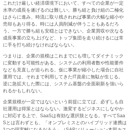
これだけ厳しい経済環境下において、すべての企業が一定
水準の成長を遂げるのは難しい。勝ち組と負け組の二極化
はさらに進み、時流に取り残されれば事業の大幅な縮小や
売却もあり得る。時には人員削減が伴うこともあるだろ
う。一方で勝ち組も安穏とはできない。企業買収や次なる
成長事業の立ち上げなど、トップ集団を走り続けるには常
に手を打ち続けなければならない。
つまりは、企業の規模はこれまでにも増してダイナミック
に変動する可能性がある。システムの利用者数や性能要件
なども見直しが迫られる。仮に事業が縮小した場合に自社
運用では、それまで利用してきたIT資産に無駄が生じる。
逆に急拡大した際には、システム基盤の全面刷新を強いら
れるかもしれない。
企業規模が一定ではないという前提に立てば、必ずしも自
社運用は得策とはならない。激変するビジネスにしなやか
に対応する上で、SaaSは有効な選択肢となる。すべてSaa
Sとは言わずとも、「オンプレミスとのハイブリッド連携は
1つの現実解になるだろう」（SAPソリューション本部カス