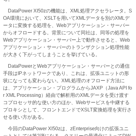
DataPower XI50zの機能は、XML処理アクセラレータ。S
OA環境において、XSLTを用いてXMLデータを別のXMLデ
ータに変換する処理を、Webアプリケーション・サーバー
からオフロードする。背景について同社は、同等の処理を
Webアプリケーション・サーバー上で動作させると、Web
アプリケーション・サーバーのトランザクション処理性能
が大きく下がってしまうことを挙げている。
DataPowerとWebアプリケーション・サーバーとの通信
手段はIPネットワークであり、これは、拡張ユニットの形
状になっても変わらない。XML処理のオフロード方法に
は、アプリケーション・プログラムからJAXP（Java API fo
r XML Processing）経由で解析用のXMLデータを受け渡す
コプロセッサ的な使い方のほか、Webサービスを中継する
プロキシとして、フロントエンドでXSLT変換処理を実行さ
せる使い方がある。
今回のDataPower XI50zは、zEnterprise向けの拡張ユニ
ットとしては第2弾になる。クエリーの最適化によってDW