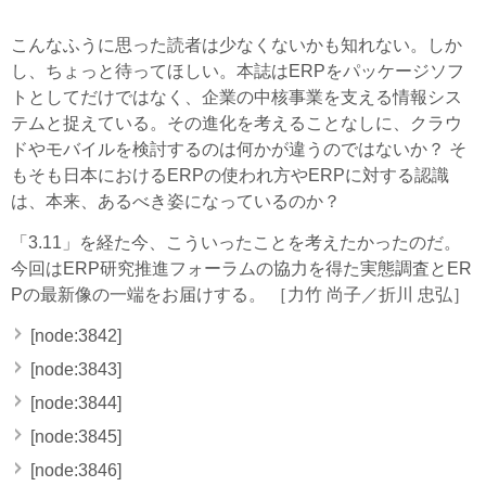
こんなふうに思った読者は少なくないかも知れない。しか
し、ちょっと待ってほしい。本誌はERPをパッケージソフ
トとしてだけではなく、企業の中核事業を支える情報シス
テムと捉えている。その進化を考えることなしに、クラウ
ドやモバイルを検討するのは何かが違うのではないか？ そ
もそも日本におけるERPの使われ方やERPに対する認識
は、本来、あるべき姿になっているのか？
「3.11」を経た今、こういったことを考えたかったのだ。
今回はERP研究推進フォーラムの協力を得た実態調査とER
Pの最新像の一端をお届けする。 ［力竹 尚子／折川 忠弘］
[node:3842]
[node:3843]
[node:3844]
[node:3845]
[node:3846]