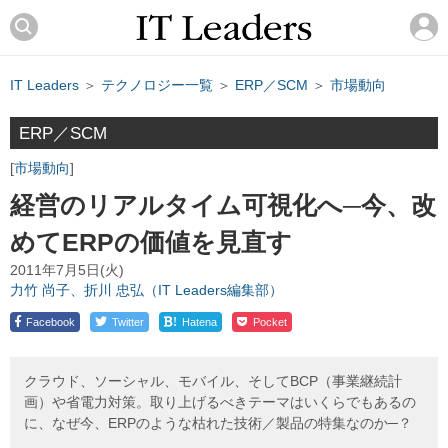
IT Leaders
＞
テクノロジー一覧
＞
ERP／SCM
＞
市場動向
ERP／SCM
市場動向
経営のリアルタイム可視化へ─今、改
めてERPの価値を見直す
2011年7月5日(火)
力竹 尚子、折川 忠弘（IT Leaders編集部）
!
Facebook
Twitter
Hatena
Pocket
クラウド、ソーシャル、モバイル、そしてBCP（事業継続計
画）や省電力対策。取り上げるべきテーマはいくらでもあるの
に、なぜ今、ERPのような枯れた技術／製品の特集なのか─？