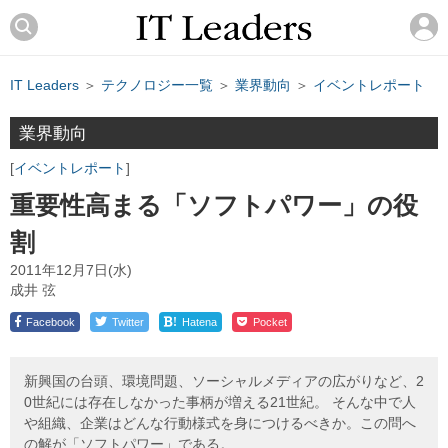
IT Leaders
＞
テクノロジー一覧
＞
業界動向
＞
イベントレポート
業界動向
イベントレポート
重要性高まる「ソフトパワー」の役
割
2011年12月7日(水)
成井 弦
!
Facebook
Twitter
Hatena
Pocket
新興国の台頭、環境問題、ソーシャルメディアの広がりなど、2
0世紀には存在しなかった事柄が増える21世紀。 そんな中で人
や組織、企業はどんな行動様式を身につけるべきか。この問へ
の解が「ソフトパワー」である。