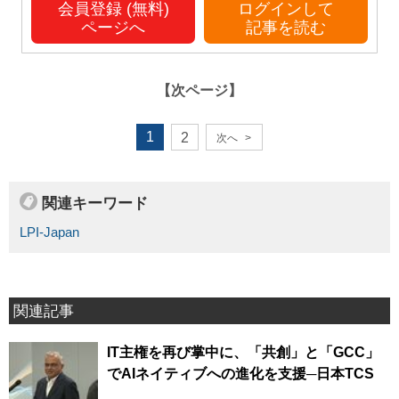
会員登録 (無料)
ログインして
ページへ
記事を読む
【次ページ】
1
2
次へ
>
関連キーワード
LPI-Japan
関連記事
IT主権を再び掌中に、「共創」と「GCC」
でAIネイティブへの進化を支援─日本TCS