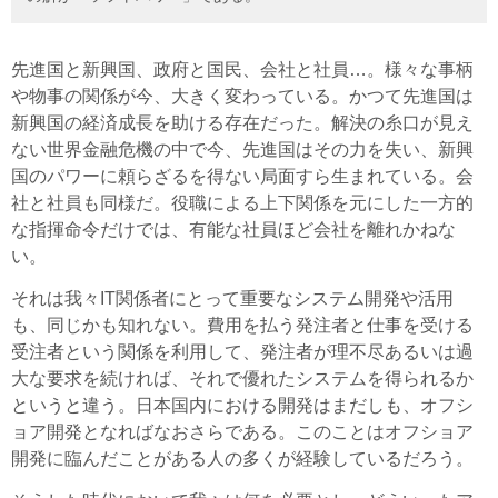
先進国と新興国、政府と国民、会社と社員…。様々な事柄
や物事の関係が今、大きく変わっている。かつて先進国は
新興国の経済成長を助ける存在だった。解決の糸口が見え
ない世界金融危機の中で今、先進国はその力を失い、新興
国のパワーに頼らざるを得ない局面すら生まれている。会
社と社員も同様だ。役職による上下関係を元にした一方的
な指揮命令だけでは、有能な社員ほど会社を離れかねな
い。
それは我々IT関係者にとって重要なシステム開発や活用
も、同じかも知れない。費用を払う発注者と仕事を受ける
受注者という関係を利用して、発注者が理不尽あるいは過
大な要求を続ければ、それで優れたシステムを得られるか
というと違う。日本国内における開発はまだしも、オフシ
ョア開発となればなおさらである。このことはオフショア
開発に臨んだことがある人の多くが経験しているだろう。