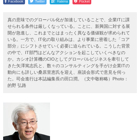
!
Facebook
Twitter
Hatena
Pocket
真の意味でのグローバル化が加速していることで、企業ITに課
せられる条件は厳しくなっている。ことに、新興国に対する展
開が急進し、これまでとはまったく異なる価値観が求められて
いる。一方で、IT化の取り組みは、より事業に密着した「コア
部分」にシフトさせていく必要に迫られている。こうした背景
の中で、IT部門はどんなアクションを起こしていくべきなの
か。カシオ計算機のCIOとしてグローバルビジネスを牽引して
きた矢澤篤志氏と、数々のコンサルティングを手がけ企業ITの
動向にも詳しい桑原里恵氏を迎え、座談会形式で意見を伺っ
た。司会進行は本誌編集長の田口潤。（文中敬称略）Photo：
的野 弘路