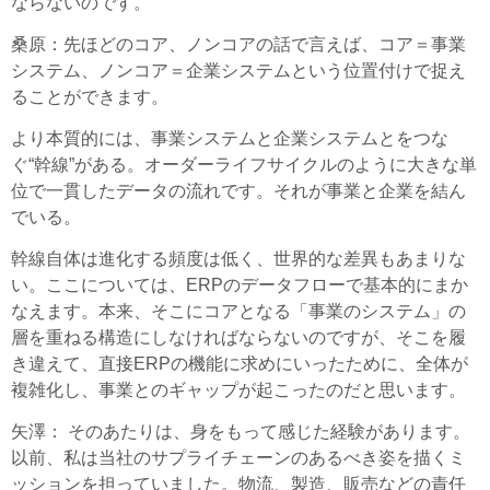
ならないのです。
桑原
：先ほどのコア、ノンコアの話で言えば、コア＝事業
システム、ノンコア＝企業システムという位置付けで捉え
ることができます。
より本質的には、事業システムと企業システムとをつな
ぐ“幹線”がある。オーダーライフサイクルのように大きな単
位で一貫したデータの流れです。それが事業と企業を結ん
でいる。
幹線自体は進化する頻度は低く、世界的な差異もあまりな
い。ここについては、ERPのデータフローで基本的にまか
なえます。本来、そこにコアとなる「事業のシステム」の
層を重ねる構造にしなければならないのですが、そこを履
き違えて、直接ERPの機能に求めにいったために、全体が
複雑化し、事業とのギャップが起こったのだと思います。
矢澤
： そのあたりは、身をもって感じた経験があります。
以前、私は当社のサプライチェーンのあるべき姿を描くミ
ッションを担っていました。物流、製造、販売などの責任