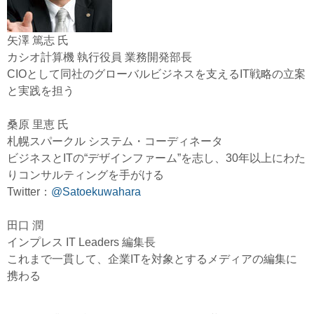
矢澤 篤志 氏
カシオ計算機 執行役員 業務開発部長
CIOとして同社のグローバルビジネスを支えるIT戦略の立案
と実践を担う
桑原 里恵 氏
札幌スパークル システム・コーディネータ
ビジネスとITの“デザインファーム”を志し、30年以上にわた
りコンサルティングを手がける
Twitter：
@Satoekuwahara
田口 潤
インプレス IT Leaders 編集長
これまで一貫して、企業ITを対象とするメディアの編集に
携わる