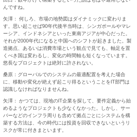
んですね。
矢澤
： 何しろ、市場の地勢図はダイナミックに変わりま
す。思い起こせば90年代後半当時は、シンガポールやマレ
ーシア、インドネシアといった東南アジアが中心だった。
それが2000年代になると中国へのシフトが起きました。製
造拠点、あるいは消費市場という観点で見ても、軸足を置
くべき国は変わるし、変化の時間軸も短くなっています。
悠長なプロジェクトは絶対に許されない。
桑原
：グローバルでのシステムの最適配置を考えた場合
に、移動や変化が絶えず起こり得るということをIT部門は
認識しなければなりませんね。
矢澤
： かつては、現地のIT企業を探して、要件定義から始
めるようなプロジェクトも少なくなかった。しかし、サー
バーなどのインフラ周りも含めて拠点ごとにシステムを構
築する方法は、今の時代には投資を回収できないというリ
スクが常に付きまといます。