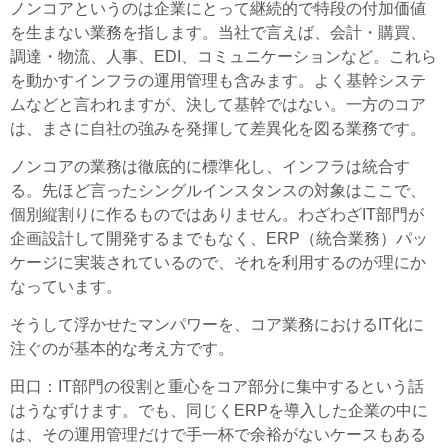
ノンコアというのは企業にとって継続的で特段の付加価値
を生まない業務を指します。当社で言えば、会計・購買、
調達・物流、人事、EDI、コミュニケーションなど。これら
を動かすインフラの運用管理も含みます。よく基幹システ
ムなどと言われますが、決して基幹ではない。一方のコア
は、まさに自社の強みを発揮して差異化を図る業務です。
ノンコアの業務は徹底的に標準化し、インフラは統合す
る。先ほど言ったシングルインスタンスの対象はここで、
個別縦割りに作るものではありません。わざわざIT部門が
企画設計して開発するまでもなく、ERP（統合業務）パッ
ケージに実装されているので、それを利用するのが理にか
なっています。
そうして浮かせたマンパワーを、コア業務におけるIT化に
注ぐのが基本的な考え方です。
田口
：IT部門の役割と重心をコア部分に集中するという話
はうなずけます。でも、同じくERPを導入した企業の中に
は、その運用管理だけで手一杯で余裕がないケースもある