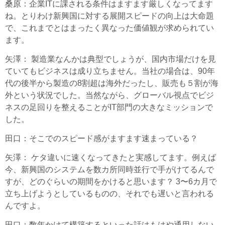
桑原
：企業ITに課される条件はますます厳しくなってます
ね。とりわけ新興国に対する展開スピードの向上は大命題
で、これまでとはまったく異なった価値観が求められてい
ます。
矢澤
： 製造業なんかは典型でしょうが、国内市場だけを見
ていてもビジネスは成り立ちません。当社の場合は、90年
代の後半から製造の8割超は海外だったし、販売も５割が海
外という状況でした。当然ながら、グローバル視点でビジ
ネスの足回りを整えることがIT部門の大きなミッションで
した。
田口
：そこでのスピード感がますます速まっている？
矢澤
： ケタ違いに速くなってきたと実感してます。例えば
今、新興国のシステムを数カ所同時並行で手がけてるんで
すが、どのぐらいの期間をかけると思います？ 3〜6カ月で
立ち上げようとしているものの、それでも遅いと言われる
んですよ。
田口
：数年かけて構築するといった話はもはや通用しない