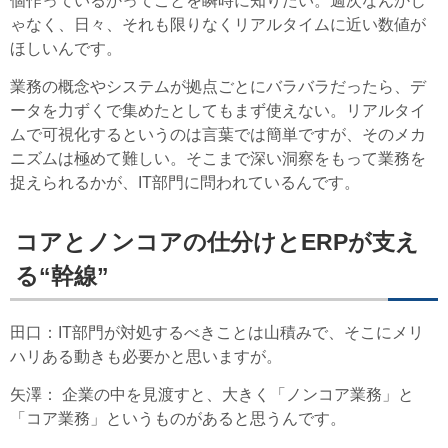
個作っているかってことを瞬時に知りたい。週次なんかじ
ゃなく、日々、それも限りなくリアルタイムに近い数値が
ほしいんです。
業務の概念やシステムが拠点ごとにバラバラだったら、デ
ータを力ずくで集めたとしてもまず使えない。リアルタイ
ムで可視化するというのは言葉では簡単ですが、そのメカ
ニズムは極めて難しい。そこまで深い洞察をもって業務を
捉えられるかが、IT部門に問われているんです。
コアとノンコアの仕分けとERPが支え
る“幹線”
田口
：IT部門が対処するべきことは山積みで、そこにメリ
ハリある動きも必要かと思いますが。
矢澤
： 企業の中を見渡すと、大きく「ノンコア業務」と
「コア業務」というものがあると思うんです。