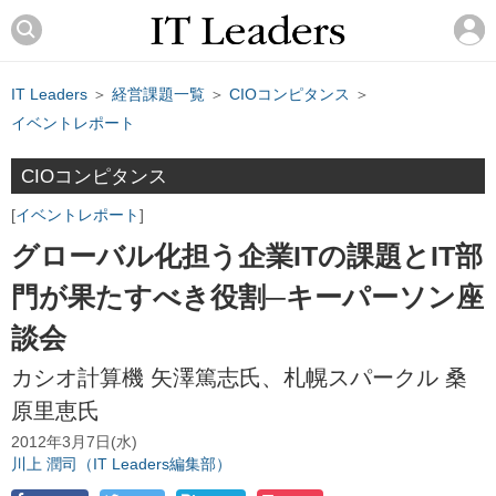
IT Leaders
＞
経営課題一覧
＞
CIOコンピタンス
＞
イベントレポート
CIOコンピタンス
イベントレポート
グローバル化担う企業ITの課題とIT部
門が果たすべき役割─キーパーソン座
談会
カシオ計算機 矢澤篤志氏、札幌スパークル 桑
原里恵氏
2012年3月7日(水)
川上 潤司（IT Leaders編集部）