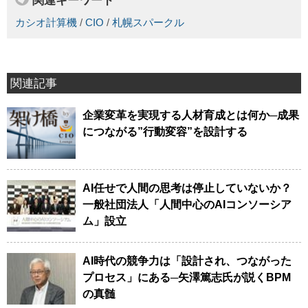
関連キーワード
カシオ計算機
/
CIO
/
札幌スパークル
関連記事
企業変革を実現する人材育成とは何か─成果
につながる”行動変容”を設計する
AI任せで人間の思考は停止していないか？
一般社団法人「人間中心のAIコンソーシア
ム」設立
AI時代の競争力は「設計され、つながった
プロセス」にある─矢澤篤志氏が説くBPM
の真髄