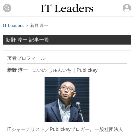
IT Leaders
＞ 新野 淳一
新野 淳一 記事一覧
著者プロフィール
新野 淳一
にいの じゅんいち
｜
Publickey
ITジャーナリスト／Publickeyブロガー。一般社団法人