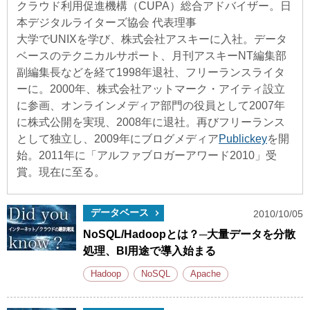
クラウド利用促進機構（CUPA）総合アドバイザー。日
本デジタルライターズ協会 代表理事
大学でUNIXを学び、株式会社アスキーに入社。データ
ベースのテクニカルサポート、月刊アスキーNT編集部
副編集長などを経て1998年退社、フリーランスライタ
ーに。2000年、株式会社アットマーク・アイティ設立
に参画、オンラインメディア部門の役員として2007年
に株式公開を実現、2008年に退社。再びフリーランス
として独立し、2009年にブログメディア
Publickey
を開
始。2011年に「アルファブロガーアワード2010」受
賞。現在に至る。
データベース
2010/10/05
NoSQL/Hadoopとは？─大量データを分散
処理、BI用途で導入始まる
Hadoop
NoSQL
Apache