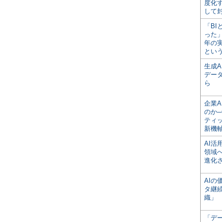
度化
して
「BI
った
年の
とい
生成
デー
ら
企業A
のか─
ティ
新機
AI
領域
進化
AI
タ継
織」
「デ