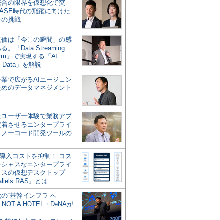
統合の限界を仮想化で突
ASE時代の飛躍に向けた
キの挑戦
の真価は「今この瞬間」の感
。「Data Streaming
form」で実現する「AI
y Data」を解説
企業で広がるAIエージェン
ためのデータマネジメント
？
たユーザー体験で業務アプ
定着させるエンタープライ
けノーコード開発ツールの
の導入コストを抑制！ コス
ンシャスなエンタープライ
ラスの仮想デスクトップ
allels RAS」とは
代の“基幹インフラ”へ──
NOT A HOTEL・DeNAが