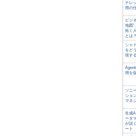
ナレ
用の仕
ビジ
地図
拓く
とは
シャ
をどう
現す
Age
用を
ソニ
ショ
マネ
生成
ータ
が説く
ート