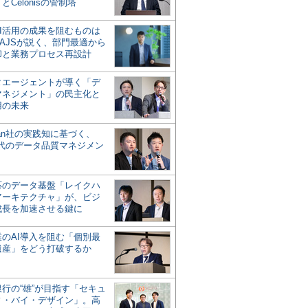
とCelonisの管制塔
AI活用の成果を阻むものは
AJSが説く、部門最適から
却と業務プロセス再設計
タエージェントが導く「デ
マネジメント」の民主化と
用の未来
san社の実践知に基づく、
時代のデータ品質マネジメン
対応のデータ基盤「レイクハ
アーキテクチャ」が、ビジ
成長を加速させる鍵に
業のAI導入を阻む「個別最
遺産」をどう打破するか
行の“雄”が目指す「セキュ
ィ・バイ・デザイン」。高