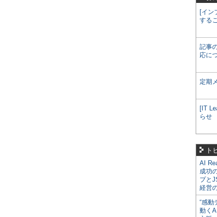
[イン
する
記事
応に
定期
[IT
らせ
ト
AI R
成功
プとJ
経営
“感動
動くA