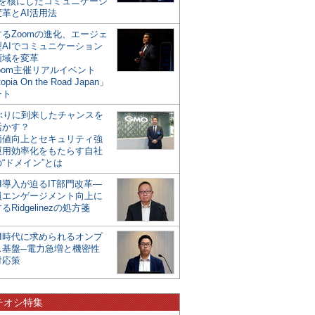
mを核にしたコミュニケーシ
革とAI活用法
るZoomの進化、エージェ
型AIでコミュニケーション
領域を変革
oom主催リアルイベント
opia On the Road Japan」
ート
年ぶりに到来したチャンスを
活かす？
価値向上とセキュリティ強
運用効率化をもたらす自社
“ドメイン”とは
I導入が迫るIT部門改革―
員エンゲージメント向上に
るRidgelinezの処方箋
AI時代に求められるオンプ
ス基盤─電力急増と機密性
対応策
チオシ特集