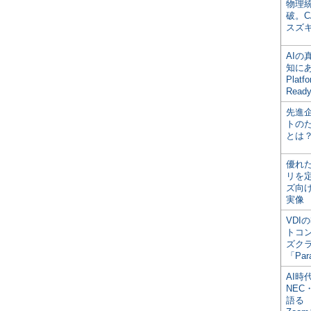
物理
破。C
スズ
AI
知にある
Plat
Read
先進
トの
とは
優れ
リを
ズ向
実像
VDI
トコ
ズク
「Par
AI時
NEC・
語る