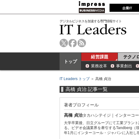
企業IT
デジタルビジネスを加速する専門情報サイト
経営課題
テクノ
トップ
業務改革
事業創出
IT Leaders トップ
＞ 高橋 貞治
高橋 貞治 記事一覧
著者プロフィール
高橋 貞治
タカハシテイジ
｜
インターコー
大学卒業後、日立グループにて工業プラント設
る。ビデオ会議業界を牽引するTandberg（現
年1月にインターコール・ジャパンに入社し