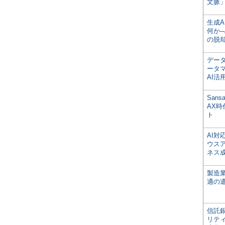
文脈」
生成
何か─
の脱
デー
ータ
AI活
San
AX
ト
AI
ウス
ネス
製造
適の
信託銀
リテ