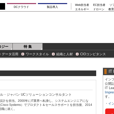
Web担当者
EC担当者
ソ
DCクラウド
製品導入
エネルギー
ドローン
教育
ロジー
特 集
データ活用
ワークスタイル
組織と人材
CIOコンピタンス
IT
インプ
公開
IT 
Impre
ル・ジャパン UCソリューションコンサルタント
す。
計を担当。2000年にIT業界へ転身し、システムエンジニアにな
・
イ
Cisco Systems）でプロダクト＆セールスサポートを担当後、2014
現職に就く。