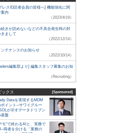
プレスID読者会員の皆様へ] 機能強化に関
ご案内
（2023/4/19）
の続きが読めないなどの不具合発生時の対
つきまして
（2022/12/14）
メンテナンスのお知らせ
（2022/10/14）
 Leaders編集部より] 編集スタッフ募集のお知
（Recruiting）
ピックス
[Sponsored]
eady Dataを実現するMDM
のポイント─サワイグルー
SOLが示すデータドリブン
の基盤
デモ”で終わるAIと、実務で
I─両者を分ける「業務の