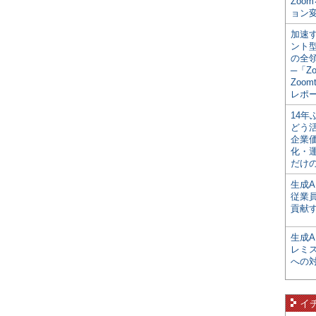
Zoo
ョン変
加速す
ント
の全
─「Z
Zoomt
レポ
14
どう
企業
化・
だけの
生成A
従業
貢献す
生成
レミ
への
イ