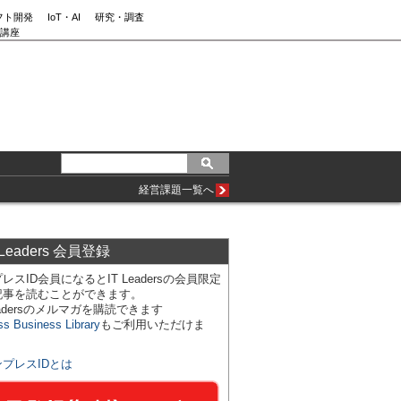
フト開発
IoT・AI
研究・調査
講座
経営課題一覧へ
 Leaders 会員登録
レスID会員になるとIT Leadersの会員限定
記事を読むことができます。
Leadersのメルマガを購読できます
ss Business Library
もご利用いただけま
ンプレスIDとは