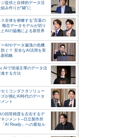
ッジ提供と自律的データ活
組み作りが“鍵”に
ネス全体を俯瞰する“言葉の
”、概念データモデルが切り
人とAIの協働による新世界
？
ドーAIやデータ漏洩の危機
防ぐ？ 安全なAI活用を実
る新戦略
ntic AIで現場主導のデータ活
促進する方法
ーセミコンダクタソリュー
ンズが挑むAI時代のデータ
ジメント
AIの回答精度を左右するデ
マネジメント─日立製作所
「AI Ready」への最短ル