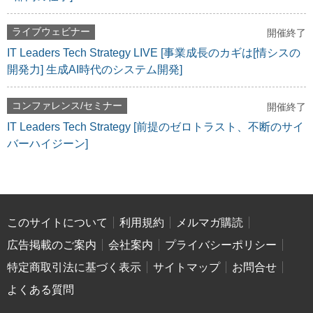
ライブウェビナー
開催終了
IT Leaders Tech Strategy LIVE [事業成長のカギは[情シスの
開発力] 生成AI時代のシステム開発]
コンファレンス/セミナー
開催終了
IT Leaders Tech Strategy [前提のゼロトラスト、不断のサイ
バーハイジーン]
このサイトについて
利用規約
メルマガ購読
広告掲載のご案内
会社案内
プライバシーポリシー
特定商取引法に基づく表示
サイトマップ
お問合せ
よくある質問