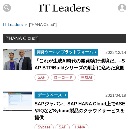
IT Leaders
＞ ["HANA Cloud"]
["HANA Cloud"]
開発ツール／プラットフォーム
2023/12/14
「これが生成AI時代の開発/実行環境だ」─S
AP BTP/Buildシリーズの刷新に込めた意図
SAP
ローコード
生成AI
データベース
2021/04/19
SAPジャパン、SAP HANA Cloud上でASE
やIQなどSybase製品のクラウドサービスを
提供
Sybase
SAP
HANA