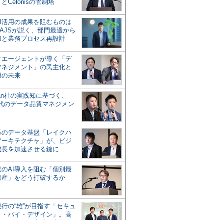
とCelonisの管制塔
AI活用の成果を阻むものは
AJSが説く、部門最適から
却と業務プロセス再設計
タエージェントが導く「デ
マネジメント」の民主化と
用の未来
san社の実践知に基づく、
時代のデータ品質マネジメン
対応のデータ基盤「レイクハ
アーキテクチャ」が、ビジ
成長を加速させる鍵に
業のAI導入を阻む「個別最
遺産」をどう打破するか
行の“雄”が目指す「セキュ
ィ・バイ・デザイン」。高