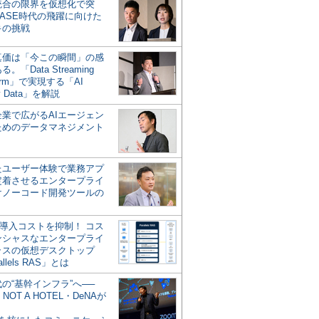
統合の限界を仮想化で突
ASE時代の飛躍に向けた
キの挑戦
の真価は「今この瞬間」の感
。「Data Streaming
form」で実現する「AI
y Data」を解説
企業で広がるAIエージェン
ためのデータマネジメント
？
たユーザー体験で業務アプ
定着させるエンタープライ
けノーコード開発ツールの
の導入コストを抑制！ コス
ンシャスなエンタープライ
ラスの仮想デスクトップ
allels RAS」とは
代の“基幹インフラ”へ──
NOT A HOTEL・DeNAが