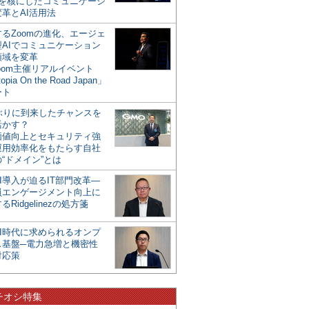
mを核にしたコミュニケーシ
革とAI活用法
るZoomの進化、エージェ
型AIでコミュニケーション
領域を変革
oom主催リアルイベント
opia On the Road Japan」
ート
年ぶりに到来したチャンスを
活かす？
価値向上とセキュリティ強
運用効率化をもたらす自社
“ドメイン”とは
I導入が迫るIT部門改革―
員エンゲージメント向上に
るRidgelinezの処方箋
AI時代に求められるオンプ
ス基盤─電力急増と機密性
対応策
チオシ特集