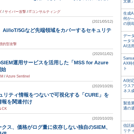
文脈」
ズ
/
サイバー攻撃
/
ITコンサルティング
生成
何か─
(2021/05/12)
の脱
、AI/IoT/5Gなど先端領域をカバーするセキュリテ
デー
ータ
標的型攻撃
AI活
(2020/11/02)
San
SIEM運用サービスを活用した「MSS for Azure
AX
ト
開始
EM
/
Azure Sentinel
AI
ウス
(2020/10/28)
ネス
キュリティ情報をつないで可視化する「CURE」を
情報を関連付け
製造
適の
T＆CK
(2020/10/20)
信託銀
クス、価格がログ量に依存しない独自のSIEM、
リテ