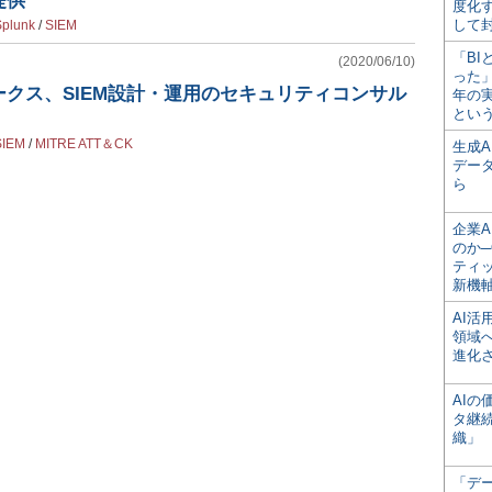
提供
度化
して
Splunk
/
SIEM
「BI
(2020/06/10)
った
クス、SIEM設計・運用のセキュリティコンサル
年の
とい
SIEM
/
MITRE ATT＆CK
生成
デー
ら
企業A
のか─
ティ
新機
AI
領域
進化
AI
タ継
織」
「デ