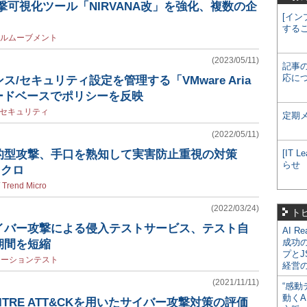
攻撃可視化ツール「NIRVANA改」を強化、複数の企
[イン
する
ルムーブメント
(2023/05/11)
記事
応に
/セキュリティ設定を管理する「VMware Aria
」、コードベースでポリシーを反映
セキュリティ
定期
(2022/05/11)
的型攻撃、手口を熟知して実害防止重視の対策
[IT
らせ
イクロ
/
Trend Micro
(2022/03/24)
ト
イバー攻撃による侵入テストサービス、テスト自
AI R
成功
期間を短縮
プとJ
レーションテスト
経営
(2021/11/11)
“感動
動くA
ITRE ATT&CKを用いたサイバー攻撃対策の評価