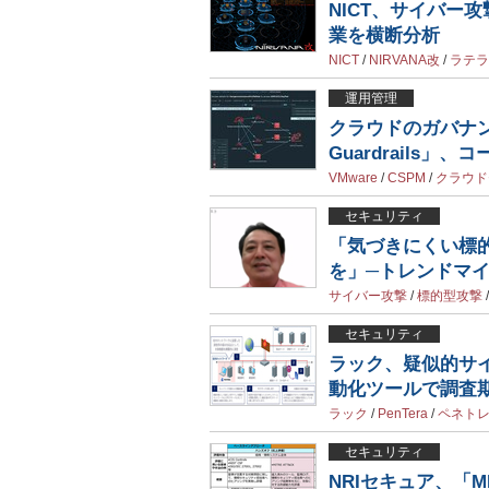
NICT、サイバー
業を横断分析
NICT
/
NIRVANA改
/
ラテラ
運用管理
クラウドのガバナンス
Guardrails
VMware
/
CSPM
/
クラウド
セキュリティ
「気づきにくい標
を」─トレンドマ
サイバー攻撃
/
標的型攻撃
セキュリティ
ラック、疑似的サ
動化ツールで調査
ラック
/
PenTera
/
ペネト
セキュリティ
NRIセキュア、「M