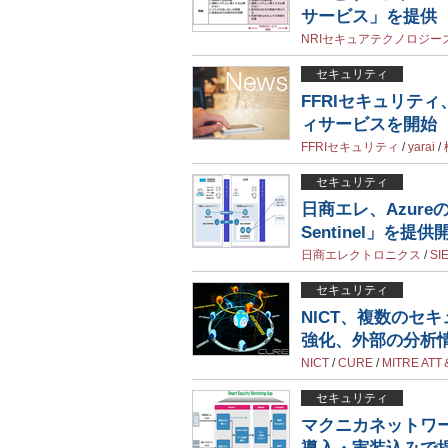
サービス」を提供
NRIセキュアテクノロジー
セキュリティ
FFRIセキュリティ
ィサービスを開始
FFRIセキュリティ
/
yarai
/
セキュリティ
日商エレ、Azureの
Sentinel」を提供
日商エレクトロニクス
/
SI
セキュリティ
NICT、複数のセ
強化、外部の分析
NICT
/
CURE
/
MITRE AT
セキュリティ
マクニカネットワー