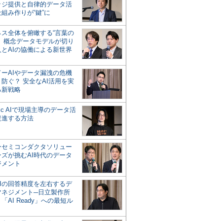
ッジ提供と自律的データ活
組み作りが“鍵”に
ネス全体を俯瞰する“言葉の
”、概念データモデルが切り
人とAIの協働による新世界
？
ドーAIやデータ漏洩の危機
防ぐ？ 安全なAI活用を実
る新戦略
ntic AIで現場主導のデータ活
促進する方法
ーセミコンダクタソリュー
ンズが挑むAI時代のデータ
ジメント
AIの回答精度を左右するデ
マネジメント─日立製作所
「AI Ready」への最短ル