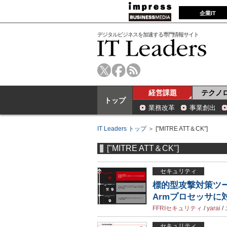
企業IT
デジタルビジネスを加速する専門情報サイト
経営課題
テクノ
トップ
業務改革
事業創出
IT Leaders トップ
＞ ["MITRE ATT＆CK"]
["MITRE ATT＆CK"]
セキュリティ
標的型攻撃対策ツール「F
Armプロセッサに
FFRIセキュリティ
/
yarai
/
セキュリティ