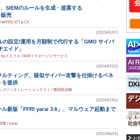
ィ、SIEMのルールを生成・提案する
」を販売
/
MITRE ATT＆CK
(2025/01/07)
ルの設定/運用を月額制で代行する「GMO サイバ
Fエイド」
 byイエラエ
/
WAF
/
マネージドサービス
(2024/07/22)
サルティング、疑似サイバー攻撃を仕掛けるペネ
トを提供
ング
/
ペネトレーションテスト
/
脆弱性診断
(2024/07/01)
新版「FFRI yarai 3.6」、マルウェア起動まで
攻撃
/
yarai
(2023/06/15)
お