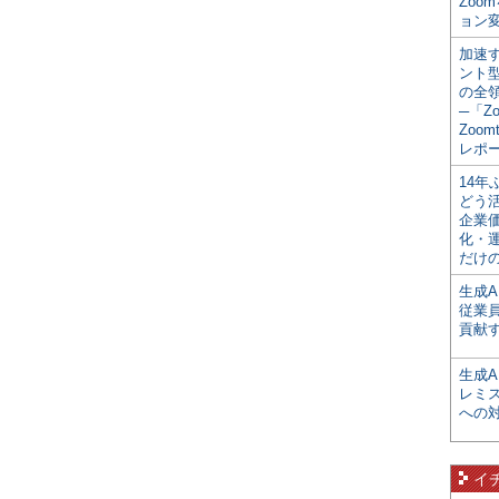
Zoo
ョン変
加速す
ント
の全
─「Z
Zoomt
レポ
14
どう
企業
化・
だけの
生成A
従業
貢献す
生成
レミ
への
イ