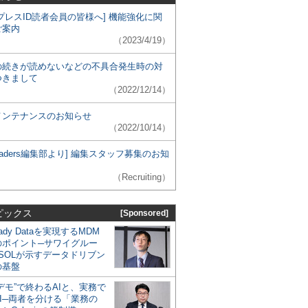
プレスID読者会員の皆様へ] 機能強化に関
ご案内
（2023/4/19）
の続きが読めないなどの不具合発生時の対
つきまして
（2022/12/14）
メンテナンスのお知らせ
（2022/10/14）
 Leaders編集部より] 編集スタッフ募集のお知
（Recruiting）
ピックス
[Sponsored]
eady Dataを実現するMDM
のポイント─サワイグルー
SOLが示すデータドリブン
の基盤
デモ”で終わるAIと、実務で
I─両者を分ける「業務の