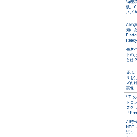
物理
破。C
スズ
AI
知にある
Plat
Read
先進
トの
とは
優れ
リを
ズ向
実像
VDI
トコ
ズク
「Par
AI時
NEC・
語る