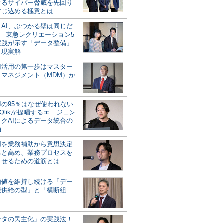
するサイバー脅威を先回り
封じ込める極意とは
とAI、ぶつかる壁は同じだ
」─東急レクリエーション5
実践が示す「データ整備」
う現実解
AI活用の第一歩はマスター
タマネジメント（MDM）か
Iの95％はなぜ使われない
Qlikが提唱するエージェン
ックAIによるデータ統合の
軸
活用を業務補助から意思決定
へと高め、業務プロセスを
させるための道筋とは
の価値を維持し続ける「デー
続供給の型」と「横断組
ータの民主化」の実践法！