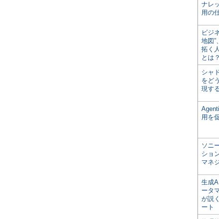
ナレ
用の仕
ビジ
地図
拓く
とは
シャ
をどう
現す
Age
用を
ソニ
ショ
マネ
生成
ータ
が説く
ート