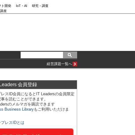
フト開発
IoT・AI
研究・調査
講座
経営課題一覧へ
 Leaders 会員登録
レスID会員になるとIT Leadersの会員限定
記事を読むことができます。
Leadersのメルマガを購読できます
ss Business Library
もご利用いただけま
ンプレスIDとは