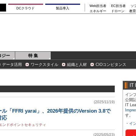
Web担当者
EC担当者
ソ
DCクラウド
製品導入
エネルギー
ドローン
教育
ロジー
特 集
データ活用
ワークスタイル
組織と人材
CIOコンピタンス
IT
インプ
公開
(2025/11/19)
IT 
Impre
FRI yarai」、2026年提供のVersion 3.8で
す。
対応
・
イ
エンドポイントセキュリティ
(2025/05/23)