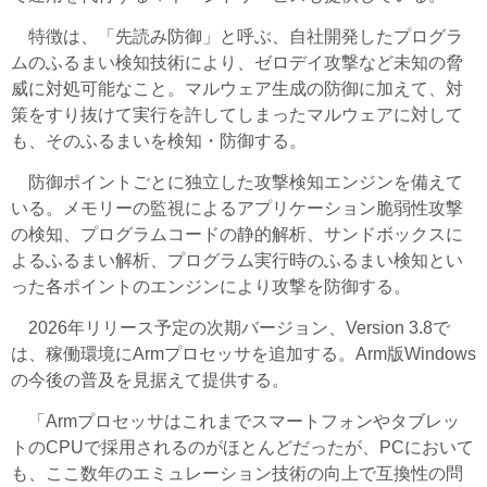
特徴は、「先読み防御」と呼ぶ、自社開発したプログラ
ムのふるまい検知技術により、ゼロデイ攻撃など未知の脅
威に対処可能なこと。マルウェア生成の防御に加えて、対
策をすり抜けて実行を許してしまったマルウェアに対して
も、そのふるまいを検知・防御する。
防御ポイントごとに独立した攻撃検知エンジンを備えて
いる。メモリーの監視によるアプリケーション脆弱性攻撃
の検知、プログラムコードの静的解析、サンドボックスに
よるふるまい解析、プログラム実行時のふるまい検知とい
った各ポイントのエンジンにより攻撃を防御する。
2026年リリース予定の次期バージョン、Version 3.8で
は、稼働環境にArmプロセッサを追加する。Arm版Windows
の今後の普及を見据えて提供する。
「Armプロセッサはこれまでスマートフォンやタブレッ
トのCPUで採用されるのがほとんどだったが、
PCにおいて
も、ここ数年のエミュレーション技術の向上で互換性の問