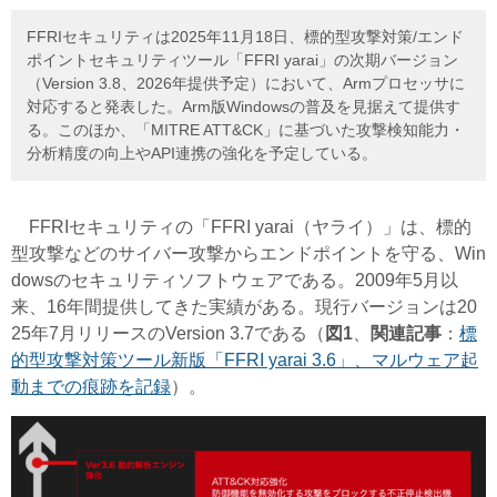
FFRIセキュリティは2025年11月18日、標的型攻撃対策/エンド
ポイントセキュリティツール「FFRI yarai」の次期バージョン
（Version 3.8、2026年提供予定）において、Armプロセッサに
対応すると発表した。Arm版Windowsの普及を見据えて提供す
る。このほか、「MITRE ATT&CK」に基づいた攻撃検知能力・
分析精度の向上やAPI連携の強化を予定している。
FFRIセキュリティの「FFRI yarai（ヤライ）」は、標的
型攻撃などのサイバー攻撃からエンドポイントを守る、Win
dowsのセキュリティソフトウェアである。2009年5月以
来、16年間提供してきた実績がある。現行バージョンは20
25年7月リリースのVersion 3.7である（
図1
、
関連記事
：
標
的型攻撃対策ツール新版「FFRI yarai 3.6」、マルウェア起
動までの痕跡を記録
）。