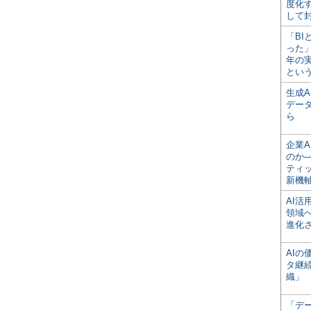
度化
して
「BI
った
年の
とい
生成
デー
ら
企業A
のか─
ティ
新機
AI
領域
進化
AI
タ継
織」
「デ