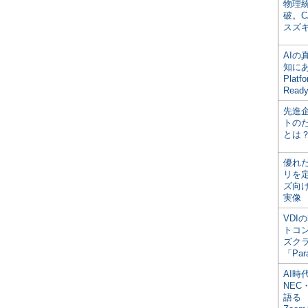
物理
破。C
スズ
AI
知にある
Plat
Read
先進
トの
とは
優れ
リを
ズ向
実像
VDI
トコ
ズク
「Par
AI時
NEC・
語る