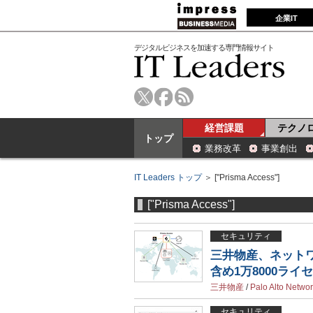
企業IT
デジタルビジネスを加速する専門情報サイト
経営課題
テクノ
トップ
業務改革
事業創出
IT Leaders トップ
＞ ["Prisma Access"]
["Prisma Access"]
セキュリティ
三井物産、ネットワ
含め1万8000ライ
三井物産
/
Palo Alto Netwo
セキュリティ