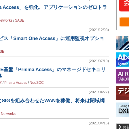
sma Access」を強化、アプリケーションのゼロトラ
Networks
/
SASE
(2021/12/03)
ビス「Smart One Access」に運用監視オプショ
SE
(2021/07/19)
E基盤「Prisma Access」のマネージドセキュリ
供
ズ
/
Prisma Access
/
NeoSOC
(2021/04/27)
NとSIGを組み合わせたWANを稼働、将来は閉域網
o Networks
(2021/04/15)
お