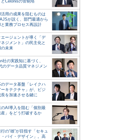
とCelonisの管制塔
AI活用の成果を阻むものは
AJSが説く、部門最適から
却と業務プロセス再設計
タエージェントが導く「デ
マネジメント」の民主化と
用の未来
san社の実践知に基づく、
時代のデータ品質マネジメン
対応のデータ基盤「レイクハ
アーキテクチャ」が、ビジ
成長を加速させる鍵に
業のAI導入を阻む「個別最
遺産」をどう打破するか
行の“雄”が目指す「セキュ
ィ・バイ・デザイン」。高