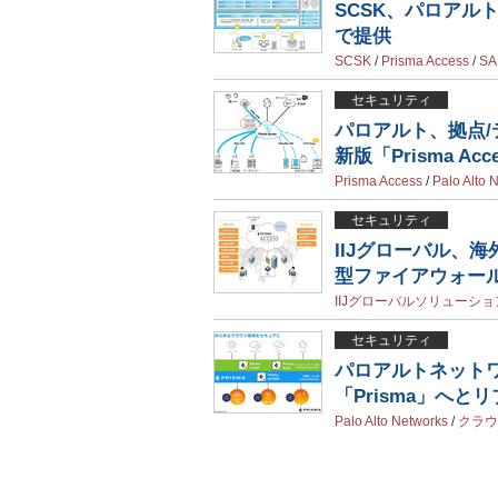
SCSK、パロアル
で提供
SCSK
/
Prisma Access
/
SA
セキュリティ
パロアルト、拠点/
新版「Prisma Ac
Prisma Access
/
Palo Alto 
セキュリティ
IIJグローバル、
型ファイアウォー
IIJグローバルソリューショ
セキュリティ
パロアルトネット
「Prisma」へと
Palo Alto Networks
/
クラウ