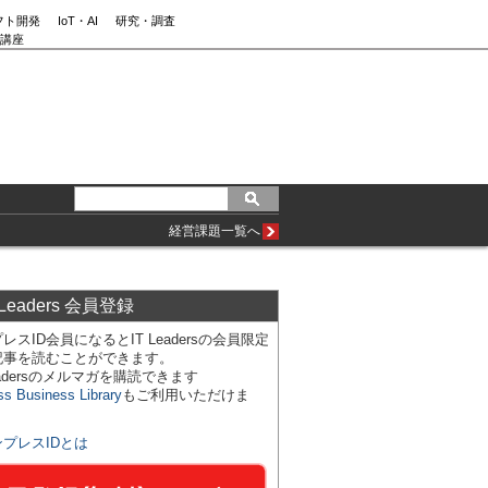
フト開発
IoT・AI
研究・調査
講座
経営課題一覧へ
 Leaders 会員登録
レスID会員になるとIT Leadersの会員限定
記事を読むことができます。
Leadersのメルマガを購読できます
ss Business Library
もご利用いただけま
ンプレスIDとは