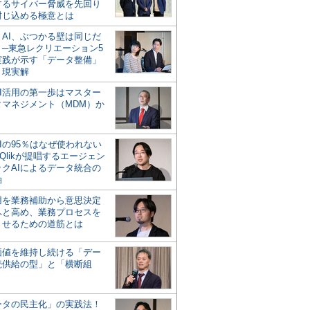
するサイバー脅威を先回り
封じ込める極意とは
とAI、ぶつかる壁は同じだ
」─東急レクリエーション5
実践が示す「データ整備」
う現実解
AI活用の第一歩はマスター
タマネジメント（MDM）か
Iの95％はなぜ使われない
Qlikが提唱するエージェン
ックAIによるデータ統合の
軸
活用を業務補助から意思決定
へと高め、業務プロセスを
させるための道筋とは
の価値を維持し続ける「デー
続供給の型」と「横断組
ータの民主化」の実践法！