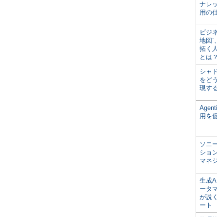
ナレ
用の仕
ビジ
地図
拓く
とは
シャ
をどう
現す
Age
用を
ソニ
ショ
マネ
生成
ータ
が説く
ート