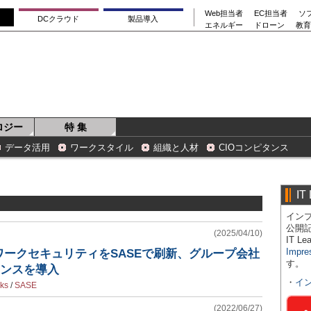
Web担当者
EC担当者
ソ
DCクラウド
製品導入
エネルギー
ドローン
教育
ロジー
特 集
データ活用
ワークスタイル
組織と人材
CIOコンピタンス
IT
インプ
公開
(2025/04/10)
IT 
Impre
ークセキュリティをSASEで刷新、グループ会社
す。
センスを導入
・
イ
rks
/
SASE
(2022/06/27)