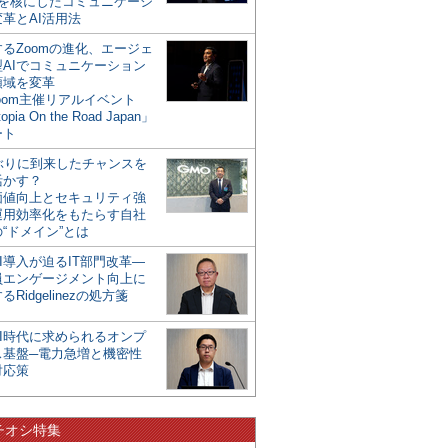
mを核にしたコミュニケーシ
革とAI活用法
るZoomの進化、エージェ
型AIでコミュニケーション
領域を変革
oom主催リアルイベント
opia On the Road Japan」
ート
年ぶりに到来したチャンスを
活かす？
価値向上とセキュリティ強
運用効率化をもたらす自社
“ドメイン”とは
I導入が迫るIT部門改革―
員エンゲージメント向上に
るRidgelinezの処方箋
AI時代に求められるオンプ
ス基盤─電力急増と機密性
対応策
チオシ特集