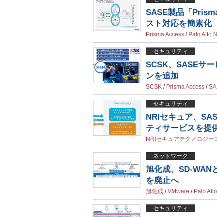
SASE製品「Pri
スト対応を簡素化
Prisma Access
/
Palo Alto 
セキュリティ
SCSK、SASEサー
ンを追加
SCSK
/
Prisma Access
/
SA
セキュリティ
NRIセキュア、SAS
ティサービスを提
NRIセキュアテクノロジー
ネットワーク
旭化成、SD-WA
を廃止へ
旭化成
/
VMware
/
Palo Alt
セキュリティ