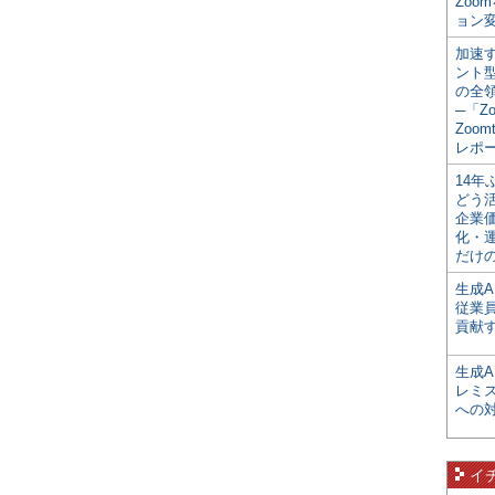
Zoo
ョン変
加速す
ント
の全
─「Z
Zoomt
レポ
14
どう
企業
化・
だけの
生成A
従業
貢献す
生成
レミ
への
イ