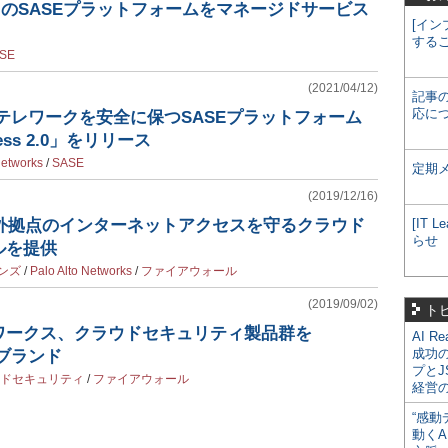
トのSASEプラットフォームをマネージドサービス
[イン
する
SE
(2021/04/12)
記事
応に
テレワークを安全に保つSASEプラットフォーム
cess 2.0」をリリース
Networks
/
SASE
定期
(2019/12/16)
海外拠点のインターネットアクセスを守るクラウド
[IT
らせ
ルを提供
ンズ
/
Palo Alto Networks
/
ファイアウォール
(2019/09/02)
ト
ワークス、クラウドセキュリティ製品群を
AI R
成功
リブランド
プとJ
ドセキュリティ
/
ファイアウォール
経営
“感動
動くA