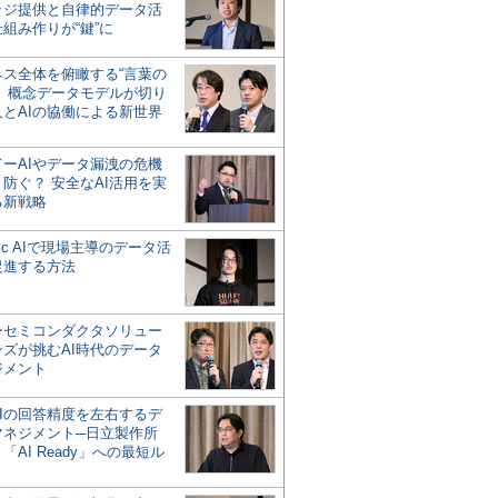
ッジ提供と自律的データ活
組み作りが“鍵”に
ネス全体を俯瞰する“言葉の
”、概念データモデルが切り
人とAIの協働による新世界
？
ドーAIやデータ漏洩の危機
防ぐ？ 安全なAI活用を実
る新戦略
ntic AIで現場主導のデータ活
促進する方法
ーセミコンダクタソリュー
ンズが挑むAI時代のデータ
ジメント
AIの回答精度を左右するデ
マネジメント─日立製作所
「AI Ready」への最短ル