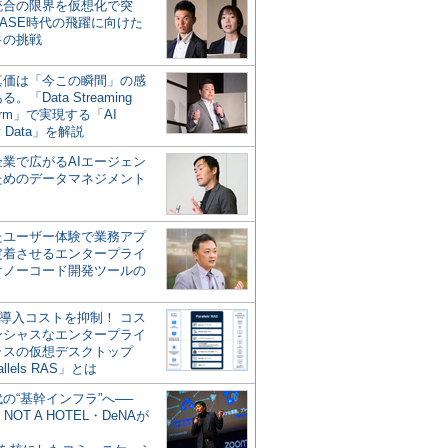
統合の限界を仮想化で突
ASE時代の飛躍に向けた
キの挑戦
の真価は「今この瞬間」の感
。「Data Streaming
form」で実現する「AI
y Data」を解説
企業で広がるAIエージェン
ためのデータマネジメント
？
たユーザー体験で業務アプ
定着させるエンタープライ
けノーコード開発ツールの
の導入コストを抑制！ コス
ンシャスなエンタープライ
ラスの仮想デスクトップ
allels RAS」とは
代の“基幹インフラ”へ──
NOT A HOTEL・DeNAが