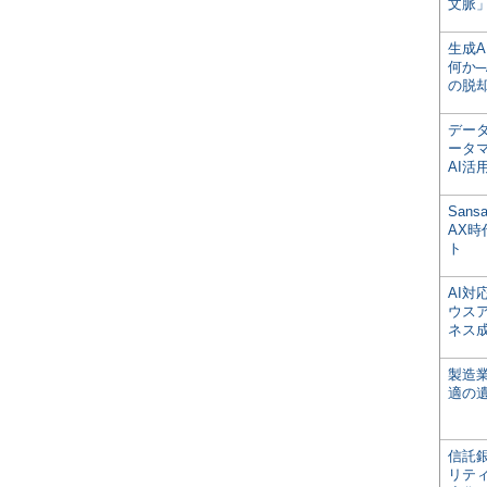
文脈」
生成
何か─
の脱
デー
ータ
AI活
San
AX
ト
AI
ウス
ネス
製造
適の
信託銀
リテ