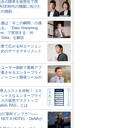
統合の限界を仮想化で突
ASE時代の飛躍に向けた
キの挑戦
の真価は「今この瞬間」の感
。「Data Streaming
form」で実現する「AI
y Data」を解説
企業で広がるAIエージェン
ためのデータマネジメント
？
たユーザー体験で業務アプ
定着させるエンタープライ
けノーコード開発ツールの
の導入コストを抑制！ コス
ンシャスなエンタープライ
ラスの仮想デスクトップ
allels RAS」とは
代の“基幹インフラ”へ──
NOT A HOTEL・DeNAが