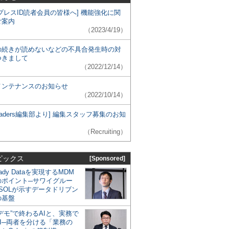
プレスID読者会員の皆様へ] 機能強化に関
ご案内
（2023/4/19）
の続きが読めないなどの不具合発生時の対
つきまして
（2022/12/14）
メンテナンスのお知らせ
（2022/10/14）
 Leaders編集部より] 編集スタッフ募集のお知
（Recruiting）
ピックス
[Sponsored]
eady Dataを実現するMDM
のポイント─サワイグルー
SOLが示すデータドリブン
の基盤
デモ”で終わるAIと、実務で
I─両者を分ける「業務の