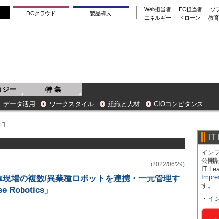
Web担当者
EC担当者
ソ
DCクラウド
製品導入
エネルギー
ドローン
教育
ロジー
特 集
データ活用
ワークスタイル
組織と人材
CIOコンピタンス
"]
IT
インプ
公開
(2022/06/29)
IT 
Impre
庫現場の複数/異業種ロボットを連携・一元管理す
す。
e Robotics」
・
イ