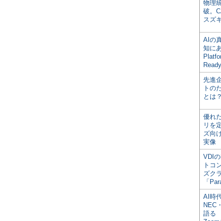
物理
破。C
スズ
AI
知にある
Plat
Read
先進
トの
とは
優れ
リを
ズ向
実像
VDI
トコ
ズク
「Par
AI時
NEC・
語る