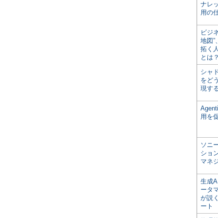
ナレ
用の仕
ビジ
地図
拓く
とは
シャ
をどう
現す
Age
用を
ソニ
ショ
マネ
生成
ータ
が説く
ート