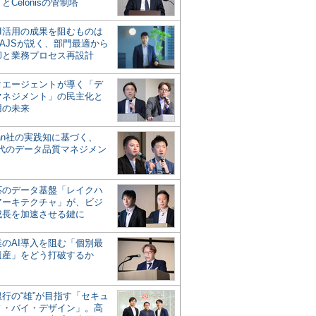
とCelonisの管制塔
AI活用の成果を阻むものは
AJSが説く、部門最適から
却と業務プロセス再設計
タエージェントが導く「デ
マネジメント」の民主化と
用の未来
san社の実践知に基づく、
時代のデータ品質マネジメン
対応のデータ基盤「レイクハ
アーキテクチャ」が、ビジ
成長を加速させる鍵に
業のAI導入を阻む「個別最
遺産」をどう打破するか
行の“雄”が目指す「セキュ
ィ・バイ・デザイン」。高