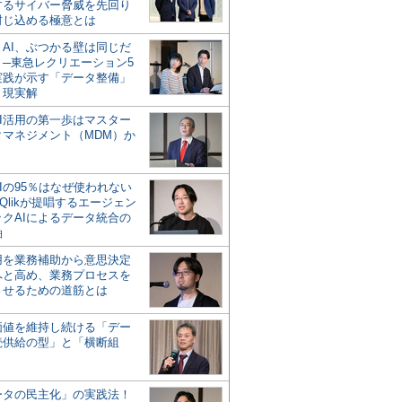
するサイバー脅威を先回り
封じ込める極意とは
とAI、ぶつかる壁は同じだ
」─東急レクリエーション5
実践が示す「データ整備」
う現実解
AI活用の第一歩はマスター
タマネジメント（MDM）か
Iの95％はなぜ使われない
Qlikが提唱するエージェン
ックAIによるデータ統合の
軸
活用を業務補助から意思決定
へと高め、業務プロセスを
させるための道筋とは
の価値を維持し続ける「デー
続供給の型」と「横断組
ータの民主化」の実践法！