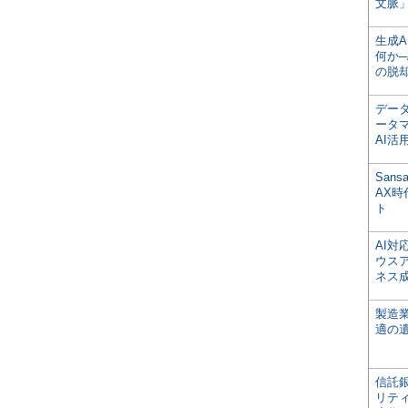
文脈」
生成
何か─
の脱
デー
ータ
AI活
San
AX
ト
AI
ウス
ネス
製造
適の
信託銀
リテ