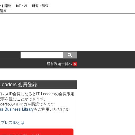
フト開発
IoT・AI
研究・調査
講座
経営課題一覧へ
 Leaders 会員登録
レスID会員になるとIT Leadersの会員限定
記事を読むことができます。
Leadersのメルマガを購読できます
ss Business Library
もご利用いただけま
ンプレスIDとは