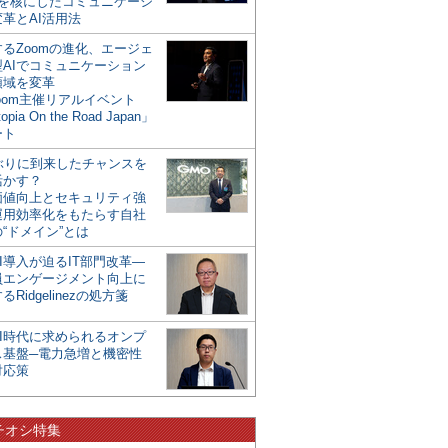
mを核にしたコミュニケーシ
革とAI活用法
るZoomの進化、エージェ
型AIでコミュニケーション
領域を変革
oom主催リアルイベント
opia On the Road Japan」
ート
年ぶりに到来したチャンスを
活かす？
価値向上とセキュリティ強
運用効率化をもたらす自社
“ドメイン”とは
I導入が迫るIT部門改革―
員エンゲージメント向上に
るRidgelinezの処方箋
AI時代に求められるオンプ
ス基盤─電力急増と機密性
対応策
チオシ特集