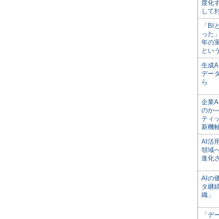
度化
して
「BI
った
年の
とい
生成
デー
ら
企業A
のか─
ティ
新機
AI
領域
進化
AI
タ継
織」
「デ