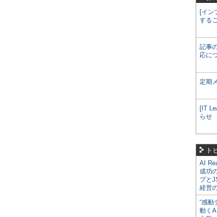
[イン
する
記事
応に
定期
[IT
らせ
ト
AI R
成功
プとJ
経営
“感動
動くA