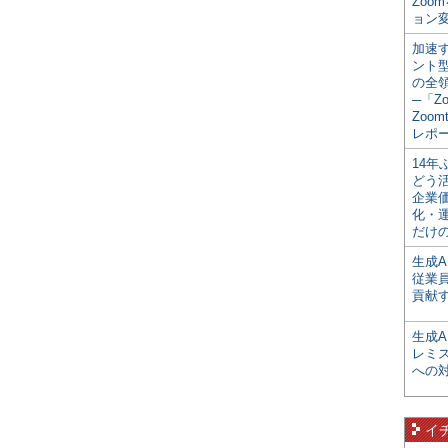
Zoo
ョン変
加速す
ント
の全
─「Z
Zoomt
レポ
14
どう
企業
化・
だけの
生成A
従業
貢献す
生成
レミ
への
イ