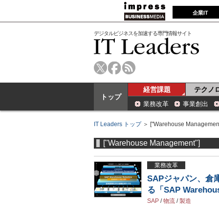
企業IT
デジタルビジネスを加速する専門情報サイト
経営課題
テクノ
トップ
業務改革
事業創出
IT Leaders トップ
＞ ["Warehouse Management
["Warehouse Management"]
業務改革
SAPジャパン、倉
る「SAP Warehous
SAP
/
物流
/
製造