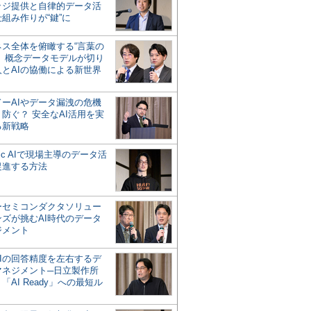
ッジ提供と自律的データ活
組み作りが“鍵”に
ネス全体を俯瞰する“言葉の
”、概念データモデルが切り
人とAIの協働による新世界
？
ドーAIやデータ漏洩の危機
防ぐ？ 安全なAI活用を実
る新戦略
ntic AIで現場主導のデータ活
促進する方法
ーセミコンダクタソリュー
ンズが挑むAI時代のデータ
ジメント
AIの回答精度を左右するデ
マネジメント─日立製作所
「AI Ready」への最短ル