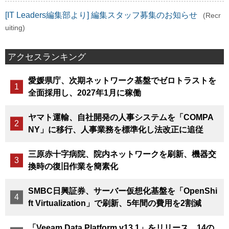
[IT Leaders編集部より] 編集スタッフ募集のお知らせ
(Recr
uiting)
アクセスランキング
愛媛県庁、次期ネットワーク基盤でゼロトラストを
全面採用し、2027年1月に稼働
ヤマト運輸、自社開発の人事システムを「COMPA
NY」に移行、人事業務を標準化し法改正に追従
三原赤十字病院、院内ネットワークを刷新、機器交
換時の復旧作業を簡素化
SMBC日興証券、サーバー仮想化基盤を「OpenShi
ft Virtualization」で刷新、5年間の費用を2割減
「Veeam Data Platform v13.1」をリリース、14の