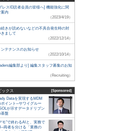
プレスID読者会員の皆様へ] 機能強化に関
ご案内
（2023/4/19）
の続きが読めないなどの不具合発生時の対
つきまして
（2022/12/14）
メンテナンスのお知らせ
（2022/10/14）
 Leaders編集部より] 編集スタッフ募集のお知
（Recruiting）
ピックス
[Sponsored]
eady Dataを実現するMDM
のポイント─サワイグルー
SOLが示すデータドリブン
の基盤
デモ”で終わるAIと、実務で
I─両者を分ける「業務の