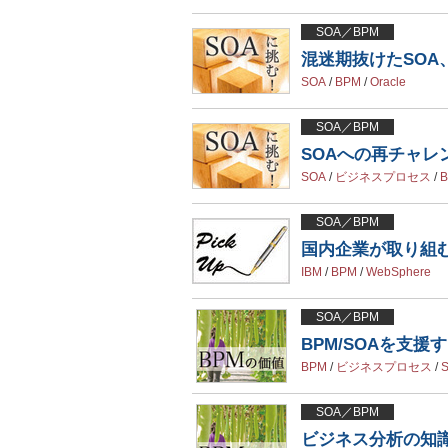
SOA／BPM
混迷期抜けたSOA
SOA
/
BPM
/
Oracle
SOA／BPM
SOAへの再チャレ
SOA
/
ビジネスプロセス
/
SOA／BPM
国内企業が取り組む
IBM
/
BPM
/
WebSphere
SOA／BPM
BPM/SOAを支
BPM
/
ビジネスプロセス
/
SOA／BPM
ビジネス分析の知識