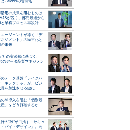
とCelonisの管制塔
AI活用の成果を阻むものは
AJSが説く、部門最適から
却と業務プロセス再設計
タエージェントが導く「デ
マネジメント」の民主化と
用の未来
san社の実践知に基づく、
時代のデータ品質マネジメン
対応のデータ基盤「レイクハ
アーキテクチャ」が、ビジ
成長を加速させる鍵に
業のAI導入を阻む「個別最
遺産」をどう打破するか
行の“雄”が目指す「セキュ
ィ・バイ・デザイン」。高