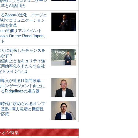
mを核にしたコミュニケーシ
革とAI活用法
るZoomの進化、エージェ
型AIでコミュニケーション
領域を変革
oom主催リアルイベント
opia On the Road Japan」
ート
年ぶりに到来したチャンスを
活かす？
価値向上とセキュリティ強
運用効率化をもたらす自社
“ドメイン”とは
I導入が迫るIT部門改革―
員エンゲージメント向上に
るRidgelinezの処方箋
AI時代に求められるオンプ
ス基盤─電力急増と機密性
対応策
チオシ特集