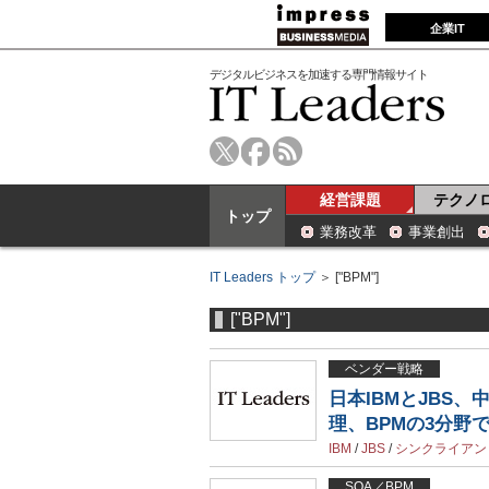
企業IT
デジタルビジネスを加速する専門情報サイト
経営課題
テクノ
トップ
業務改革
事業創出
IT Leaders トップ
＞ ["BPM"]
["BPM"]
ベンダー戦略
日本IBMとJBS
理、BPMの3分野
IBM
/
JBS
/
シンクライアン
SOA／BPM