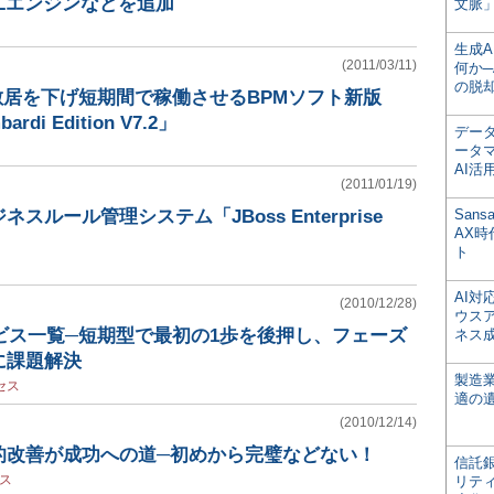
ELエンジンなどを追加
文脈」
生成
(2011/03/11)
何か─
の脱
敷居を下げ短期間で稼働させるBPMソフト新版
ardi Edition V7.2」
デー
ータ
AI活
(2011/01/19)
ルール管理システム「JBoss Enterprise
San
AX
ト
AI
(2010/12/28)
ウス
ビス一覧─短期型で最初の1歩を後押し、フェーズ
ネス
に課題解決
製造
セス
適の
(2010/12/14)
的改善が成功への道─初めから完璧などない！
信託銀
ス
リテ