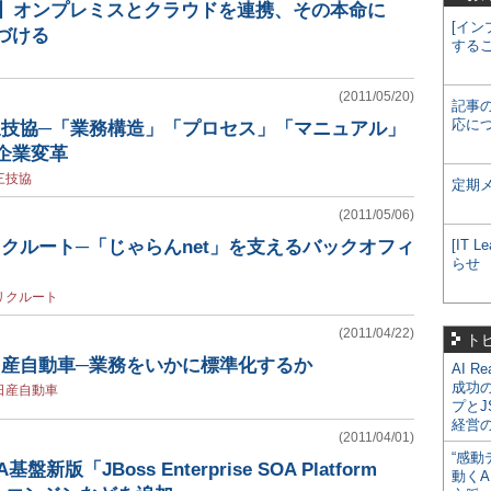
t2011】オンプレミスとクラウドを連携、その本命に
[イン
置づける
する
(2011/05/20)
記事
応に
三技協─「業務構造」「プロセス」「マニュアル」
企業変革
三技協
定期
(2011/05/06)
リクルート─「じゃらんnet」を支えるバックオフィ
[IT
らせ
リクルート
(2011/04/22)
ト
日産自動車─業務をいかに標準化するか
AI R
成功
日産自動車
プとJ
経営
(2011/04/01)
“感動
版「JBoss Enterprise SOA Platform
動くA