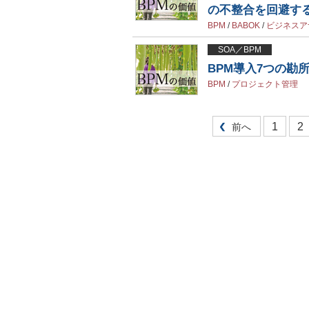
の不整合を回避す
BPM
/
BABOK
/
ビジネスア
SOA／BPM
BPM導入7つの勘
BPM
/
プロジェクト管理
1
2
前へ