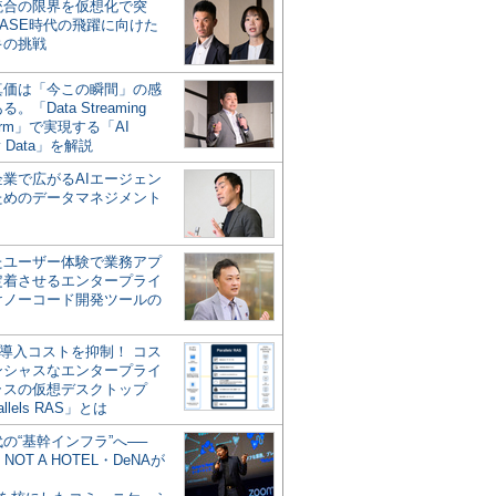
統合の限界を仮想化で突
ASE時代の飛躍に向けた
キの挑戦
の真価は「今この瞬間」の感
。「Data Streaming
form」で実現する「AI
y Data」を解説
企業で広がるAIエージェン
ためのデータマネジメント
？
たユーザー体験で業務アプ
定着させるエンタープライ
けノーコード開発ツールの
の導入コストを抑制！ コス
ンシャスなエンタープライ
ラスの仮想デスクトップ
allels RAS」とは
代の“基幹インフラ”へ──
NOT A HOTEL・DeNAが