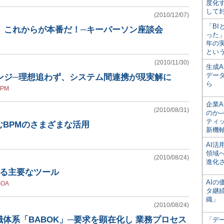
度化
して
(2010/12/07)
「BI
、これからが本番だ！─キーパーソン座談会
った
年の
とい
(2010/11/30)
生成
デー
ンジ─理想追わず、システム間連携が現実解に
ら
BPM
企業A
(2010/08/31)
のか─
ティ
BPMのさまざまな活用
新機
AI
領域
(2010/08/24)
進化
援する主要なツール
AI
SOA
タ継
織」
(2010/08/24)
体系「BABOK」─要求を顕在化し 業務プロセス
「デ