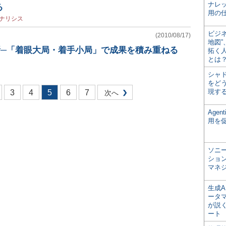
ナレ
る
用の仕
ナリシス
ビジ
(2010/08/17)
地図
所─「着眼大局・着手小局」で成果を積み重ねる
拓く
とは
シャ
をどう
現す
3
4
5
6
7
次へ
Age
用を
ソニ
ショ
マネ
生成
ータ
が説く
ート