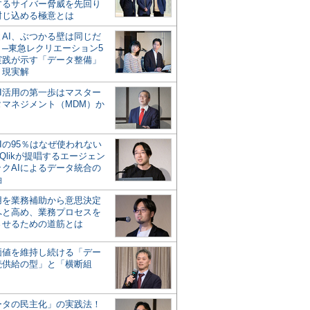
するサイバー脅威を先回り
封じ込める極意とは
とAI、ぶつかる壁は同じだ
」─東急レクリエーション5
実践が示す「データ整備」
う現実解
AI活用の第一歩はマスター
タマネジメント（MDM）か
Iの95％はなぜ使われない
Qlikが提唱するエージェン
ックAIによるデータ統合の
軸
活用を業務補助から意思決定
へと高め、業務プロセスを
させるための道筋とは
の価値を維持し続ける「デー
続供給の型」と「横断組
ータの民主化」の実践法！