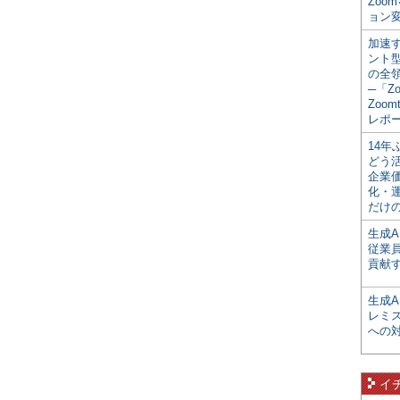
Zoo
ョン変
加速す
ント
の全
─「Z
Zoomt
レポ
14
どう
企業
化・
だけの
生成A
従業
貢献す
生成
レミ
への
イ