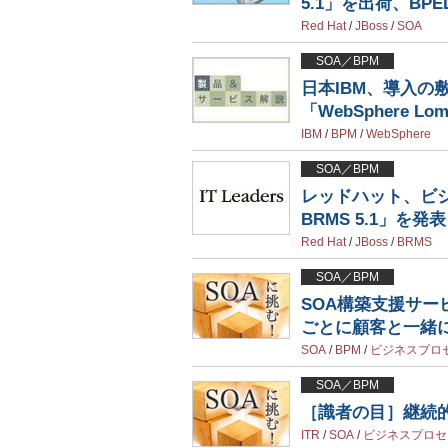
5.1」を出荷、BP
Red Hat
/
JBoss
/
SOA
SOA／BPM
日本IBM、導入の
「WebSphere Lomb
IBM
/
BPM
/
WebSphere
SOA／BPM
レッドハット、ビジネス
BRMS 5.1」を発表
Red Hat
/
JBoss
/
BRMS
SOA／BPM
SOA構築支援サー
ごとに顧客と一緒
SOA
/
BPM
/
ビジネスプロ
SOA／BPM
［識者の目］継続
ITR
/
SOA
/
ビジネスプロセ