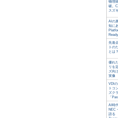
物理
破。C
スズ
AI
知にある
Plat
Read
先進
トの
とは
優れ
リを
ズ向
実像
VDI
トコ
ズク
「Par
AI時
NEC・
語る