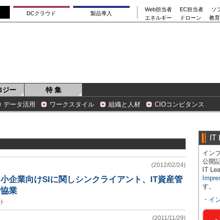
Web担当者
EC担当者
ソ
DCクラウド
製品導入
エネルギー
ドローン
教育
ロジー
特 集
データ活用
ワークスタイル
組織と人材
CIOコンピタンス
IT
インプ
公開
(2012/02/24)
IT 
Impre
、中小企業向けSIに関しシンクライアント、IT資産管
す。
で協業
・
イ
ト
(2011/11/29)