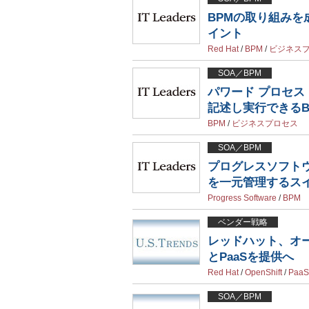
BPMの取り組み
イント
Red Hat
/
BPM
/
ビジネス
SOA／BPM
パワード プロセス
記述し実行できるB
BPM
/
ビジネスプロセス
SOA／BPM
プログレスソフト
を一元管理するス
Progress Software
/
BPM
ベンダー戦略
レッドハット、オー
とPaaSを提供へ
Red Hat
/
OpenShift
/
PaaS
SOA／BPM