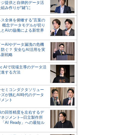
ッジ提供と自律的データ活
組み作りが“鍵”に
ネス全体を俯瞰する“言葉の
”、概念データモデルが切り
人とAIの協働による新世界
？
ドーAIやデータ漏洩の危機
防ぐ？ 安全なAI活用を実
る新戦略
ntic AIで現場主導のデータ活
促進する方法
ーセミコンダクタソリュー
ンズが挑むAI時代のデータ
ジメント
AIの回答精度を左右するデ
マネジメント─日立製作所
「AI Ready」への最短ル