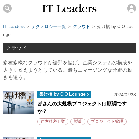
IT Leaders
＞
テクノロジー一覧
＞
クラウド
＞ 架け橋 by CIO Lou
nge
クラウド
多種多様なクラウドが裾野を拡げ、企業システムの構成を
大きく変えようとしている。最もエマージングな分野の動
きを追う。
架け橋 by CIO Lounge
2024/02/28
皆さんの大規模プロジェクトは順調です
か？
住友精密工業
製造
プロジェクト管理