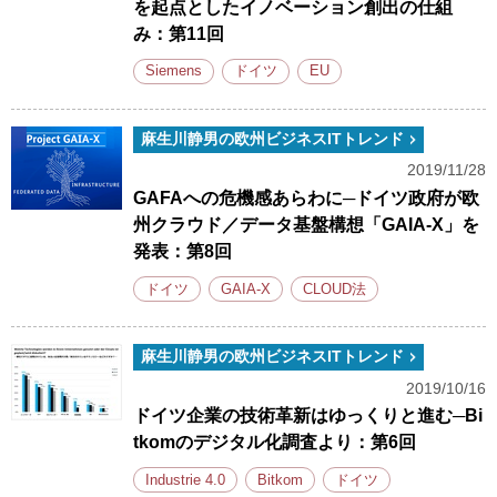
を起点としたイノベーション創出の仕組
み：第11回
Siemens
ドイツ
EU
麻生川静男の欧州ビジネスITトレンド
2019/11/28
GAFAへの危機感あらわに─ドイツ政府が欧
州クラウド／データ基盤構想「GAIA-X」を
発表：第8回
ドイツ
GAIA-X
CLOUD法
麻生川静男の欧州ビジネスITトレンド
2019/10/16
ドイツ企業の技術革新はゆっくりと進む─Bi
tkomのデジタル化調査より：第6回
Industrie 4.0
Bitkom
ドイツ