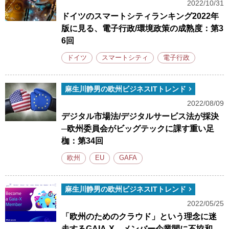
2022/10/31
ドイツのスマートシティランキング2022年
版に見る、電子行政/環境政策の成熟度：第3
6回
ドイツ
スマートシティ
電子行政
麻生川静男の欧州ビジネスITトレンド
2022/08/09
デジタル市場法/デジタルサービス法が採決
─欧州委員会がビッグテックに課す重い足
枷：第34回
欧州
EU
GAFA
麻生川静男の欧州ビジネスITトレンド
2022/05/25
「欧州のためのクラウド」という理念に迷
走するGAIA-X、メンバー企業間に不協和