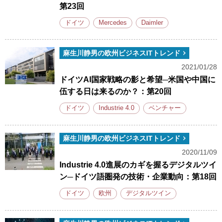
第23回
ドイツ
Mercedes
Daimler
麻生川静男の欧州ビジネスITトレンド
2021/01/28
ドイツAI国家戦略の影と希望─米国や中国に
伍する日は来るのか？：第20回
ドイツ
Industrie 4.0
ベンチャー
麻生川静男の欧州ビジネスITトレンド
2020/11/09
Industrie 4.0進展のカギを握るデジタルツイ
ン─ドイツ語圏発の技術・企業動向：第18回
ドイツ
欧州
デジタルツイン