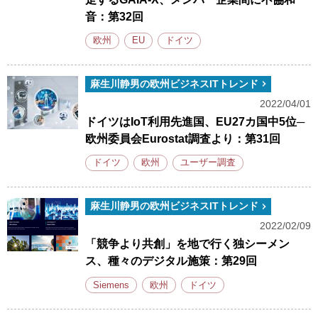
音：第32回
欧州
EU
ドイツ
麻生川静男の欧州ビジネスITトレンド
2022/04/01
ドイツはIoT利用先進国、EU27カ国中5位─
欧州委員会Eurostat調査より：第31回
ドイツ
欧州
ユーザー調査
麻生川静男の欧州ビジネスITトレンド
2022/02/09
「競争より共創」を地で行く独シーメン
ス、種々のデジタル施策：第29回
Siemens
欧州
ドイツ