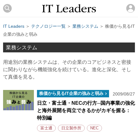
IT Leaders
＞
テクノロジー一覧
＞
業務システム
＞ 株価から見るIT
企業の強みと弱み
業務システム
用途別の業務システムは、その企業のコアビジネスと密接
に関わりながら機能強化を続けている。進化と深化、そし
て真価を見る。
株価から見るIT企業の強みと弱み
2009/08/27
日立・富士通・NECの行方─国内事業の強化
と海外展開を両立できるかがカギを握る：
特別編
富士通
日立製作所
NEC