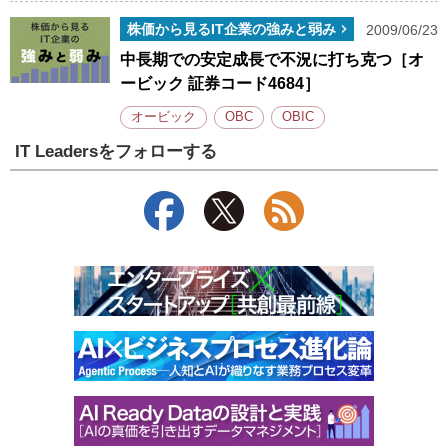
株価から見るIT企業の強みと弱み
2009/06/23
中長期での安定成長で不況に打ち克つ［オ
ービック 証券コード4684］
オービック
OBC
OBIC
IT Leadersをフォローする