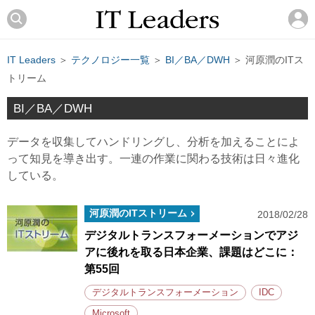
IT Leaders
＞
テクノロジー一覧
＞
BI／BA／DWH
＞ 河原潤のITス
トリーム
BI／BA／DWH
データを収集してハンドリングし、分析を加えることによ
って知見を導き出す。一連の作業に関わる技術は日々進化
している。
河原潤のITストリーム
2018/02/28
デジタルトランスフォーメーションでアジ
アに後れを取る日本企業、課題はどこに：
第55回
デジタルトランスフォーメーション
IDC
Microsoft