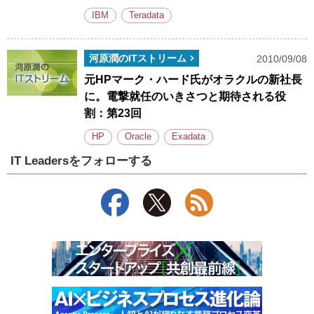
IBM
Teradata
河原潤のITストリーム
2010/09/08
元HPマーク・ハード氏がオラクルの新社長
に。電撃就任のいきさつと期待される役
割：第23回
HP
Oracle
Exadata
IT Leadersをフォローする