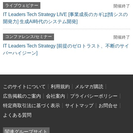
ライブウェビナー
開催終了
IT Leaders Tech Strategy LIVE [事業成長のカギは[情シスの
開発力] 生成AI時代のシステム開発]
コンファレンス/セミナー
開催終了
IT Leaders Tech Strategy [前提のゼロトラスト、不断のサイ
バーハイジーン]
このサイトについて
利用規約
メルマガ購読
広告掲載のご案内
会社案内
プライバシーポリシー
特定商取引法に基づく表示
サイトマップ
お問合せ
よくある質問
関連グループサイト