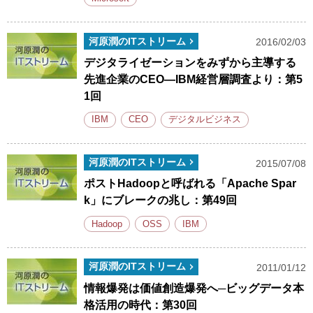
河原潤のITストリーム
2016/02/03
デジタライゼーションをみずから主導する
先進企業のCEO―IBM経営層調査より：第5
1回
IBM
CEO
デジタルビジネス
河原潤のITストリーム
2015/07/08
ポストHadoopと呼ばれる「Apache Spar
k」にブレークの兆し：第49回
Hadoop
OSS
IBM
河原潤のITストリーム
2011/01/12
情報爆発は価値創造爆発へ─ビッグデータ本
格活用の時代：第30回