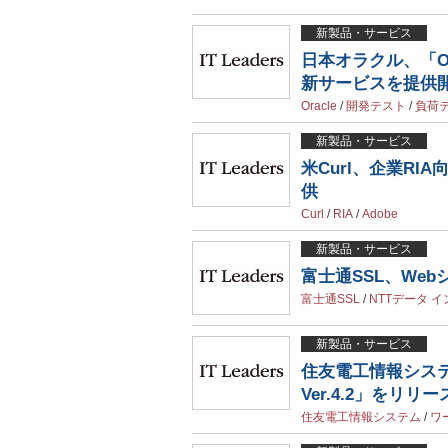
新製品・サービス
日本オラクル、「Oracl
新サービスを提供
Oracle
/
開発テスト
/
負荷
新製品・サービス
米Curl、企業RI
供
Curl
/
RIA
/
Adobe
新製品・サービス
富士通SSL、Web
富士通SSL
/
NTTデータ 
新製品・サービス
住友電工情報システム
Ver.4.2」をリリー
住友電工情報システム
/
ワ