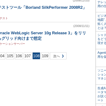
(2008/12/10)
ナレ
用の仕
ール「Borland SilkPerformer 2008R2」
ビジ
テスト
地図
拓く
(2008/11/11)
とは
e WebLogic Server 10g Release 3」をリリ
シャ
らグリッド向けまで想定
をどう
現す
ケーションサーバー
Age
104
105
106
107
108
109
次へ
用を
ソニ
ショ
マネ
生成
ータ
が説く
ート