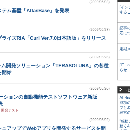
(2009/06/03)
[イン
ム基盤「AtlasBase」を発表
する
記事
(2009/05/27)
応に
イズRIA「Curl Ver.7.0日本語版」をリリース
定期
(2009/05/26)
[IT
テム開発ソリューション「TERASOLUNA」の各種
らせ
を開始
(2009/05/20)
ト
ケーションの自動機能テストソフトウェア新版
AI R
成功
表
プとJ
/
開発テスト
経営
(2009/05/02)
“感動
動くA
シュアップでWebアプリを開発するサービスを開