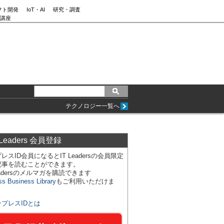
フト開発
IoT・AI
研究・調査
講座
テクノロジー一覧へ
 Leaders 会員登録
レスID会員になるとIT Leadersの会員限定
記事を読むことができます。
Leadersのメルマガを購読できます
ss Business Library
もご利用いただけま
ンプレスIDとは