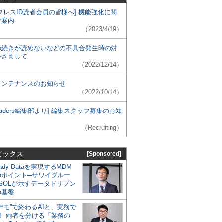
プレスID読者会員の皆様へ] 機能強化に関
ご案内
（2023/4/19）
の続きが読めないなどの不具合発生時の対
つきまして
（2022/12/14）
メンテナンスのお知らせ
（2022/10/14）
 Leaders編集部より] 編集スタッフ募集のお知
（Recruiting）
ピックス
[Sponsored]
eady Dataを実現するMDM
のポイント─サワイグルー
SOLが示すデータドリブン
の基盤
デモ”で終わるAIと、実務で
I─両者を分ける「業務の