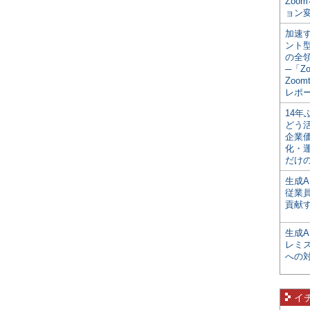
Zoo
ョン変
加速す
ント
の全
─「Z
Zoomt
レポ
14
どう
企業
化・
だけの
生成A
従業
貢献す
生成
レミ
への
イ