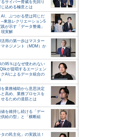
するサイバー脅威を先回り
封じ込める極意とは
とAI、ぶつかる壁は同じだ
」─東急レクリエーション5
実践が示す「データ整備」
う現実解
AI活用の第一歩はマスター
タマネジメント（MDM）か
Iの95％はなぜ使われない
Qlikが提唱するエージェン
ックAIによるデータ統合の
軸
活用を業務補助から意思決定
へと高め、業務プロセスを
させるための道筋とは
の価値を維持し続ける「デー
続供給の型」と「横断組
ータの民主化」の実践法！