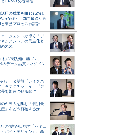
とCelonisの管制塔
AI活用の成果を阻むものは
AJSが説く、部門最適から
却と業務プロセス再設計
タエージェントが導く「デ
マネジメント」の民主化と
用の未来
san社の実践知に基づく、
時代のデータ品質マネジメン
対応のデータ基盤「レイクハ
アーキテクチャ」が、ビジ
成長を加速させる鍵に
業のAI導入を阻む「個別最
遺産」をどう打破するか
行の“雄”が目指す「セキュ
ィ・バイ・デザイン」。高