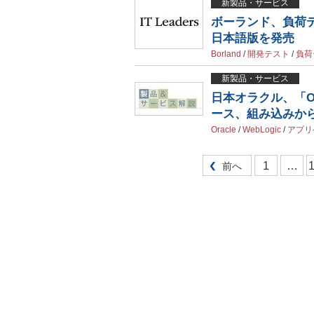
新製品・サービス
ボーランド、負荷テストツ
日本語版を発売
Borland
/
開発テスト
/
負荷
新製品・サービス
日本オラクル、「Oracl
ース、組み込みか
Oracle
/
WebLogic
/
アプリ
1
…
前へ