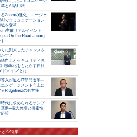
mを核にしたコミュニケーシ
革とAI活用法
るZoomの進化、エージェ
型AIでコミュニケーション
領域を変革
oom主催リアルイベント
opia On the Road Japan」
ート
年ぶりに到来したチャンスを
活かす？
価値向上とセキュリティ強
運用効率化をもたらす自社
“ドメイン”とは
I導入が迫るIT部門改革―
員エンゲージメント向上に
るRidgelinezの処方箋
AI時代に求められるオンプ
ス基盤─電力急増と機密性
対応策
チオシ特集