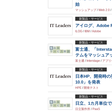
始
マッシュアップ
/
Web 2.0
/
新製品・サービス
アイログ、Adobe Fle
ILOG
/
IBM
/
Adobe
新製品・サービス
富士通、「Intersta
テムをマッシュア
富士通
/
Interstage
/
アプリ
新製品・サービス
日本HP、開発時の要件
10.0」を発表
HPE
/
開発テスト
新製品・サービス
日立、1カ月単位で利用
日立製作所
/
PaaS