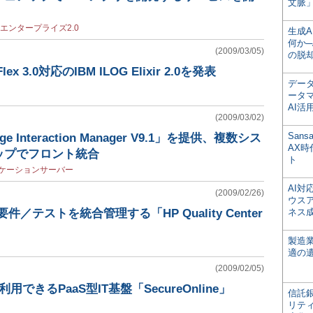
文脈」
エンタープライズ2.0
生成
何か─
(2009/03/05)
の脱
x 3.0対応のIBM ILOG Elixir 2.0を発表
デー
ータ
AI活
(2009/03/02)
San
ge Interaction Manager V9.1」を提供、複数シス
AX
ップでフロント統合
ト
ケーションサーバー
AI
(2009/02/26)
ウス
／テストを統合管理する「HP Quality Center
ネス
製造
適の
(2009/02/05)
できるPaaS型IT基盤「SecureOnline」
信託銀
リテ