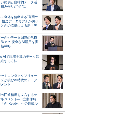
ッジ提供と自律的データ活
組み作りが“鍵”に
ネス全体を俯瞰する“言葉の
”、概念データモデルが切り
人とAIの協働による新世界
？
ドーAIやデータ漏洩の危機
防ぐ？ 安全なAI活用を実
る新戦略
ntic AIで現場主導のデータ活
促進する方法
ーセミコンダクタソリュー
ンズが挑むAI時代のデータ
ジメント
AIの回答精度を左右するデ
マネジメント─日立製作所
「AI Ready」への最短ル