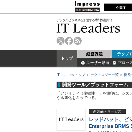
企業IT
デジタルビジネスを加速する専門情報サイト
経営課題
テクノ
トップ
ユーザー動向
プロセ
IT Leaders トップ
＞
テクノロジー一覧
＞
開発
開発ツール／プラットフォーム
「アジリティ（俊敏性）」を旗印に、シス
や迅速化を図っている。
新製品・サービス
レッドハット、ビジ
Enterprise BRM