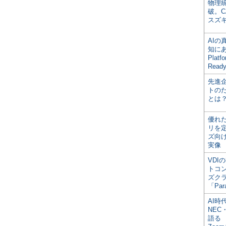
物理
破。C
スズ
AI
知にある
Plat
Read
先進
トの
とは
優れ
リを
ズ向
実像
VDI
トコ
ズク
「Par
AI時
NEC・
語る