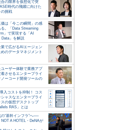
統合の限界を仮想化で突
ASE時代の飛躍に向けた
キの挑戦
の真価は「今この瞬間」の感
。「Data Streaming
form」で実現する「AI
y Data」を解説
企業で広がるAIエージェン
ためのデータマネジメント
？
たユーザー体験で業務アプ
定着させるエンタープライ
けノーコード開発ツールの
の導入コストを抑制！ コス
ンシャスなエンタープライ
ラスの仮想デスクトップ
allels RAS」とは
代の“基幹インフラ”へ──
NOT A HOTEL・DeNAが