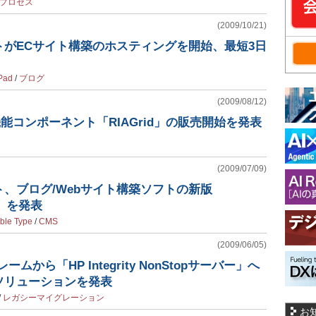
プロセス
(2009/10/21)
トがECサイト構築のホスティングを開始、最短3日
Pad
/
ブログ
(2009/08/12)
機能コンポーネント「RIAGrid」の販売開始を発表
(2009/07/09)
、ブログ/Webサイト構築ソフトの新版
 5」を発表
ble Type
/
CMS
(2009/06/05)
ムから「HP Integrity NonStopサーバー」へ
ソリューションを発表
/
レガシーマイグレーション
お