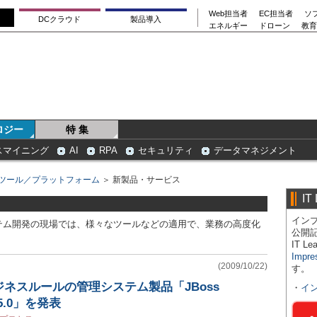
Web担当者
EC担当者
ソ
DCクラウド
製品導入
エネルギー
ドローン
教育
ロジー
特 集
スマイニング
AI
RPA
セキュリティ
データマネジメント
ツール／プラットフォーム
＞ 新製品・サービス
IT
インプ
テム開発の現場では、様々なツールなどの適用で、業務の高度化
公開
IT 
Impre
(2009/10/22)
す。
ネスルールの管理システム製品「JBoss
・
イ
S 5.0」を発表