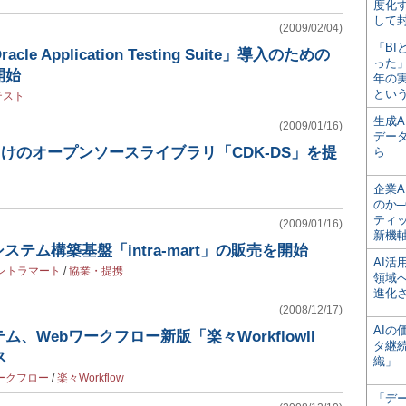
度化
して
(2009/02/04)
「BI
e Application Testing Suite」導入のための
った
開始
年の
とい
テスト
生成
(2009/01/16)
デー
A向けのオープンソースライブラリ「CDK-DS」を提
ら
企業A
のか─
ティ
(2009/01/16)
新機
システム構築基盤「intra-mart」の販売を開始
AI
イントラマート
/
協業・提携
領域
進化
(2008/12/17)
AI
、Webワークフロー新版「楽々WorkflowII
タ継
ス
織」
ークフロー
/
楽々Workflow
「デ