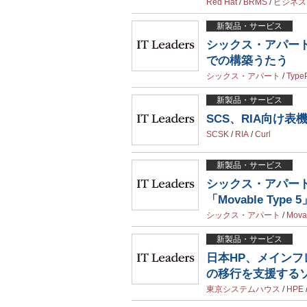
Red Hat
/
BRMS
/
ビジネス
新製品・サービス
シックス・アパー
での構築うたう
シックス・アパート
/
Type
新製品・サービス
SCS、RIA向け表
SCSK
/
RIA
/
Curl
新製品・サービス
シックス・アパート
「Movable Type
シックス・アパート
/
Mova
新製品・サービス
日本HP、メインフレー
の移行を支援する
東京システムハウス
/
HPE