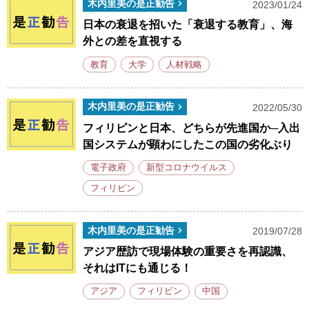
木内里美の是正勧告
2023/01/24
日本の衰退を招いた「衰退する教育」、海
外との差を直視する
教育
大学
人材戦略
木内里美の是正勧告
2022/05/30
フィリピンと日本、どちらが先進国か─入出
国システムが顕わにしたこの国の劣化ぶり
電子政府
新型コロナウイルス
フィリピン
木内里美の是正勧告
2019/07/28
アジア歴訪で現場体験の重要さを再認識、
それはITにも通じる！
アジア
フィリピン
中国