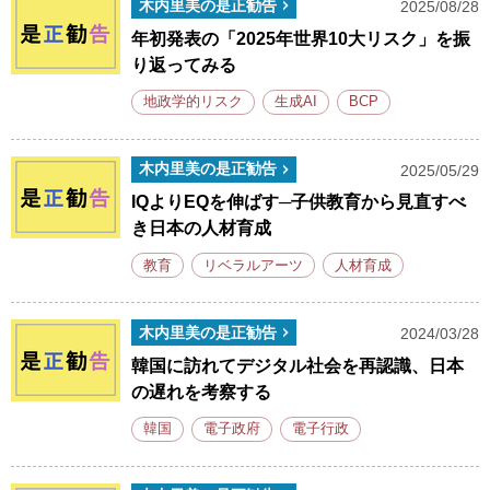
木内里美の是正勧告
2025/08/28
年初発表の「2025年世界10大リスク」を振
り返ってみる
地政学的リスク
生成AI
BCP
木内里美の是正勧告
2025/05/29
IQよりEQを伸ばす─子供教育から見直すべ
き日本の人材育成
教育
リベラルアーツ
人材育成
木内里美の是正勧告
2024/03/28
韓国に訪れてデジタル社会を再認識、日本
の遅れを考察する
韓国
電子政府
電子行政