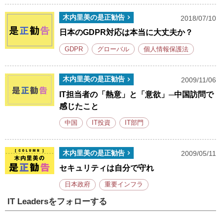
木内里美の是正勧告
2018/07/10
日本のGDPR対応は本当に大丈夫か？
GDPR
グローバル
個人情報保護法
木内里美の是正勧告
2009/11/06
IT担当者の「熱意」と「意欲」─中国訪問で
感じたこと
中国
IT投資
IT部門
木内里美の是正勧告
2009/05/11
セキュリティは自分で守れ
日本政府
重要インフラ
IT Leadersをフォローする