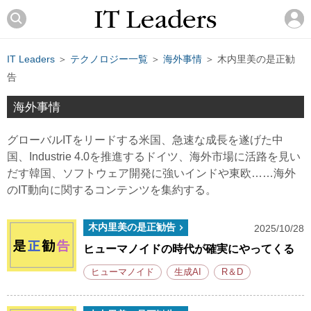
IT Leaders
＞
テクノロジー一覧
＞
海外事情
＞ 木内里美の是正勧
告
海外事情
グローバルITをリードする米国、急速な成長を遂げた中
国、Industrie 4.0を推進するドイツ、海外市場に活路を見い
だす韓国、ソフトウェア開発に強いインドや東欧……海外
のIT動向に関するコンテンツを集約する。
木内里美の是正勧告
2025/10/28
ヒューマノイドの時代が確実にやってくる
ヒューマノイド
生成AI
R＆D