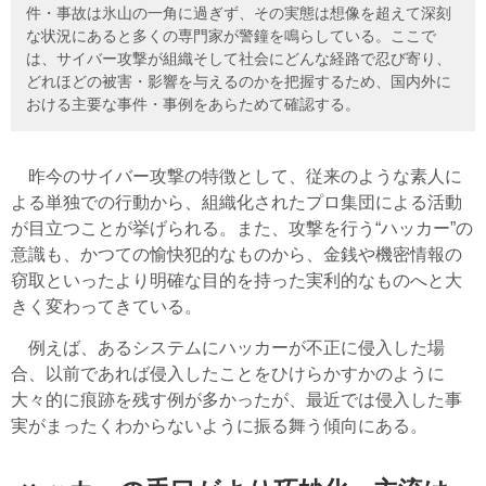
件・事故は氷山の一角に過ぎず、その実態は想像を超えて深刻
な状況にあると多くの専門家が警鐘を鳴らしている。ここで
は、サイバー攻撃が組織そして社会にどんな経路で忍び寄り、
どれほどの被害・影響を与えるのかを把握するため、国内外に
おける主要な事件・事例をあらためて確認する。
昨今のサイバー攻撃の特徴として、従来のような素人に
よる単独での行動から、組織化されたプロ集団による活動
が目立つことが挙げられる。また、攻撃を行う“ハッカー”の
意識も、かつての愉快犯的なものから、金銭や機密情報の
窃取といったより明確な目的を持った実利的なものへと大
きく変わってきている。
例えば、あるシステムにハッカーが不正に侵入した場
合、以前であれば侵入したことをひけらかすかのように
大々的に痕跡を残す例が多かったが、最近では侵入した事
実がまったくわからないように振る舞う傾向にある。