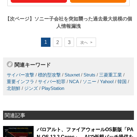
【次ページ】
ソニー子会社を突如襲った過去最大規模の個
人情報漏洩
1
2
3
次へ
>
関連キーワード
サイバー攻撃
/
標的型攻撃
/
Stuxnet
/
Struts
/
三菱重工業
/
重要インフラ
/
サイバー犯罪
/
NCA
/
ソニー
/
Yahoo!
/
韓国
/
北朝鮮
/
ジンズ
/
PlayStation
関連記事
パロアルト、ファイアウォールOS新版「PA
N-OS 12.2 Ceres」、AIで仮想パッチ提供を