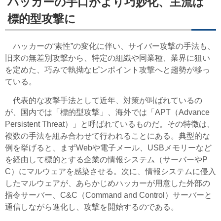
ハッカーの手口がより巧妙化、主流は
標的型攻撃に
ハッカーの“素性”の変化に伴い、サイバー攻撃の手法も、
旧来の無差別攻撃から、特定の組織や同業種、業界に狙い
を定めた、巧みで執拗なピンポイント攻撃へと趨勢が移っ
ている。
代表的な攻撃手法として近年、対策が叫ばれているの
が、国内では「標的型攻撃」、海外では「APT（Advance
Persistent Threat）」と呼ばれているものだ。その特徴は、
複数の手法を組み合わせて行われることにある。典型的な
例を挙げると、まずWebや電子メール、USBメモリーなど
を経由して標的とする企業の情報システム（サーバーやP
C）にマルウェアを感染させる。次に、情報システムに侵入
したマルウェアが、あらかじめハッカーが用意した外部の
指令サーバー、C&C（Command and Control）サーバーと
通信しながら進化し、攻撃を開始するのである。