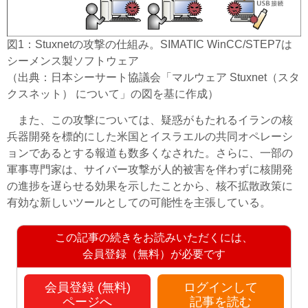
図1：Stuxnetの攻撃の仕組み。SIMATIC WinCC/STEP7は
シーメンス製ソフトウェア
（出典：日本シーサート協議会「マルウェア Stuxnet（スタ
クスネット） について」の図を基に作成）
また、この攻撃については、疑惑がもたれるイランの核
兵器開発を標的にした米国とイスラエルの共同オペレーシ
ョンであるとする報道も数多くなされた。さらに、一部の
軍事専門家は、サイバー攻撃が人的被害を伴わずに核開発
の進捗を遅らせる効果を示したことから、核不拡散政策に
有効な新しいツールとしての可能性を主張している。
この記事の続きをお読みいただくには、
会員登録（無料）が必要です
会員登録 (無料)
ログインして
ページへ
記事を読む