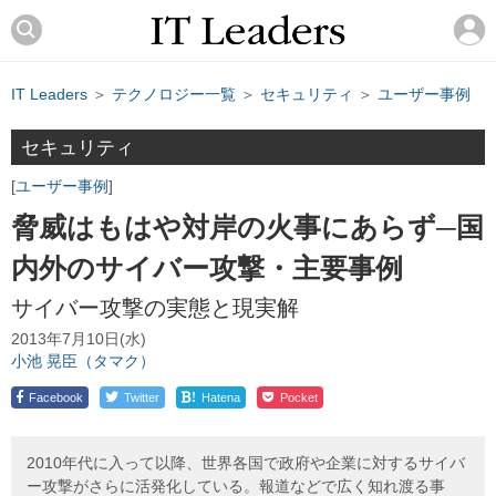
IT Leaders
＞
テクノロジー一覧
＞
セキュリティ
＞
ユーザー事例
セキュリティ
ユーザー事例
脅威はもはや対岸の火事にあらず─国
内外のサイバー攻撃・主要事例
サイバー攻撃の実態と現実解
2013年7月10日(水)
小池 晃臣（タマク）
!
Facebook
Twitter
Hatena
Pocket
2010年代に入って以降、世界各国で政府や企業に対するサイバ
ー攻撃がさらに活発化している。報道などで広く知れ渡る事