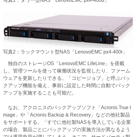
写真1：タワー型NAS「LenovoEMC px4-400d」
写真2：ラックマウント型NAS「LenovoEMC px4-400r」
独自のストレージOS「LenovoEMC LifeLine」を搭載
し、管理ツールを使って稼働状況を監視したり、ファーム
ウェアを更新したりできる。「コピージョブ」と呼ぶバッ
クアップ機能を備え、事前に設定した時間に自動でバック
アップを実施することも可能だ。
なお、アクロニスのバックアップソフト「Acronis True I
mage」や「Acronis Backup & Recovery」などの他社製品
をサポートする。「すでに他社製NASを導入している企業
の場合、製品ごとにバックアップの実施方法が異なるよう
では運用負荷が増してしまう。そこで、サードパーティ製