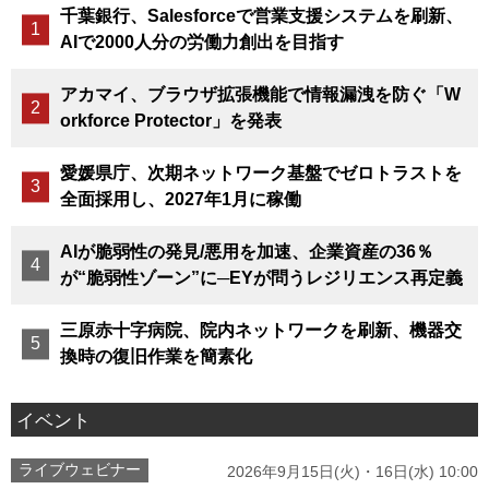
千葉銀行、Salesforceで営業支援システムを刷新、
AIで2000人分の労働力創出を目指す
アカマイ、ブラウザ拡張機能で情報漏洩を防ぐ「W
orkforce Protector」を発表
愛媛県庁、次期ネットワーク基盤でゼロトラストを
全面採用し、2027年1月に稼働
AIが脆弱性の発見/悪用を加速、企業資産の36％
が“脆弱性ゾーン”に─EYが問うレジリエンス再定義
三原赤十字病院、院内ネットワークを刷新、機器交
換時の復旧作業を簡素化
イベント
ライブウェビナー
2026年9月15日(火)・16日(水) 10:00