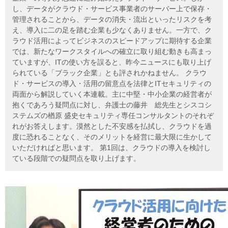
し、データがクラウド・サービス事業者のサーバー上で保存・
管理されることから、データの消失・流出といったリスクを考
え、導入に二の足を踏む企業も少なくありません。一方で、ク
ラウド活用によってビジネスのスピードアップに期待する企業
では、新たなワークスタイルへの確立に取り組む動きも高まっ
ていますが、ITの使い方を誤ると、昨今ニュースにも取り上げ
られている「ブラック企業」とも評されかねません。 クラウ
ド・サービスの導入・活用の留意点を法律とITセキュリティの
両面から解説していく本連載。主に中堅・中小企業の経営者が
抱くであろう疑問点に対し、弁護士の藤井 総先生とシスコシ
ステムズの楢原 盛史セキュリティ専任コンサルタントのそれぞ
れがお答えします。漠然とした不安感を払拭し、クラウドを過
度に恐れることなく、そのメリットを経営に最大限に生かして
いただければと思います。 第1回は、クラウドの導入を検討し
ている段階での疑問点を取り上げます。