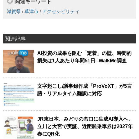
関連キーワード
滋賀県
/
草津市
/
アクセシビリティ
関連記事
AI投資の成果を阻む「定着」の壁、時間的
損失は1人あたり年間51日─WalkMe調査
文字起こし/議事録作成「ProVoXT」が5言
語・リアルタイム翻訳に対応
JR東日本、みどりの窓口に生成AI導入へ、
立川と大宮で実証、近距離乗車券は2027年
春にQR化