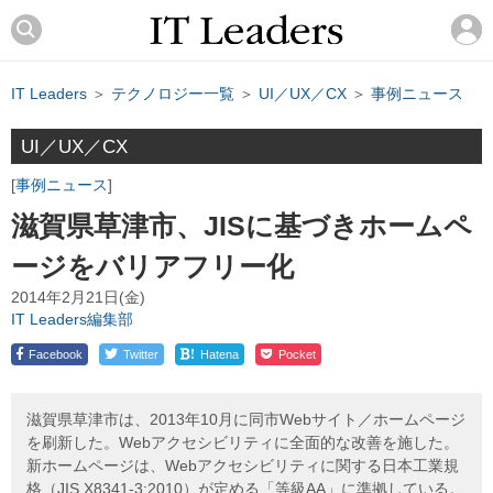
IT Leaders
＞
テクノロジー一覧
＞
UI／UX／CX
＞
事例ニュース
UI／UX／CX
事例ニュース
滋賀県草津市、JISに基づきホームペ
ージをバリアフリー化
2014年2月21日(金)
IT Leaders編集部
!
Facebook
Twitter
Hatena
Pocket
滋賀県草津市は、2013年10月に同市Webサイト／ホームページ
を刷新した。Webアクセシビリティに全面的な改善を施した。
新ホームページは、Webアクセシビリティに関する日本工業規
格（JIS X8341-3:2010）が定める「等級AA」に準拠している。