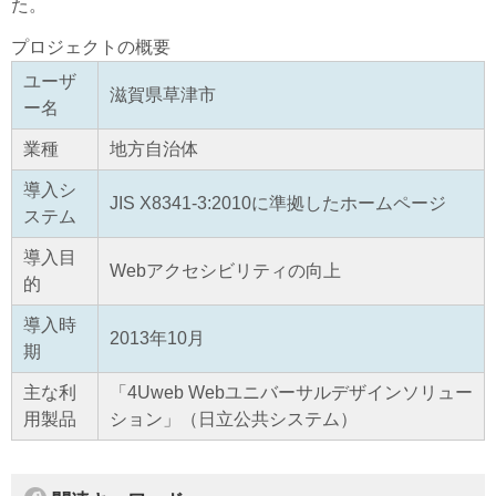
た。
プロジェクトの概要
ユーザ
滋賀県草津市
ー名
業種
地方自治体
導入シ
JIS X8341-3:2010に準拠したホームページ
ステム
導入目
Webアクセシビリティの向上
的
導入時
2013年10月
期
主な利
「4Uweb Webユニバーサルデザインソリュー
用製品
ション」（日立公共システム）