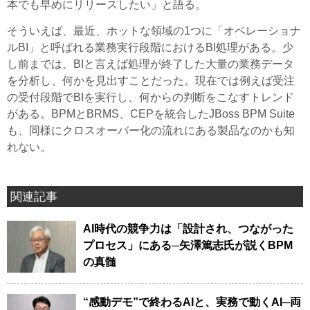
本でも早めにリリースしたい」と語る。
そういえば、最近、ホットな領域の1つに「オペレーショナ
ルBI」と呼ばれる業務実行段階におけるBI処理がある。少
し前までは、BIと言えば処理が終了した大量の業務データ
を分析し、何かを見出すことだった。現在では例えば受注
の受付段階でBIを実行し、何からの判断をこなすトレンド
がある。BPMとBRMS、CEPを統合したJBoss BPM Suite
も、同様にクロスオーバー化の流れにある製品なのかも知
れない。
関連記事
AI時代の競争力は「設計され、つながった
プロセス」にある─矢澤篤志氏が説くBPM
の真髄
“感動デモ”で終わるAIと、実務で動くAI─両