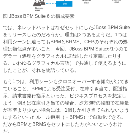
図 JBoss BPM Suite 6 の構成要素
では、米レッドハットはなぜセットにしたJBoss BPM Suite
をリリースしたのだろうか。理由は2つあるようだ。1つは
利用シーンは違ってもBPMとBRMS、CEPのそれぞれの処
理は類似点が多いこと。今回、JBoss BPM Suiteが1つのモ
デラー（処理をグラフィカルに記述したり定義したりす
る、いわゆるグラフィカル言語）で共通して使えるように
したことが、それを物語っている。
もう1つは、利用シーンもクロスオーバーする傾向が出てき
ていること。BPMによる受注受付、在庫引き当て、配送指
示、請求書発行指示といった、ビジネスプロセスを想定し
よう。例えば在庫引き当ての場合、夕方3時の段階で在庫量
が基準より少ない場合には、1個しか引き当てられないよう
にするといったルール適用（＝BPMS）で自動化できる。
だからBPMとBRMSをセットにした方がいいというわけ
だ。