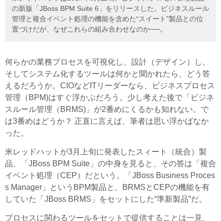
の新版「JBoss BPM Suite 6」をリリースした。ビジネスルール
管理と複合イベント処理の機能を含めた“スイート”製品との位
置づけだが、なぜこれらの組み合わせなのか──。
何らかの業務プロセスを可視化し、設計（デザイン）し、
そしてシステム化するツールは何かと聞かれたら、どう答
えるだろうか。CIOなどITリーダーなら、ビジネスプロセス
管理（BPM)はすぐ浮かぶだろう。少し考えた後で「ビジネ
スルール管理（BRMS)」が2番めにくるかも知れない。で
は3番めはどうか？ 正直に言えば、筆者は思い浮かばなか
った。
米レッドハットが3月上旬に発表したスィート（統合）製
品、「JBoss BPM Suite」の中身を見ると、その答は「複合
イベント処理（CEP）だという。「JBoss Business Proces
s Manager」というBPM製品と、BRMSとCEPの機能を有
していた「JBoss BRMS」をセットにした“準新製品”だ。
プロセスに関わるツールをセットで提供することは一見、