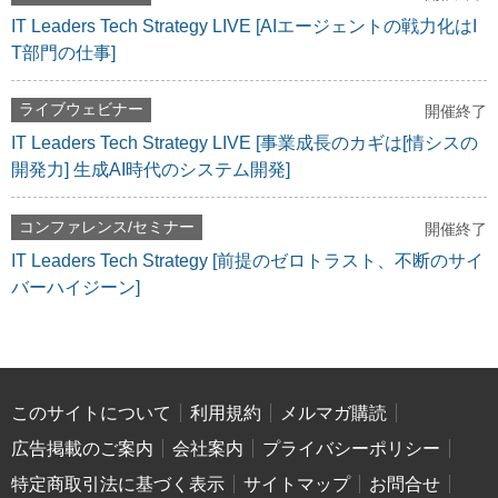
IT Leaders Tech Strategy LIVE [AIエージェントの戦力化はI
T部門の仕事]
ライブウェビナー
開催終了
IT Leaders Tech Strategy LIVE [事業成長のカギは[情シスの
開発力] 生成AI時代のシステム開発]
コンファレンス/セミナー
開催終了
IT Leaders Tech Strategy [前提のゼロトラスト、不断のサイ
バーハイジーン]
このサイトについて
利用規約
メルマガ購読
広告掲載のご案内
会社案内
プライバシーポリシー
特定商取引法に基づく表示
サイトマップ
お問合せ