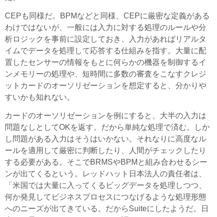
CEPも同様だ。BPMなどと同様、CEPに厳密な定義がある
わけではないが、一般には入力に対する処理のルールや分
析ロジックを事前に設定しておき、入力があればリアルタ
イムでデータを処理して応答する仕組みを指す。大量に配
置したセンサーの情報をもとに何らかの機器を制御するイ
ンメモリーの処理や、短時間に多数の審査をこなすクレジ
ットカードのオーソリゼーションを想定すると、分かりや
すいかも知れない。
カードのオーソリゼーションを例にすると、大半の入力は
問題なしとしてOKを返す。だから単純な処理で済む。しか
し問題がある入力はそうはいかない。それなりに高度なル
ールを適用して厳密に判断したり、人間がチェックしたり
する必要がある。そこでBRMSやBPMと組み合わせるシー
ンが出てくるという。レッドハット日本法人の責任者は、
「米国では大量に入ってくるビッグデータを処理しつつ、
何か発見してビジネスプロセスにつなげるような処理形態
へのニーズが出てきている。だからSuiteにしたようだ。日