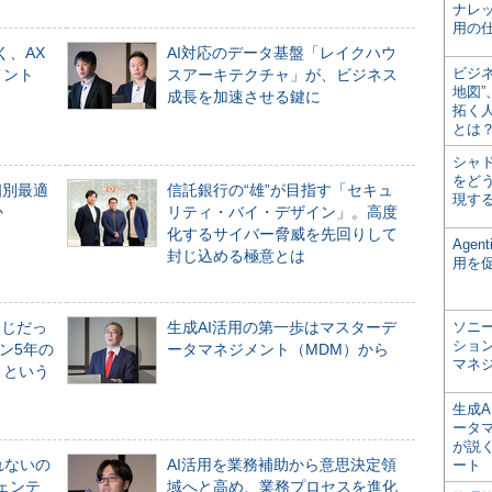
ナレ
用の仕
く、AX
AI対応のデータ基盤「レイクハウ
ビジ
メント
スアーキテクチャ」が、ビジネス
地図
成長を加速させる鍵に
拓く
とは
シャ
をどう
個別最適
信託銀行の“雄”が目指す「セキュ
現す
か
リティ・バイ・デザイン」。高度
化するサイバー脅威を先回りして
Age
封じ込める極意とは
用を
同じだっ
生成AI活用の第一歩はマスターデ
ソニ
ショ
ン5年の
ータマネジメント（MDM）から
マネ
」という
生成
ータ
が説く
れないの
AI活用を業務補助から意思決定領
ート
ジェンテ
域へと高め、業務プロセスを進化