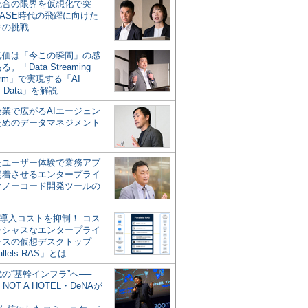
統合の限界を仮想化で突
ASE時代の飛躍に向けた
キの挑戦
の真価は「今この瞬間」の感
。「Data Streaming
form」で実現する「AI
y Data」を解説
企業で広がるAIエージェン
ためのデータマネジメント
？
たユーザー体験で業務アプ
定着させるエンタープライ
けノーコード開発ツールの
の導入コストを抑制！ コス
ンシャスなエンタープライ
ラスの仮想デスクトップ
allels RAS」とは
代の“基幹インフラ”へ──
NOT A HOTEL・DeNAが