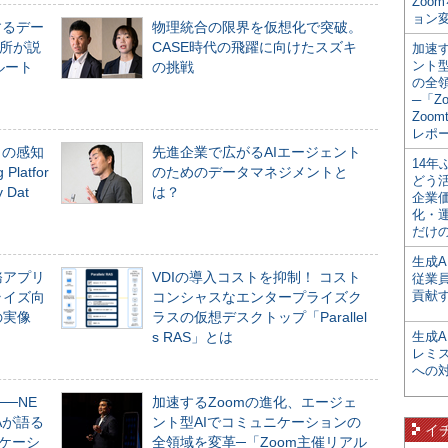
Zoo
ョン変
するデー
物理統合の限界を仮想化で突破。
所が説
CASE時代の飛躍に向けたスズキ
加速す
ント
ルート
の挑戦
の全
─「Z
Zoomt
レポ
」の感知
先進企業で広がるAIエージェント
14
Platfor
のためのデータマネジメントと
どう
Dat
は？
企業
化・
だけの
生成A
務アプリ
VDIの導入コストを抑制！ コスト
従業
貢献す
ライズ向
コンシャスなエンタープライズク
の実像
ラスの仮想デスクトップ「Parallel
s RAS」とは
生成
レミ
への
──NE
加速するZoomの進化、エージェ
NAが語る
ント型AIでコミュニケーションの
イ
ニケーシ
全領域を変革─「Zoom主催リアル