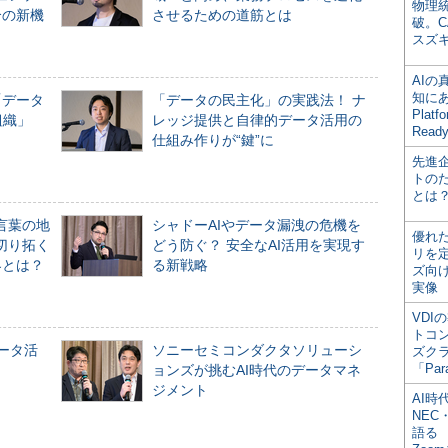
物理
合の新機
させるための道筋とは
破。C
スズ
AI
知にある
「データ
「データの民主化」の実践法！ ナ
Plat
組織」
レッジ提供と自律的データ活用の
Read
仕組み作りが“鍵”に
先進
トの
とは
言葉の地
シャドーAIやデータ漏洩の危機を
優れ
切り拓く
どう防ぐ？ 安全なAI活用を実現す
リを
界とは？
る新戦略
ズ向
実像
VDI
トコ
データ活
ソニーセミコンダクタソリューシ
ズク
「Par
ョンズが挑むAI時代のデータマネ
ジメント
AI時
NEC・
語る