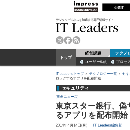
企業IT
デジタルビジネスを加速する専門情報サイト
経営課題
テクノ
トップ
ユーザー動向
プロセ
IT Leaders トップ
＞
テクノロジー一覧
＞
セキ
ロックするアプリを配布開始
セキュリティ
[
事例ニュース
]
東京スター銀行、偽
るアプリを配布開始
2014年4月14日(月)
IT Leaders編集部