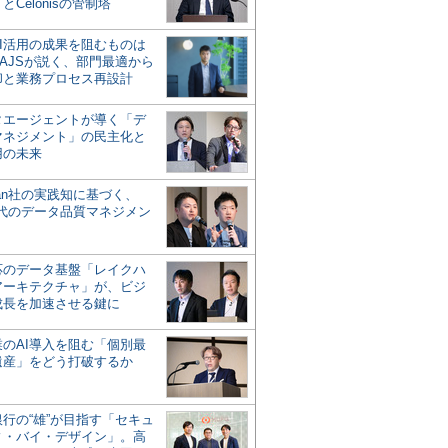
とCelonisの管制塔
AI活用の成果を阻むものは
AJSが説く、部門最適から
却と業務プロセス再設計
タエージェントが導く「デ
マネジメント」の民主化と
用の未来
san社の実践知に基づく、
時代のデータ品質マネジメン
対応のデータ基盤「レイクハ
アーキテクチャ」が、ビジ
成長を加速させる鍵に
業のAI導入を阻む「個別最
遺産」をどう打破するか
行の“雄”が目指す「セキュ
ィ・バイ・デザイン」。高