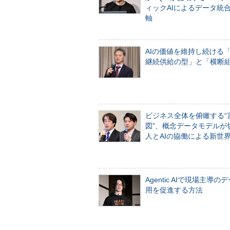
ィックAIによるデータ統
軸
AIの価値を維持し続ける
継続供給の型」と「横断
ビジネス全体を俯瞰する“
図”、概念データモデルが
人とAIの協働による新世
Agentic AIで現場主導の
用を促進する方法