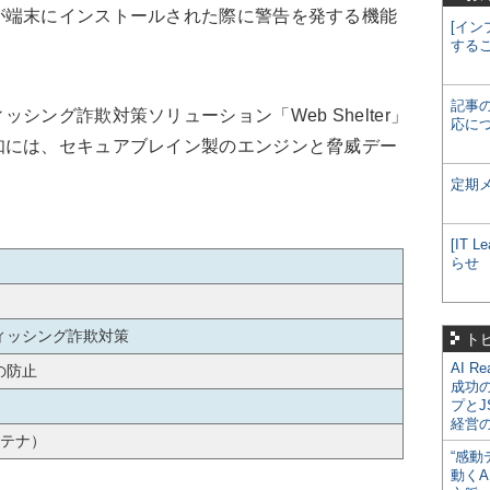
が端末にインストールされた際に警告を発する機能
[イン
する
記事
シング詐欺対策ソリューション「Web Shelter」
応に
知には、セキュアブレイン製のエンジンと脅威デー
定期
[IT
らせ
ィッシング詐欺対策
ト
AI R
の防止
成功
プとJ
経営
システナ）
“感動
動くA