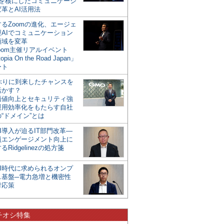
mを核にしたコミュニケーシ
革とAI活用法
るZoomの進化、エージェ
型AIでコミュニケーション
領域を変革
oom主催リアルイベント
opia On the Road Japan」
ート
年ぶりに到来したチャンスを
活かす？
価値向上とセキュリティ強
運用効率化をもたらす自社
“ドメイン”とは
I導入が迫るIT部門改革―
員エンゲージメント向上に
るRidgelinezの処方箋
AI時代に求められるオンプ
ス基盤─電力急増と機密性
対応策
チオシ特集