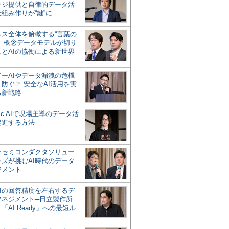
ッジ提供と自律的データ活
組み作りが“鍵”に
ネス全体を俯瞰する“言葉の
”、概念データモデルが切り
人とAIの協働による新世界
？
ドーAIやデータ漏洩の危機
防ぐ？ 安全なAI活用を実
る新戦略
ntic AIで現場主導のデータ活
促進する方法
ーセミコンダクタソリュー
ンズが挑むAI時代のデータ
ジメント
AIの回答精度を左右するデ
マネジメント─日立製作所
「AI Ready」への最短ル