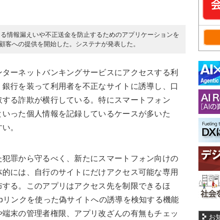
よる情報漏えいや不正送金を防止するためのアプリケーションを
持つ顧客への提供を開始した。システナが発表した。
ンターネットバンキングサービスにアクセスする利
、銀行を装って利用者を不正なサイトに誘導し、口
取する詐欺が横行している。特にスマートフォン
といった個人情報を記録しているケースが多いた
すい。
た犯罪から守るべく、新たにスマートフォン向けの
体的には、自行のサイトにだけアクセス可能な専用
布する。このアプリはアクセス先を制限できるほ
bリンクを使った偽サイトへの誘導を検知する機能
や端末の管理者権限、アプリ改ざんの有無もチェッ
お