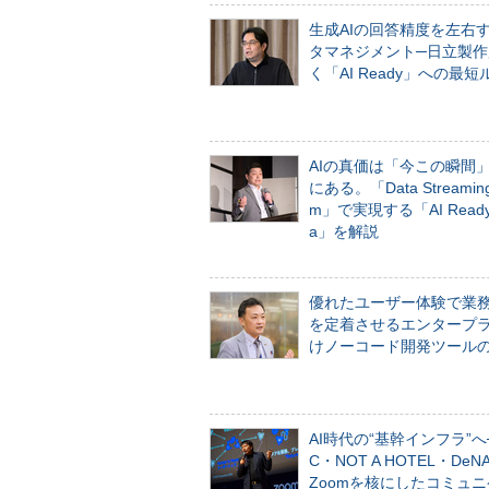
生成AIの回答精度を左右
タマネジメント─日立製作
く「AI Ready」への最短
AIの真価は「今この瞬間
にある。「Data Streaming 
m」で実現する「AI Ready 
a」を解説
優れたユーザー体験で業
を定着させるエンタープ
けノーコード開発ツール
AI時代の“基幹インフラ”へ
C・NOT A HOTEL・De
Zoomを核にしたコミュ