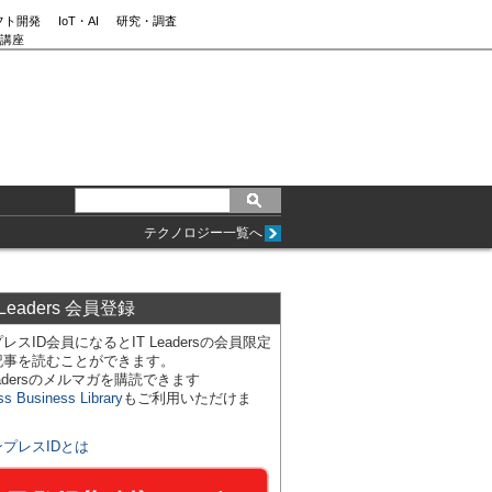
フト開発
IoT・AI
研究・調査
講座
テクノロジー一覧へ
 Leaders 会員登録
レスID会員になるとIT Leadersの会員限定
記事を読むことができます。
Leadersのメルマガを購読できます
ss Business Library
もご利用いただけま
ンプレスIDとは