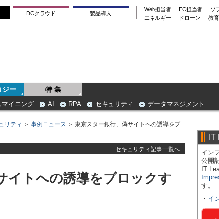
Web担当者
EC担当者
ソ
DCクラウド
製品導入
エネルギー
ドローン
教育
ロジー
特 集
スマイニング
AI
RPA
セキュリティ
データマネジメント
ュリティ
＞
事例ニュース
＞ 東京スター銀行、偽サイトへの誘導をブ
IT
セキュリティ記事一覧へ
インプ
公開
IT 
サイトへの誘導をブロックす
Impre
す。
・
イ