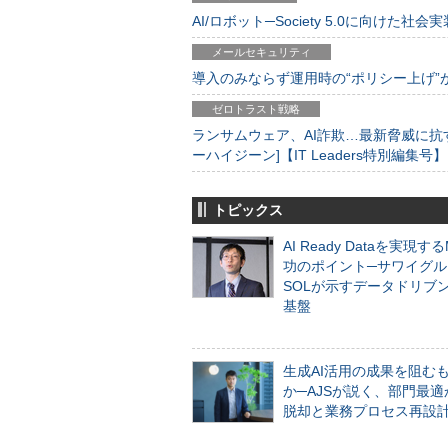
AI/ロボット─Society 5.0に向けた社会実
メールセキュリティ
導入のみならず運用時の“ポリシー上げ”が肝心
ゼロトラスト戦略
ランサムウェア、AI詐欺…最新脅威に抗
ーハイジーン]【IT Leaders特別編集号】
トピックス
AI Ready Dataを実現す
功のポイント─サワイグル
SOLが示すデータドリブ
基盤
生成AI活用の成果を阻む
か─AJSが説く、部門最適
脱却と業務プロセス再設