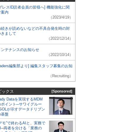
プレスID読者会員の皆様へ] 機能強化に関
ご案内
（2023/4/19）
の続きが読めないなどの不具合発生時の対
つきまして
（2022/12/14）
メンテナンスのお知らせ
（2022/10/14）
 Leaders編集部より] 編集スタッフ募集のお知
（Recruiting）
ピックス
[Sponsored]
eady Dataを実現するMDM
のポイント─サワイグルー
SOLが示すデータドリブン
の基盤
デモ”で終わるAIと、実務で
I─両者を分ける「業務の