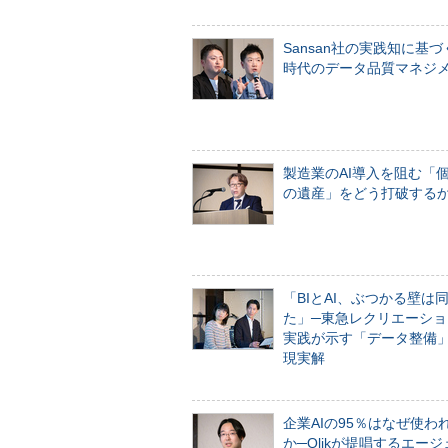
Sansan社の実践知に基づ
時代のデータ品質マネジ
製造業のAI導入を阻む「
の遺産」をどう打破する
「BIとAI、ぶつかる壁は
た」─東急レクリエーショ
実践が示す「データ整備
現実解
企業AIの95％はなぜ使わ
か─Qlikが提唱するエー