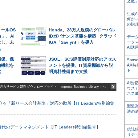
文脈」
生成
何か─
の脱
ールOS
Honda、28万人規模のグローバル
es」、AI
IDガバナンス基盤を構築─クラウド
デー
化し、未
IGA「Saviynt」を導入
ータ
AI活
処
損保、保
JSOL、SCS評価制度対応のアセス
San
知機能を
メントを提供、IT資産棚卸から説
AX
ト
化
明資料整備まで支援
AI
品/サービス資料ダウンロードサイト「Impress Business Library」へ」
ウス
ネス
る「新リース会計基準」対応の勘所【IT Leaders特別編集
製造
適の
のデータマネジメント【IT Leaders特別編集号】
信託銀
リテ