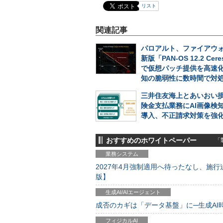
リスト
関連記事
パロアルト、ファイアウォ
新版「PAN-OS 12.2 Cer
で仮想パッチ提供を高速
知の脆弱性に数時間で対
三井住友海上とあいおい
険金支払業務にAI画像検
導入、不正請求対策を強
おすすめのホワイトペーパー
「製
業務システム
2027年4月強制適用へ待ったなし、施行迫
版】
生成AI/AIエージェント
成否のカギは「データ基盤」に─生成AI時代
フィジカルAI