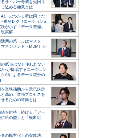
するサイバー脅威を先回り
封じ込める極意とは
とAI、ぶつかる壁は同じだ
」─東急レクリエーション5
実践が示す「データ整備」
う現実解
AI活用の第一歩はマスター
タマネジメント（MDM）か
Iの95％はなぜ使われない
Qlikが提唱するエージェン
ックAIによるデータ統合の
軸
活用を業務補助から意思決定
へと高め、業務プロセスを
させるための道筋とは
の価値を維持し続ける「デー
続供給の型」と「横断組
ータの民主化」の実践法！