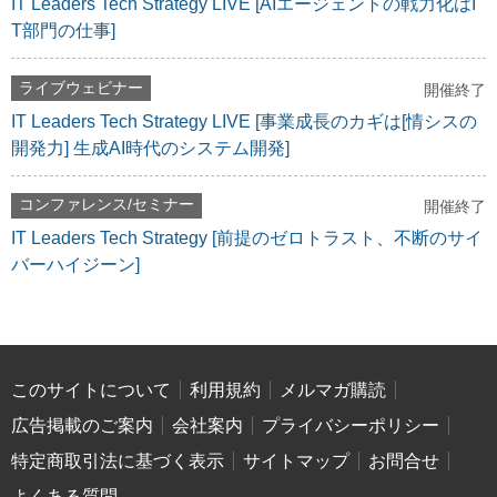
IT Leaders Tech Strategy LIVE [AIエージェントの戦力化はI
T部門の仕事]
ライブウェビナー
開催終了
IT Leaders Tech Strategy LIVE [事業成長のカギは[情シスの
開発力] 生成AI時代のシステム開発]
コンファレンス/セミナー
開催終了
IT Leaders Tech Strategy [前提のゼロトラスト、不断のサイ
バーハイジーン]
このサイトについて
利用規約
メルマガ購読
広告掲載のご案内
会社案内
プライバシーポリシー
特定商取引法に基づく表示
サイトマップ
お問合せ
よくある質問