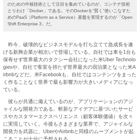
のための中核技術として注目を集めているのが、コンテナ技術
とりわけ「Docker」である。そのDockerを“賢く”使いこなすた
めのPaaS（Platform as a Service）基盤を実現するのが「Open
Shift Enterprise 3」だ。
昨今、破壊的なビジネスモデルを打ち立てて急成長を遂
げる新興企業が相次いで登場している。自社では車を1台も
保有せず世界最大のタクシー会社になった米Uber Technolo
giesや、自社で客室を持たず世界最大の宿泊業となった米A
irbnbなどだ。米Facebookも、自社ではコンテンツをまった
く作ることなく世界で最も影響力が大きいメディアになっ
ている。
彼らが共通に備えているのが、アプリケーションのアジ
ャイルな開発力である。斬新なアイデアに基づいたサービ
スやカスタマーエクスペリエンス（顧客体験価値）を次々
に実現していく。今後もさまざまな業界で、アジャイルな
開発力を武器に、UberやAirbnbと同様のムーブメントが起
こることが十分に予想される。