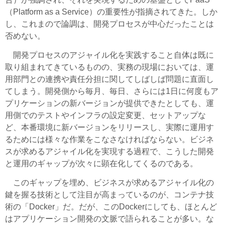
（Platform as a Service）の重要性が指摘されてきた。しか
し、これまので論調は、開発プロセスが中心だったことは
否めない。
開発プロセスのアジャイル化を実践すること自体は既に
取り組まれてきているものの、実務の現場においては、運
用部門との連携や責任分担に関してしばしば問題に直面し
てしまう。開発側から毎月、毎日、さらには1日に何度もア
プリケーションの新バージョンが提供できたとしても、運
用側でのテストやインフラの設定変更、セットアップな
ど、本番環境に新バージョンをリリースし、実際に運用す
るためには様々な作業をこなさなければならない。ビジネ
スが求めるアジャイル化を実現する過程で、こうした開発
と運用のギャップが次々に顕在化してくるのである。
このギャップを埋め、ビジネスが求めるアジャイル化の
鍵を握る技術として注目が高まっているのが、コンテナ技
術の「Docker」だ。だが、このDockerにしても、ほとんど
はアプリケーション開発の文脈で語られることが多い。な