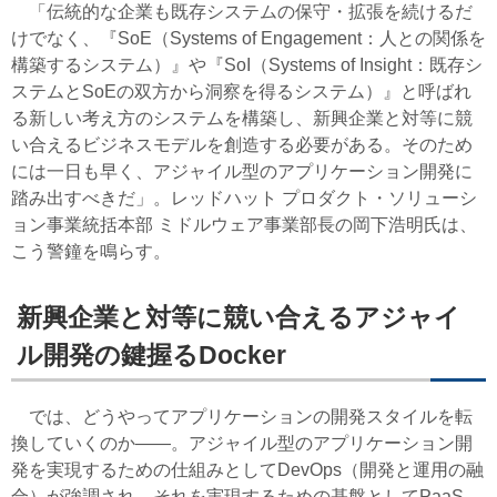
「伝統的な企業も既存システムの保守・拡張を続けるだ
けでなく、『SoE（Systems of Engagement：人との関係を
構築するシステム）』や『SoI（Systems of Insight：既存シ
ステムとSoEの双方から洞察を得るシステム）』と呼ばれ
る新しい考え方のシステムを構築し、新興企業と対等に競
い合えるビジネスモデルを創造する必要がある。そのため
には一日も早く、アジャイル型のアプリケーション開発に
踏み出すべきだ」。レッドハット プロダクト・ソリューシ
ョン事業統括本部 ミドルウェア事業部長の岡下浩明氏は、
こう警鐘を鳴らす。
新興企業と対等に競い合えるアジャイ
ル開発の鍵握るDocker
では、どうやってアプリケーションの開発スタイルを転
換していくのか――。アジャイル型のアプリケーション開
発を実現するための仕組みとしてDevOps（開発と運用の融
合）が強調され、それを実現するための基盤としてPaaS