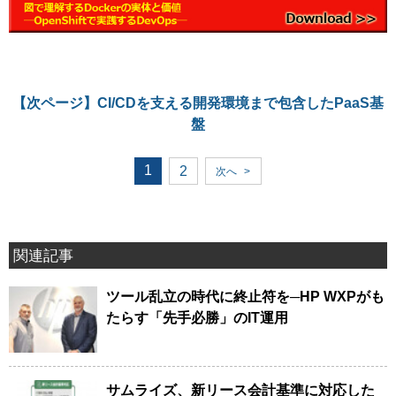
【次ページ】
CI/CDを支える開発環境まで包含したPaaS基
盤
1
2
次へ
>
関連記事
ツール乱立の時代に終止符を─HP WXPがも
たらす「先手必勝」のIT運用
サムライズ、新リース会計基準に対応した