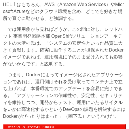
HEL上はもちろん、AWS（Amazon Web Services）やMicr
osoft Azureなどのクラウド環境を含め、どこでも好きな場
所で直ぐに動かせる」と強調する。
では運用側から見ればどうか。この問に対し、レッドハ
ット 事業開発戦略本部 OpenShiftソリューションアーキテ
クトの大溝桂氏は、「システムの安定性といった品質に大
きく貢献します。確実に動作することが担保されたDocker
イメージであれば、運用環境にそのまま受け入れても影響
がないからです」と説明する。
つまり、Dockerによってイメージ化されたアプリケーシ
ョンであれば、運用側はそれを受け取ってコンテナ上で立
ち上げれば、本番環境でのアップデートを容易に完了でき
る。「アプリケーションの信頼性や、安定性、セキュリテ
ィを維持しつつ、開発からテスト、運用にいたるサイクル
をいかに高速化するかというDevOpsの課題を解決するには
Dockerがぴったりはまった」（岡下氏）というわけだ。